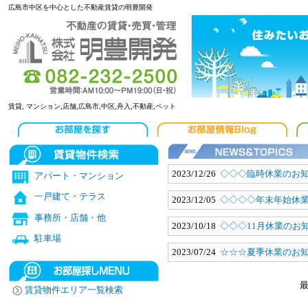
広島市中区を中心とした不動産賃貸の明豊開発
賃貸, マンション,店舗,広島市,中区,舟入,不動産,ペット
2023/12/26
◇◇◇臨時休業のお
アパート・マンション
一戸建て・テラス
2023/12/05
◇◇◇◇年末年始休
事務所・店舗・他
2023/10/18
◇◇◇11月休業のお
駐車場
2023/07/24
☆☆☆夏季休業のお
賃貸物件エリア一覧検索