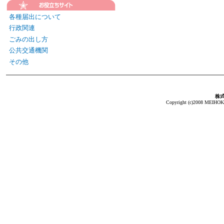
各種届出について
行政関連
ごみの出し方
公共交通機関
その他
株
Copyright (c)2008 MEIHOKA