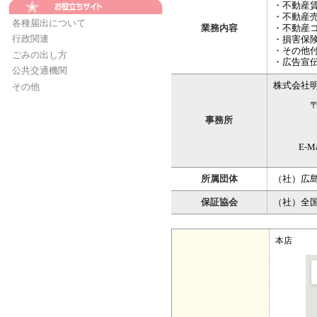
・不動産
・不動産
各種届出について
業務内容
・不動産
・損害保
行政関連
・その他
ごみの出し方
・広告宣
公共交通機関
株式会社
その他
〒730
広島県広
事務所
TEL.082
E-Mai
所属団体
（社）広
保証協会
（社）全
本店