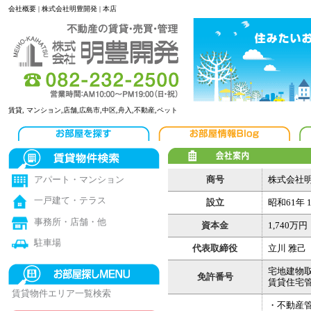
会社概要 | 株式会社明豊開発 | 本店
賃貸, マンション,店舗,広島市,中区,舟入,不動産,ペット
商号
株式会社
アパート・マンション
一戸建て・テラス
設立
昭和61年 1
事務所・店舗・他
資本金
1,740万円
駐車場
代表取締役
立川 雅己
宅地建物取
免許番号
賃貸住宅管
賃貸物件エリア一覧検索
・不動産