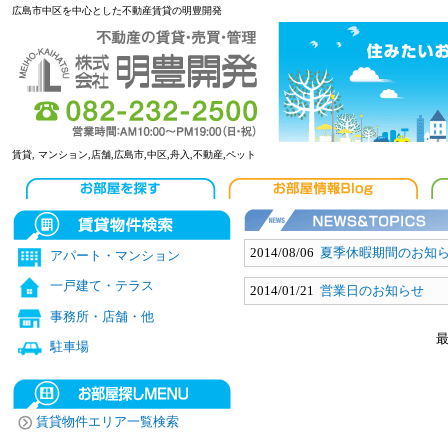
広島市中区を中心とした不動産賃貸の明豊開発
賃貸, マンション,店舗,広島市,中区,舟入,不動産,ペット
2014/08/06
夏季休暇期間のお知
アパート・マンション
一戸建て・テラス
2014/01/21
営業日のお知らせ
事務所・店舗・他
駐車場
賃貸物件エリア一覧検索