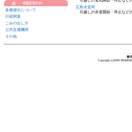
引越しの電気開始・停止など
広島水道局
各種届出について
引越しの水道開始・停止など
行政関連
ごみの出し方
公共交通機関
その他
株
Copyright (c)2008 MEIHOKA