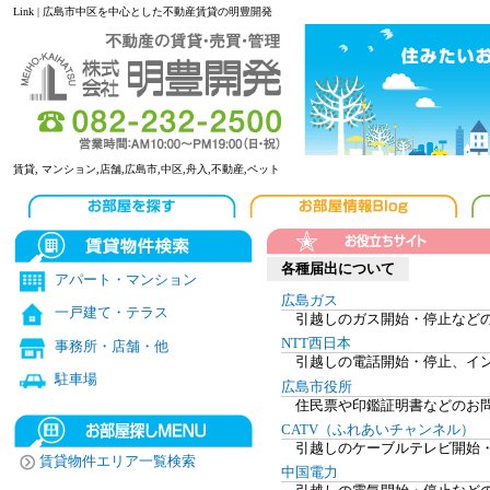
Link | 広島市中区を中心とした不動産賃貸の明豊開発
賃貸, マンション,店舗,広島市,中区,舟入,不動産,ペット
各種届出について
アパート・マンション
広島ガス
一戸建て・テラス
引越しのガス開始・停止など
NTT西日本
事務所・店舗・他
引越しの電話開始・停止、イ
駐車場
広島市役所
住民票や印鑑証明書などのお
CATV（ふれあいチャンネル）
引越しのケーブルテレビ開始
賃貸物件エリア一覧検索
中国電力