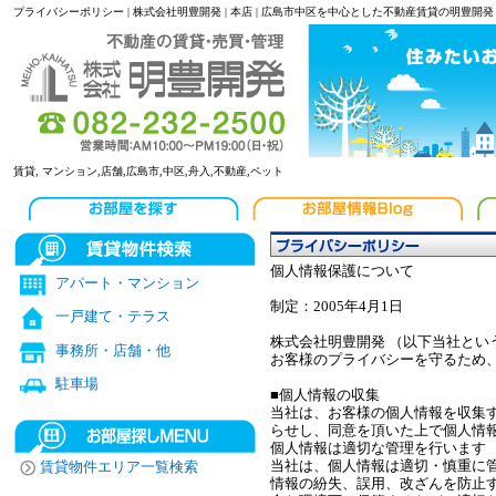
プライバシーポリシー | 株式会社明豊開発 | 本店 | 広島市中区を中心とした不動産賃貸の明豊開発
賃貸, マンション,店舗,広島市,中区,舟入,不動産,ペット
個人情報保護について
アパート・マンション
制定：2005年4月1日
一戸建て・テラス
株式会社明豊開発 （以下当社とい
事務所・店舗・他
お客様のプライバシーを守るため
駐車場
■個人情報の収集
当社は、お客様の個人情報を収集
らせし、同意を頂いた上で個人情
個人情報は適切な管理を行います
当社は、個人情報は適切・慎重に
賃貸物件エリア一覧検索
情報の紛失、誤用、改ざんを防止