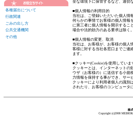
全な環境下に保管するなど、適切
各種届出について
■個人情報の利用目的
当社は、ご登録いただいた個人情
行政関連
何らかの事情でお客様の個人情報
ごみの出し方
に第三者に個人情報を開示するこ
場合や法的効力のある要求は除く
公共交通機関
その他
■個人情報の変更、取消
当社は、お客様が、お客様の個人
客様に対する当社各窓口までご連
ます。
■クッキー(Cookie)を使用していま
クッキーとは、インターネットの
ウザ（お客様の）に送信する小規模
力情報を保持する事ができ、サー
クッキーにより利用者個人の識別
されたり、お客様のコンピュータ
株
Copyright (c)2008 MEIHOKA