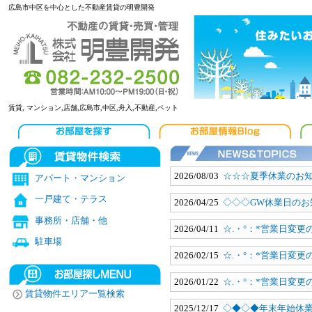
広島市中区を中心とした不動産賃貸の明豊開発
賃貸, マンション,店舗,広島市,中区,舟入,不動産,ペット
2026/08/03
☆☆☆夏季休業のお
アパート・マンション
一戸建て・テラス
2026/04/25
◇◇◇GW休業日のお
事務所・店舗・他
2026/04/11
☆.・°：*営業日変更
駐車場
2026/02/15
☆.・°：*営業日変更
2026/01/22
☆.・°：*営業日変更
賃貸物件エリア一覧検索
2025/12/17
◇◆◇◆年末年始休