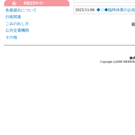
2025/11/06
◆◇◆臨時休業のお
各種届出について
行政関連
ごみの出し方
公共交通機関
その他
株
Copyright (c)2008 MEIHOKA