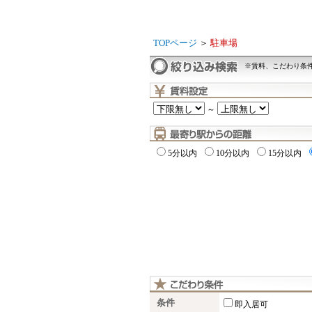
TOPページ
＞
駐車場
※賃料、こだわり条
～
5分以内
10分以内
15分以内
条件
即入居可