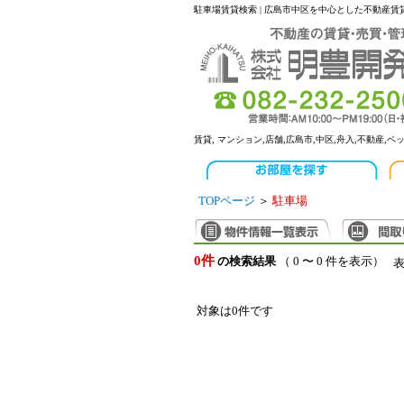
駐車場賃貸検索 | 広島市中区を中心とした不動産賃
賃貸, マンション,店舗,広島市,中区,舟入,不動産,ペ
TOPページ
＞
駐車場
0件
の検索結果
（ 0 〜 0 件を表示）
対象は0件です