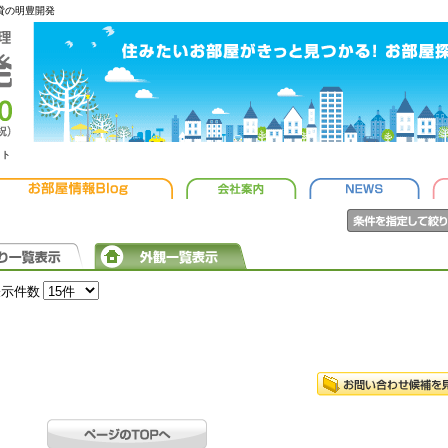
貸の明豊開発
ット
表示件数