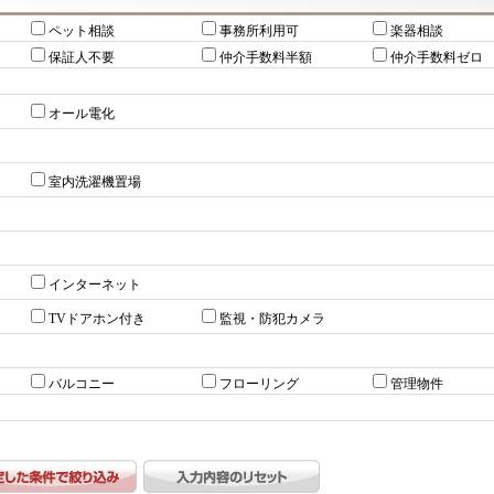
ペット相談
事務所利用可
楽器相談
保証人不要
仲介手数料半額
仲介手数料ゼロ
オール電化
室内洗濯機置場
インターネット
TVドアホン付き
監視・防犯カメラ
バルコニー
フローリング
管理物件