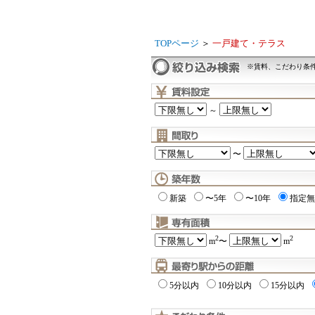
TOPページ
＞
一戸建て・テラス
※賃料、こだわり条
～
〜
新築
〜5年
〜10年
指定無
2
2
m
〜
m
5分以内
10分以内
15分以内