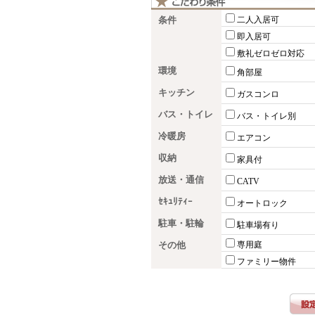
条件
二人入居可
即入居可
敷礼ゼロゼロ対応
環境
角部屋
キッチン
ガスコンロ
バス・トイレ
バス・トイレ別
冷暖房
エアコン
収納
家具付
放送・通信
CATV
ｾｷｭﾘﾃｨｰ
オートロック
駐車・駐輪
駐車場有り
その他
専用庭
ファミリー物件