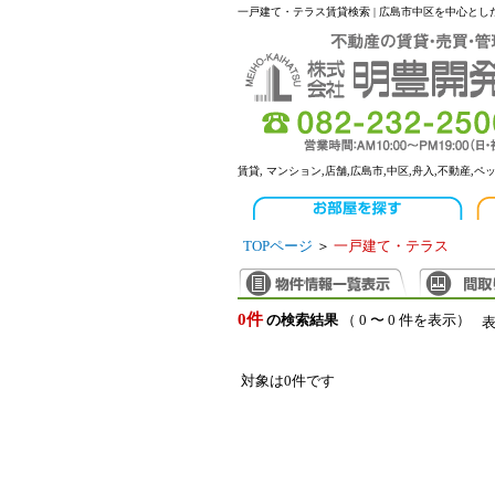
一戸建て・テラス賃貸検索 | 広島市中区を中心と
賃貸, マンション,店舗,広島市,中区,舟入,不動産,ペ
TOPページ
＞
一戸建て・テラス
0件
の検索結果
（ 0 〜 0 件を表示）
対象は0件です