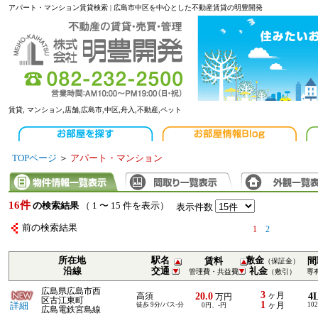
アパート・マンション賃貸検索 | 広島市中区を中心とした不動産賃貸の明豊開発
賃貸, マンション,店舗,広島市,中区,舟入,不動産,ペット
TOPページ
＞
アパート・マンション
16件
の検索結果
（ 1 〜 15 件を表示）
表示件数
前の検索結果
1
2
所在地
駅名
敷金
賃料
間
（保証金）
沿線
交通
礼金
管理費・共益費
（敷引）
専
広島県広島市西
3
20.0
ヶ月
4
高須
万円
区古江東町
1
詳細
徒歩 9分/バス-分
ヶ月
102
0円、-円
広島電鉄宮島線