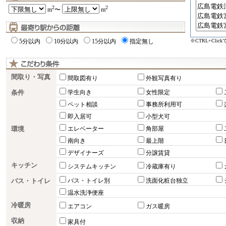
2
2
m
〜
m
※CTRL+Cli
5分以内
10分以内
15分以内
指定無し
間取り・写真
間取図有り
外観写真有り
条件
学生向き
女性限定
ペット相談
事務所利用可
即入居可
小型犬可
環境
エレベーター
角部屋
南向き
最上階
デザイナーズ
分譲賃貸
キッチン
システムキッチン
冷蔵庫有り
バス・トイレ
バス・トイレ別
洗面化粧台独立
温水洗浄便座
冷暖房
エアコン
ガス暖房
収納
家具付