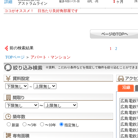
1
詳細
徒歩 6分/バス-分
ヶ月
28
0円、-円
アストラムライン
ココがオススメ！ 日当たり良好角部屋です
前の検索結果
1
2
TOPページ
＞
アパート・マンション
※賃料、こだわり条件などを指定して物件を絞り込むことができま
～
沿線
〜
新築
〜5年
〜10年
指定無し