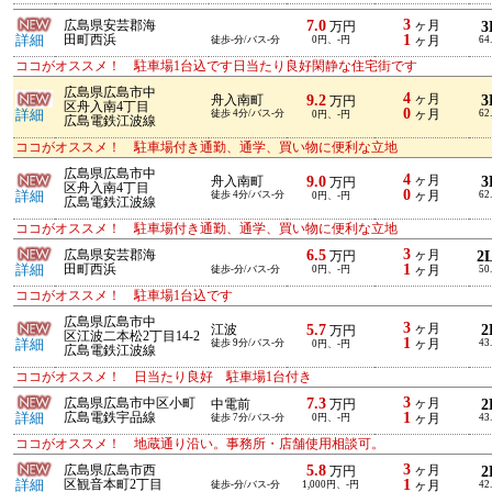
3
7.0
広島県安芸郡海
ヶ月
3
万円
1
詳細
田町西浜
徒歩-分/バス-分
0円、-円
ヶ月
64
ココがオススメ！ 駐車場1台込です日当たり良好閑静な住宅街です
広島県広島市中
4
9.2
ヶ月
3
舟入南町
万円
区舟入南4丁目
0
詳細
徒歩 4分/バス-分
ヶ月
62
0円、-円
広島電鉄江波線
ココがオススメ！ 駐車場付き通勤、通学、買い物に便利な立地
広島県広島市中
4
9.0
ヶ月
3
舟入南町
万円
区舟入南4丁目
0
詳細
徒歩 4分/バス-分
ヶ月
62
0円、-円
広島電鉄江波線
ココがオススメ！ 駐車場付き通勤、通学、買い物に便利な立地
3
6.5
広島県安芸郡海
ヶ月
2
万円
1
詳細
田町西浜
徒歩-分/バス-分
0円、-円
ヶ月
50
ココがオススメ！ 駐車場1台込です
広島県広島市中
3
5.7
ヶ月
2
江波
万円
区江波二本松2丁目14-2
1
詳細
徒歩 9分/バス-分
ヶ月
43
0円、-円
広島電鉄江波線
ココがオススメ！ 日当たり良好 駐車場1台付き
3
7.3
広島県広島市中区小町
ヶ月
2
中電前
万円
1
詳細
広島電鉄宇品線
徒歩 7分/バス-分
0円、-円
ヶ月
43
ココがオススメ！ 地蔵通り沿い。事務所・店舗使用相談可。
3
5.8
広島県広島市西
ヶ月
2
万円
1
詳細
区観音本町2丁目
徒歩-分/バス-分
1,000円、-円
ヶ月
42