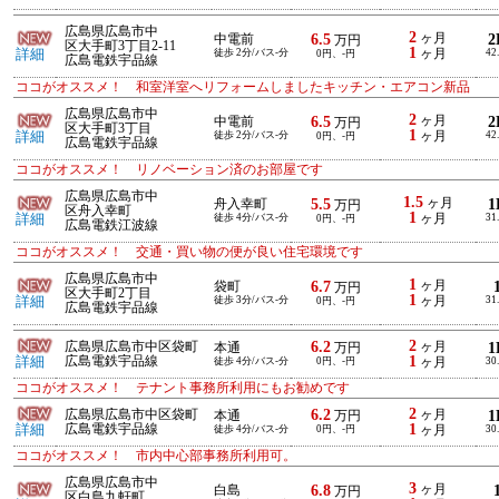
広島県広島市中
2
6.5
ヶ月
2
中電前
万円
区大手町3丁目2-11
1
詳細
徒歩 2分/バス-分
ヶ月
42
0円、-円
広島電鉄宇品線
ココがオススメ！ 和室洋室へリフォームしましたキッチン・エアコン新品
広島県広島市中
2
6.5
ヶ月
2
中電前
万円
区大手町3丁目
1
詳細
徒歩 2分/バス-分
ヶ月
42
0円、-円
広島電鉄宇品線
ココがオススメ！ リノベーション済のお部屋です
広島県広島市中
1.5
5.5
ヶ月
1
舟入幸町
万円
区舟入幸町
1
詳細
徒歩 4分/バス-分
ヶ月
31
0円、-円
広島電鉄江波線
ココがオススメ！ 交通・買い物の便が良い住宅環境です
広島県広島市中
1
6.7
ヶ月
袋町
万円
区大手町2丁目
1
詳細
徒歩 3分/バス-分
ヶ月
31
0円、-円
広島電鉄宇品線
2
6.2
広島県広島市中区袋町
ヶ月
1
本通
万円
1
詳細
広島電鉄宇品線
徒歩 4分/バス-分
0円、-円
ヶ月
30
ココがオススメ！ テナント事務所利用にもお勧めです
2
6.2
広島県広島市中区袋町
ヶ月
1
本通
万円
1
詳細
広島電鉄宇品線
徒歩 4分/バス-分
0円、-円
ヶ月
30
ココがオススメ！ 市内中心部事務所利用可。
広島県広島市中
3
6.8
ヶ月
白島
万円
区白島九軒町