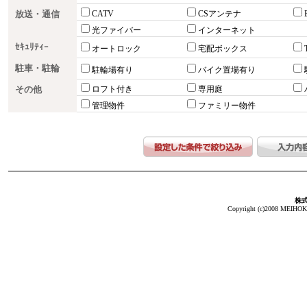
放送・通信
CATV
CSアンテナ
光ファイバー
インターネット
ｾｷｭﾘﾃｨｰ
オートロック
宅配ボックス
駐車・駐輪
駐輪場有り
バイク置場有り
その他
ロフト付き
専用庭
管理物件
ファミリー物件
株
Copyright (c)2008 MEIHOKA