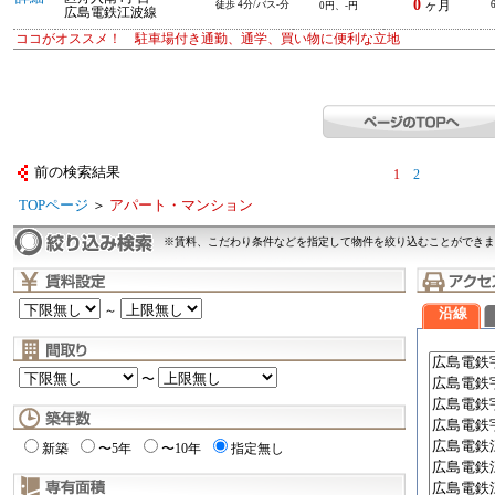
0
徒歩 4分/バス-分
ヶ月
0円、-円
広島電鉄江波線
ココがオススメ！ 駐車場付き通勤、通学、買い物に便利な立地
前の検索結果
1
2
TOPページ
＞
アパート・マンション
※賃料、こだわり条件などを指定して物件を絞り込むことができま
～
沿線
〜
新築
〜5年
〜10年
指定無し