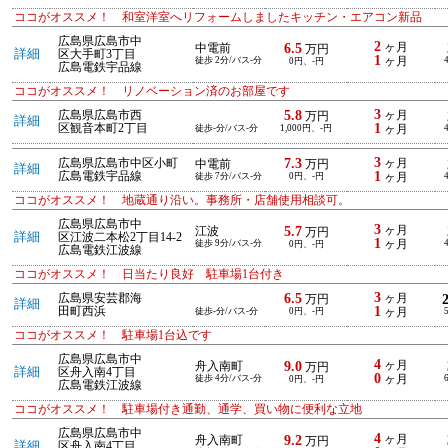
ココがオススメ！ 和室洋室へリフォームしましたキッチン・エアコン新品
広島県広島市中
2
6.5
ヶ月
中電前
万円
詳細
区大手町3丁目
1
徒歩 2分/バス-分
ヶ月
0円、-円
広島電鉄宇品線
ココがオススメ！ リノベーション済のお部屋です
3
5.8
広島県広島市西
ヶ月
万円
詳細
1
区観音本町2丁目
徒歩-分/バス-分
1,000円、-円
ヶ月
3
7.3
広島県広島市中区小町
ヶ月
中電前
万円
詳細
1
広島電鉄宇品線
徒歩 7分/バス-分
0円、-円
ヶ月
ココがオススメ！ 地蔵通り沿い。事務所・店舗使用相談可。
広島県広島市中
3
5.7
ヶ月
江波
万円
詳細
区江波二本松2丁目14-2
1
徒歩 9分/バス-分
ヶ月
0円、-円
広島電鉄江波線
ココがオススメ！ 日当たり良好 駐車場1台付き
3
6.5
広島県安芸郡海
ヶ月
万円
詳細
1
田町西浜
徒歩-分/バス-分
0円、-円
ヶ月
ココがオススメ！ 駐車場1台込です
広島県広島市中
4
9.0
ヶ月
舟入南町
万円
詳細
区舟入南4丁目
0
徒歩 4分/バス-分
ヶ月
0円、-円
広島電鉄江波線
ココがオススメ！ 駐車場付き通勤、通学、買い物に便利な立地
広島県広島市中
4
9.2
ヶ月
舟入南町
万円
詳細
区舟入南4丁目