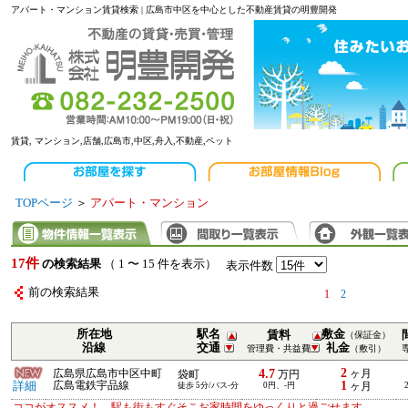
アパート・マンション賃貸検索 | 広島市中区を中心とした不動産賃貸の明豊開発
賃貸, マンション,店舗,広島市,中区,舟入,不動産,ペット
TOPページ
＞
アパート・マンション
17件
の検索結果
（ 1 〜 15 件を表示）
表示件数
前の検索結果
1
2
所在地
駅名
敷金
賃料
（保証金）
沿線
交通
礼金
管理費・共益費
（敷引）
2
4.7
広島県広島市中区中町
ヶ月
袋町
万円
1
詳細
広島電鉄宇品線
徒歩 5分/バス-分
0円、-円
ヶ月
ココがオススメ！ 駅も街もすぐそこお家時間をゆっくりと過ごせます