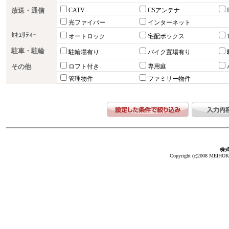
放送・通信
CATV
CSアンテナ
光ファイバー
インターネット
ｾｷｭﾘﾃｨｰ
オートロック
宅配ボックス
駐車・駐輪
駐輪場有り
バイク置場有り
その他
ロフト付き
専用庭
管理物件
ファミリー物件
株
Copyright (c)2008 MEIHOKA