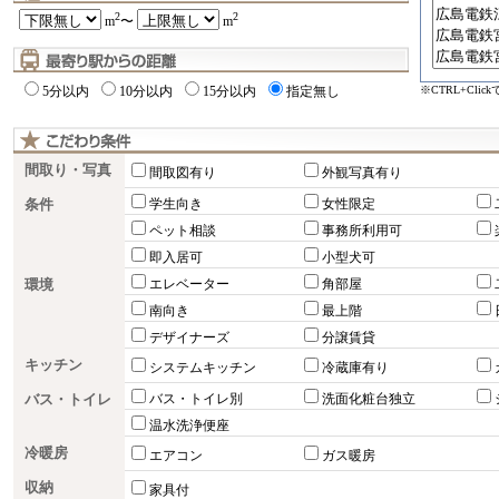
2
2
m
〜
m
※CTRL+Cli
5分以内
10分以内
15分以内
指定無し
間取り・写真
間取図有り
外観写真有り
条件
学生向き
女性限定
ペット相談
事務所利用可
即入居可
小型犬可
環境
エレベーター
角部屋
南向き
最上階
デザイナーズ
分譲賃貸
キッチン
システムキッチン
冷蔵庫有り
バス・トイレ
バス・トイレ別
洗面化粧台独立
温水洗浄便座
冷暖房
エアコン
ガス暖房
収納
家具付