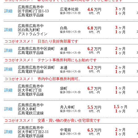
広島県広島市中
3
4.6
ヶ月
広電本社前
万円
詳細
区千田町2丁目1-13
1
徒歩 3分/バス-分
ヶ月
0円、-円
広島電鉄宇品線
広島県広島市中
3
6.8
ヶ月
白島
万円
詳細
区白島九軒町
1
徒歩 6分/バス-分
ヶ月
0円、-円
アストラムライン
ココがオススメ！ 日当たり良好角部屋です
2
6.2
広島県広島市中区袋町
ヶ月
本通
万円
詳細
1
広島電鉄宇品線
徒歩 4分/バス-分
0円、-円
ヶ月
ココがオススメ！ テナント事務所利用にもお勧めです
2
6.2
広島県広島市中区袋町
ヶ月
本通
万円
詳細
1
広島電鉄宇品線
徒歩 4分/バス-分
0円、-円
ヶ月
ココがオススメ！ 市内中心部事務所利用可。
広島県広島市中
1
6.7
ヶ月
袋町
万円
詳細
区大手町2丁目
1
徒歩 3分/バス-分
ヶ月
0円、-円
広島電鉄宇品線
広島県広島市中
1.5
5.5
ヶ月
舟入幸町
万円
詳細
区舟入幸町
1
徒歩 4分/バス-分
ヶ月
0円、-円
広島電鉄江波線
ココがオススメ！ 交通・買い物の便が良い住宅環境です
広島県広島市中
2
6.5
ヶ月
中電前
万円
詳細
区大手町3丁目2-11
1
徒歩 2分/バス-分
ヶ月
0円、-円
広島電鉄宇品線