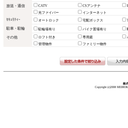
放送・通信
CATV
CSアンテナ
光ファイバー
インターネット
ｾｷｭﾘﾃｨｰ
オートロック
宅配ボックス
駐車・駐輪
駐輪場有り
バイク置場有り
その他
ロフト付き
専用庭
管理物件
ファミリー物件
株
Copyright (c)2008 MEIHOKA