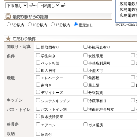
2
2
m
〜
m
※CTRL+Cli
5分以内
10分以内
15分以内
指定無し
間取り・写真
間取図有り
外観写真有り
条件
学生向き
女性限定
ペット相談
事務所利用可
即入居可
小型犬可
環境
エレベーター
角部屋
南向き
最上階
デザイナーズ
分譲賃貸
キッチン
システムキッチン
冷蔵庫有り
バス・トイレ
バス・トイレ別
洗面化粧台独立
温水洗浄便座
冷暖房
エアコン
ガス暖房
収納
家具付