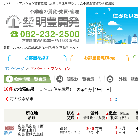
アパート・マンション賃貸検索 | 広島市中区を中心とした不動産賃貸の明豊開発
賃貸, マンション,店舗,広島市,中区,舟入,不動産,ペット
TOPページ
＞
アパート・マンション
16件
の検索結果
（ 1 〜 15 件を表示）
表示件数
前の検索結果
1
2
所在地
駅名
敷金
賃料
（保証金）
沿線
交通
礼金
管理費・共益費
（敷引）
広島県広島市西
3
20.0
ヶ月
高須
万円
区古江東町
1
詳細
徒歩 9分/バス-分
ヶ月
1
0円、-円
広島電鉄宮島線