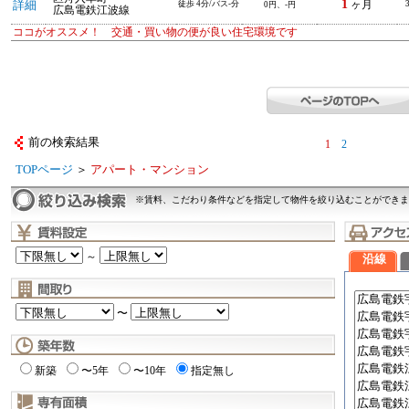
1
詳細
徒歩 4分/バス-分
ヶ月
0円、-円
広島電鉄江波線
ココがオススメ！ 交通・買い物の便が良い住宅環境です
前の検索結果
1
2
TOPページ
＞
アパート・マンション
※賃料、こだわり条件などを指定して物件を絞り込むことができま
～
沿線
〜
新築
〜5年
〜10年
指定無し