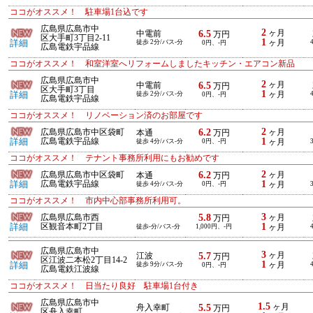
ココがオススメ！ 駐車場1台込です
広島県広島市中
2
6.5
ヶ月
中電前
万円
区大手町3丁目2-11
1
詳細
徒歩 2分/バス-分
ヶ月
0円、-円
広島電鉄宇品線
ココがオススメ！ 和室洋室へリフォームしましたキッチン・エアコン新品
広島県広島市中
2
6.5
ヶ月
中電前
万円
区大手町3丁目
1
詳細
徒歩 2分/バス-分
ヶ月
0円、-円
広島電鉄宇品線
ココがオススメ！ リノベーション済のお部屋です
2
6.2
広島県広島市中区袋町
ヶ月
本通
万円
1
詳細
広島電鉄宇品線
徒歩 4分/バス-分
0円、-円
ヶ月
ココがオススメ！ テナント事務所利用にもお勧めです
2
6.2
広島県広島市中区袋町
ヶ月
本通
万円
1
詳細
広島電鉄宇品線
徒歩 4分/バス-分
0円、-円
ヶ月
ココがオススメ！ 市内中心部事務所利用可。
3
5.8
広島県広島市西
ヶ月
万円
1
詳細
区観音本町2丁目
徒歩-分/バス-分
1,000円、-円
ヶ月
広島県広島市中
3
5.7
ヶ月
江波
万円
区江波二本松2丁目14-2
1
詳細
徒歩 9分/バス-分
ヶ月
0円、-円
広島電鉄江波線
ココがオススメ！ 日当たり良好 駐車場1台付き
広島県広島市中
1.5
5.5
ヶ月
舟入幸町
万円
区舟入幸町