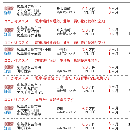
広島県広島市中
4
9.2
ヶ月
舟入南町
万円
区舟入南4丁目
0
詳細
徒歩 4分/バス-分
ヶ月
0円、-円
広島電鉄江波線
ココがオススメ！ 駐車場付き通勤、通学、買い物に便利な立地
広島県広島市中
4
9.0
ヶ月
舟入南町
万円
区舟入南4丁目
0
詳細
徒歩 4分/バス-分
ヶ月
0円、-円
広島電鉄江波線
ココがオススメ！ 駐車場付き通勤、通学、買い物に便利な立地
3
7.3
広島県広島市中区小町
ヶ月
中電前
万円
1
詳細
広島電鉄宇品線
徒歩 7分/バス-分
0円、-円
ヶ月
ココがオススメ！ 地蔵通り沿い。事務所・店舗使用相談可。
3
7.0
広島県安芸郡海
ヶ月
万円
1
詳細
田町西浜
徒歩-分/バス-分
0円、-円
ヶ月
ココがオススメ！ 駐車場1台込です日当たり良好閑静な住宅街です
広島県広島市中
3
6.8
ヶ月
白島
万円
区白島九軒町
1
詳細
徒歩 6分/バス-分
ヶ月
0円、-円
アストラムライン
ココがオススメ！ 日当たり良好角部屋です
広島県広島市中
1
6.7
ヶ月
袋町
万円
区大手町2丁目
1
詳細
徒歩 3分/バス-分
ヶ月
0円、-円
広島電鉄宇品線
3
6.5
広島県安芸郡海
ヶ月
万円
1
詳細
田町西浜
徒歩-分/バス-分
0円、-円
ヶ月