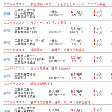
ココがオススメ！ 和室洋室へリフォームしましたキッチン・エアコン新品
広島県広島市中
2
6.5
ヶ月
中電前
万円
詳細
区大手町3丁目
1
徒歩 2分/バス-分
ヶ月
0円、-円
広島電鉄宇品線
ココがオススメ！ リノベーション済のお部屋です
3
5.8
広島県広島市西
ヶ月
万円
詳細
1
区観音本町2丁目
徒歩-分/バス-分
1,000円、-円
ヶ月
3
7.3
広島県広島市中区小町
ヶ月
中電前
万円
詳細
1
広島電鉄宇品線
徒歩 7分/バス-分
0円、-円
ヶ月
ココがオススメ！ 地蔵通り沿い。事務所・店舗使用相談可。
広島県広島市中
3
5.7
ヶ月
江波
万円
詳細
区江波二本松2丁目14-2
1
徒歩 9分/バス-分
ヶ月
0円、-円
広島電鉄江波線
ココがオススメ！ 日当たり良好 駐車場1台付き
3
6.5
広島県安芸郡海
ヶ月
万円
詳細
1
田町西浜
徒歩-分/バス-分
0円、-円
ヶ月
ココがオススメ！ 駐車場1台込です
広島県広島市中
4
9.0
ヶ月
舟入南町
万円
詳細
区舟入南4丁目
0
徒歩 4分/バス-分
ヶ月
0円、-円
広島電鉄江波線
ココがオススメ！ 駐車場付き通勤、通学、買い物に便利な立地
広島県広島市中
4
9.2
ヶ月
舟入南町
万円
詳細
区舟入南4丁目