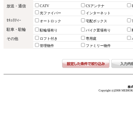
放送・通信
CATV
CSアンテナ
光ファイバー
インターネット
ｾｷｭﾘﾃｨｰ
オートロック
宅配ボックス
駐車・駐輪
駐輪場有り
バイク置場有り
その他
ロフト付き
専用庭
管理物件
ファミリー物件
株
Copyright (c)2008 MEIHOKA