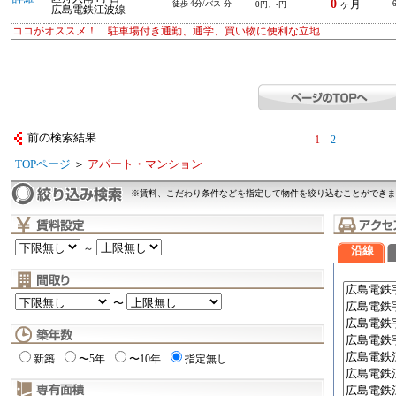
0
徒歩 4分/バス-分
ヶ月
0円、-円
広島電鉄江波線
ココがオススメ！ 駐車場付き通勤、通学、買い物に便利な立地
前の検索結果
1
2
TOPページ
＞
アパート・マンション
※賃料、こだわり条件などを指定して物件を絞り込むことができま
～
沿線
〜
新築
〜5年
〜10年
指定無し