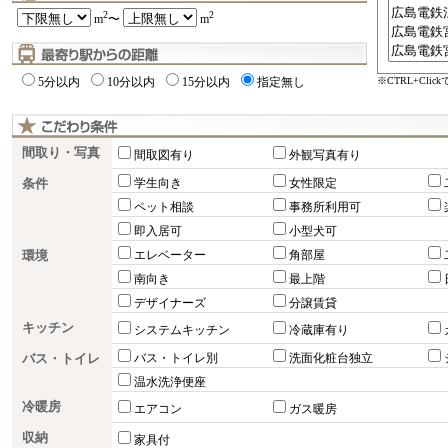
2
2
m
〜
m
※CTRL+Cli
5分以内
10分以内
15分以内
指定無し
間取り・写真
間取図有り
外観写真有り
条件
学生向き
女性限定
ペット相談
事務所利用可
即入居可
小型犬可
環境
エレベーター
角部屋
南向き
最上階
デザイナーズ
分譲賃貸
キッチン
システムキッチン
冷蔵庫有り
バス・トイレ
バス・トイレ別
洗面化粧台独立
温水洗浄便座
冷暖房
エアコン
ガス暖房
収納
家具付