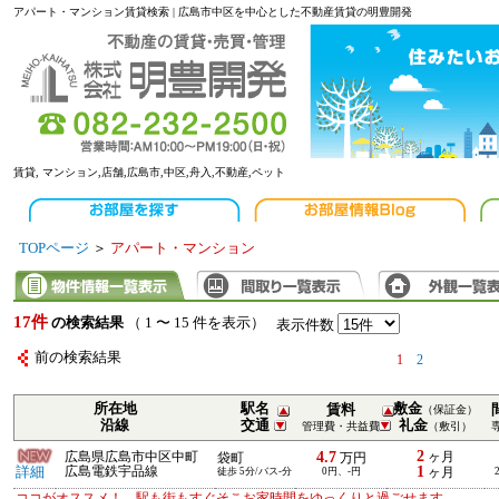
アパート・マンション賃貸検索 | 広島市中区を中心とした不動産賃貸の明豊開発
賃貸, マンション,店舗,広島市,中区,舟入,不動産,ペット
TOPページ
＞
アパート・マンション
17件
の検索結果
（ 1 〜 15 件を表示）
表示件数
前の検索結果
1
2
所在地
駅名
敷金
賃料
（保証金）
沿線
交通
礼金
管理費・共益費
（敷引）
2
4.7
広島県広島市中区中町
ヶ月
袋町
万円
1
詳細
広島電鉄宇品線
徒歩 5分/バス-分
0円、-円
ヶ月
ココがオススメ！ 駅も街もすぐそこお家時間をゆっくりと過ごせます