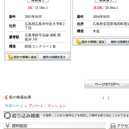
1K
/ 31.18m
2LDK
/ 50.36m
2
2
築年
2001年04月
築年
2004年08月
広島県広島市中区大手町2
住所
広島県安芸郡海田町西
住所
丁目
構造
木造
広島電鉄宇品線 袋町 駅
最寄駅
徒歩 3分
構造
鉄筋コンクリート造
前の検索結果
1
2
TOPページ
＞
アパート・マンション
※賃料、こだわり条件などを指定して物件を絞り込むことができま