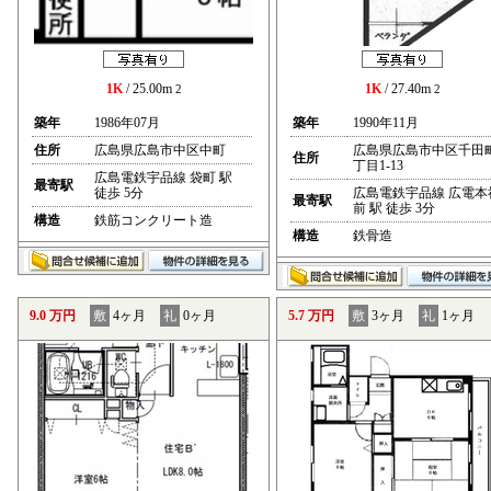
1K
/ 25.00m
1K
/ 27.40m
2
2
築年
1986年07月
築年
1990年11月
住所
広島県広島市中区中町
広島県広島市中区千田
住所
丁目1-13
広島電鉄宇品線 袋町 駅
最寄駅
徒歩 5分
広島電鉄宇品線 広電本
最寄駅
前 駅 徒歩 3分
構造
鉄筋コンクリート造
構造
鉄骨造
9.0 万円
敷
4ヶ月
礼
0ヶ月
5.7 万円
敷
3ヶ月
礼
1ヶ月