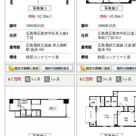
3DK
/ 62.20m
2DK
/ 43.30m
2
2
築年
1995年03月
築年
1996年10月
広島県広島市中区舟入南4
広島県広島市中区江波
住所
住所
丁目
本松2丁目14-2
広島電鉄江波線 舟入南町
広島電鉄江波線 江波 駅
最寄駅
最寄駅
駅 徒歩 4分
徒歩 9分
構造
鉄筋コンクリート造
構造
鉄筋コンクリート造
6.7 万円
敷
1ヶ月
礼
1ヶ月
6.5 万円
敷
3ヶ月
礼
1ヶ月