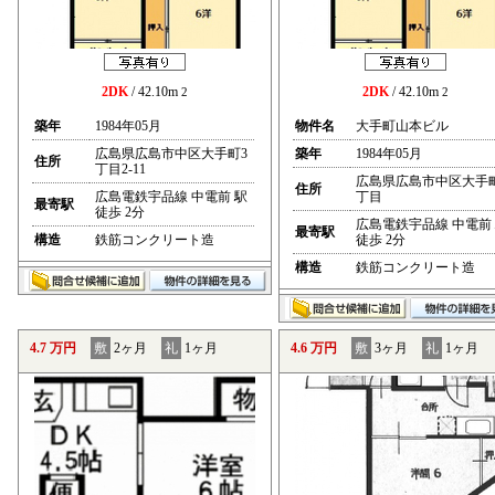
2DK
/ 42.10m
2DK
/ 42.10m
2
2
築年
1984年05月
物件名
大手町山本ビル
広島県広島市中区大手町3
築年
1984年05月
住所
丁目2-11
広島県広島市中区大手
住所
広島電鉄宇品線 中電前 駅
丁目
最寄駅
徒歩 2分
広島電鉄宇品線 中電前
最寄駅
構造
鉄筋コンクリート造
徒歩 2分
構造
鉄筋コンクリート造
4.7 万円
敷
2ヶ月
礼
1ヶ月
4.6 万円
敷
3ヶ月
礼
1ヶ月