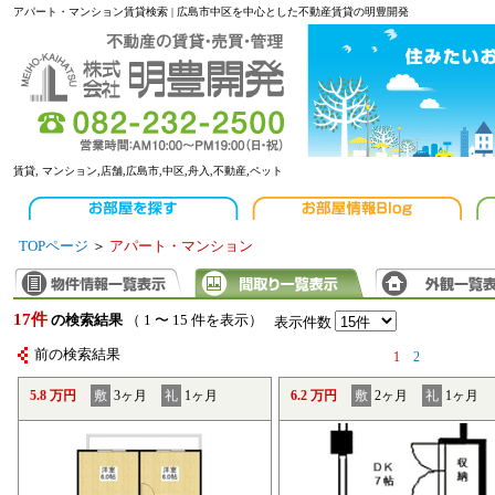
アパート・マンション賃貸検索 | 広島市中区を中心とした不動産賃貸の明豊開発
賃貸, マンション,店舗,広島市,中区,舟入,不動産,ペット
TOPページ
＞
アパート・マンション
17件
の検索結果
（ 1 〜 15 件を表示）
表示件数
前の検索結果
1
2
5.8 万円
敷
3ヶ月
礼
1ヶ月
6.2 万円
敷
2ヶ月
礼
1ヶ月