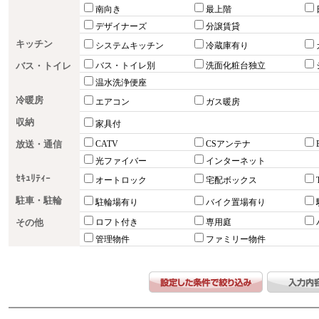
南向き
最上階
デザイナーズ
分譲賃貸
キッチン
システムキッチン
冷蔵庫有り
バス・トイレ
バス・トイレ別
洗面化粧台独立
温水洗浄便座
冷暖房
エアコン
ガス暖房
収納
家具付
放送・通信
CATV
CSアンテナ
光ファイバー
インターネット
ｾｷｭﾘﾃｨｰ
オートロック
宅配ボックス
駐車・駐輪
駐輪場有り
バイク置場有り
その他
ロフト付き
専用庭
管理物件
ファミリー物件