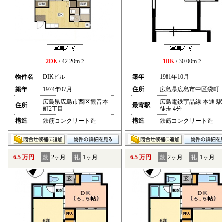
2DK
/ 42.20m
1DK
/ 30.00m
2
2
物件名
DIKビル
築年
1981年10月
築年
1974年07月
住所
広島県広島市中区袋町
広島県広島市西区観音本
広島電鉄宇品線 本通 駅
住所
最寄駅
町2丁目
徒歩 4分
構造
鉄筋コンクリート造
構造
鉄筋コンクリート造
6.5 万円
敷
2ヶ月
礼
1ヶ月
6.5 万円
敷
2ヶ月
礼
1ヶ月