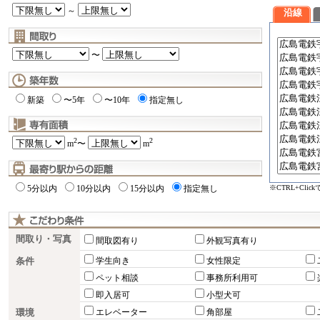
～
沿線
〜
新築
〜5年
〜10年
指定無し
2
2
m
〜
m
※CTRL+Cli
5分以内
10分以内
15分以内
指定無し
間取り・写真
間取図有り
外観写真有り
条件
学生向き
女性限定
ペット相談
事務所利用可
即入居可
小型犬可
環境
エレベーター
角部屋