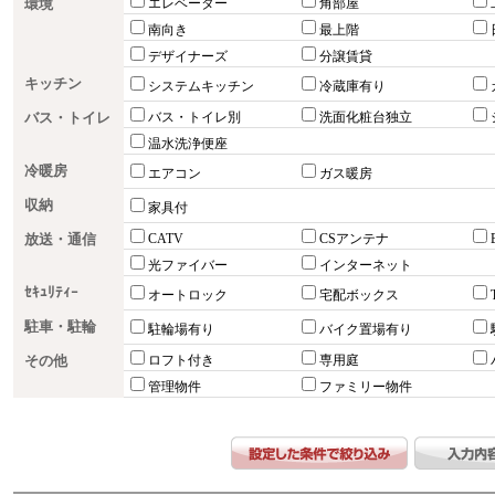
環境
エレベーター
角部屋
南向き
最上階
デザイナーズ
分譲賃貸
キッチン
システムキッチン
冷蔵庫有り
バス・トイレ
バス・トイレ別
洗面化粧台独立
温水洗浄便座
冷暖房
エアコン
ガス暖房
収納
家具付
放送・通信
CATV
CSアンテナ
光ファイバー
インターネット
ｾｷｭﾘﾃｨｰ
オートロック
宅配ボックス
駐車・駐輪
駐輪場有り
バイク置場有り
その他
ロフト付き
専用庭
管理物件
ファミリー物件