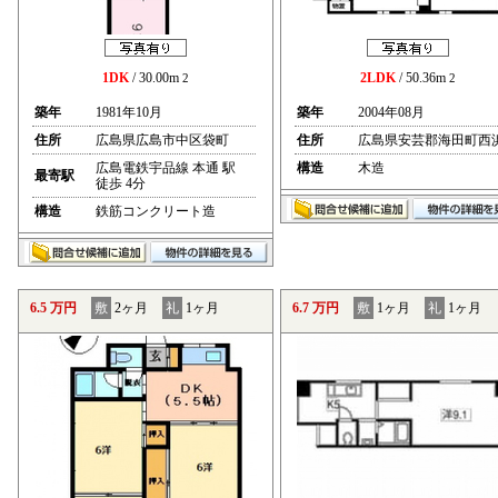
1DK
/ 30.00m
2LDK
/ 50.36m
2
2
築年
1981年10月
築年
2004年08月
住所
広島県広島市中区袋町
住所
広島県安芸郡海田町西
広島電鉄宇品線 本通 駅
構造
木造
最寄駅
徒歩 4分
構造
鉄筋コンクリート造
6.5 万円
敷
2ヶ月
礼
1ヶ月
6.7 万円
敷
1ヶ月
礼
1ヶ月