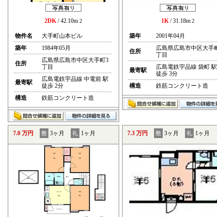
2DK
/ 42.10m
1K
/ 31.18m
2
2
物件名
大手町山本ビル
築年
2001年04月
築年
1984年05月
広島県広島市中区大手
住所
丁目
広島県広島市中区大手町3
住所
丁目
広島電鉄宇品線 袋町 駅
最寄駅
徒歩 3分
広島電鉄宇品線 中電前 駅
最寄駅
徒歩 2分
構造
鉄筋コンクリート造
構造
鉄筋コンクリート造
7.0 万円
敷
3ヶ月
礼
1ヶ月
7.3 万円
敷
3ヶ月
礼
1ヶ月