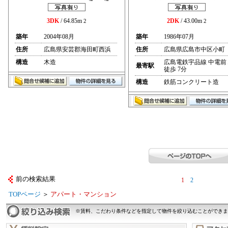
3DK
/ 64.85m
2DK
/ 43.00m
2
2
築年
2004年08月
築年
1986年07月
住所
広島県安芸郡海田町西浜
住所
広島県広島市中区小町
構造
木造
広島電鉄宇品線 中電前
最寄駅
徒歩 7分
構造
鉄筋コンクリート造
前の検索結果
1
2
TOPページ
＞
アパート・マンション
※賃料、こだわり条件などを指定して物件を絞り込むことができま