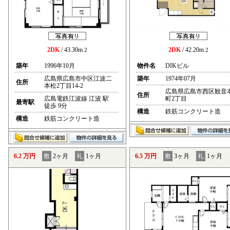
2DK
/ 43.30m
2DK
/ 42.20m
2
2
築年
1996年10月
物件名
DIKビル
広島県広島市中区江波二
築年
1974年07月
住所
本松2丁目14-2
広島県広島市西区観音
住所
広島電鉄江波線 江波 駅
町2丁目
最寄駅
徒歩 9分
構造
鉄筋コンクリート造
構造
鉄筋コンクリート造
6.2 万円
敷
2ヶ月
礼
1ヶ月
6.5 万円
敷
3ヶ月
礼
1ヶ月