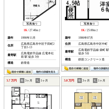
1K
/ 27.40m
1K
/ 25.00m
2
2
築年
1990年11月
築年
1986年07月
広島県広島市中区千田町2
住所
広島県広島市中区中町
住所
丁目1-13
広島電鉄宇品線 袋町 駅
最寄駅
広島電鉄宇品線 広電本社
徒歩 5分
最寄駅
前 駅 徒歩 3分
構造
鉄筋コンクリート造
構造
鉄骨造
5.7 万円
敷
3ヶ月
礼
1ヶ月
5.8 万円
敷
3ヶ月
礼
1ヶ月