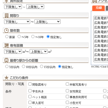
～
沿線
〜
新築
〜5年
〜10年
指定無し
2
2
m
〜
m
※CTRL+Cli
5分以内
10分以内
15分以内
指定無し
間取り・写真
間取図有り
外観写真有り
条件
学生向き
女性限定
ペット相談
事務所利用可
即入居可
小型犬可