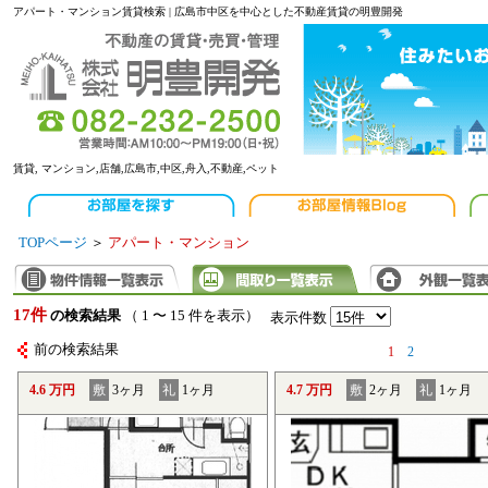
アパート・マンション賃貸検索 | 広島市中区を中心とした不動産賃貸の明豊開発
賃貸, マンション,店舗,広島市,中区,舟入,不動産,ペット
TOPページ
＞
アパート・マンション
17件
の検索結果
（ 1 〜 15 件を表示）
表示件数
前の検索結果
1
2
4.6 万円
敷
3ヶ月
礼
1ヶ月
4.7 万円
敷
2ヶ月
礼
1ヶ月