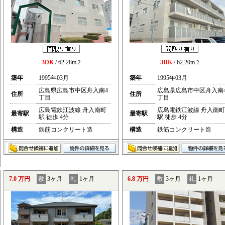
3DK
/ 62.28m
3DK
/ 62.20m
2
2
築年
1995年03月
築年
1995年03月
広島県広島市中区舟入南4
広島県広島市中区舟入南
住所
住所
丁目
丁目
広島電鉄江波線 舟入南町
広島電鉄江波線 舟入南町
最寄駅
最寄駅
駅 徒歩 4分
駅 徒歩 4分
構造
鉄筋コンクリート造
構造
鉄筋コンクリート造
7.0 万円
敷
3ヶ月
礼
1ヶ月
6.8 万円
敷
3ヶ月
礼
1ヶ月