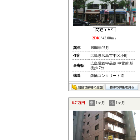
2DK
/ 43.00m
2
築年
1986年07月
住所
広島県広島市中区小町
広島電鉄宇品線 中電前 駅
最寄駅
徒歩 7分
構造
鉄筋コンクリート造
6.7 万円
敷
1ヶ月
礼
1ヶ月