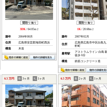
3DK
/ 64.85m
1K
/ 28.68m
2
2
築年
2004年08月
築年
2007年02月
住所
広島県安芸郡海田町西浜
広島県広島市中区白島九
住所
軒町
構造
木造
アストラムライン 白島 
最寄駅
徒歩 6分
構造
鉄筋コンクリート造
6.5 万円
敷
3ヶ月
礼
1ヶ月
6.5 万円
敷
2ヶ月
礼
1ヶ月