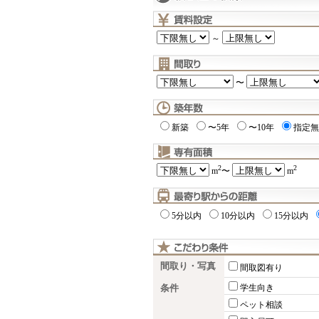
～
〜
新築
〜5年
〜10年
指定無
2
2
m
〜
m
5分以内
10分以内
15分以内
間取り・写真
間取図有り
条件
学生向き
ペット相談