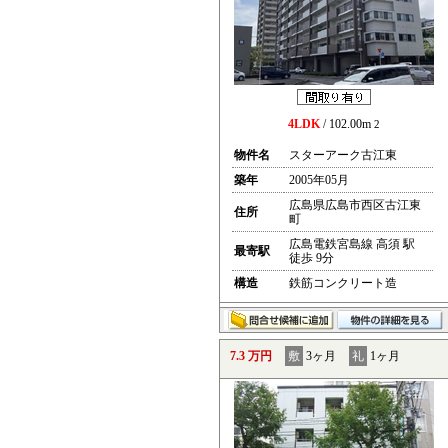
4LDK
/ 102.00m
2
物件名
スターアーク古江東
築年
2005年05月
広島県広島市西区古江東
住所
町
広島電鉄宮島線 高須 駅
最寄駅
徒歩 9分
構造
鉄筋コンクリート造
7.3 万円
敷
3ヶ月
礼
1ヶ月