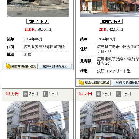
2LDK
/ 50.36m
2DK
/ 42.10m
2
2
築年
2004年08月
築年
1984年05月
住所
広島県安芸郡海田町西浜
広島県広島市中区大手町
住所
丁目2-11
構造
木造
広島電鉄宇品線 中電前 
最寄駅
徒歩 2分
構造
鉄筋コンクリート造
6.2 万円
敷
2ヶ月
礼
1ヶ月
6.2 万円
敷
2ヶ月
礼
1ヶ月