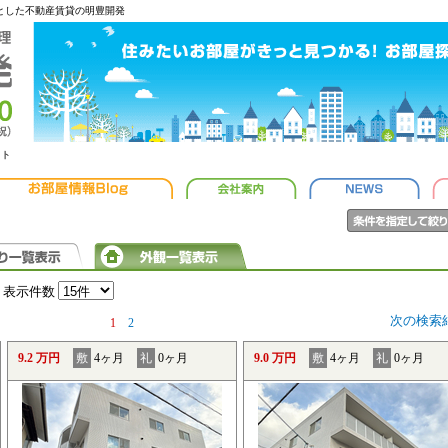
心とした不動産賃貸の明豊開発
ット
表示件数
次の検索
1
2
9.2 万円
敷
4ヶ月
礼
0ヶ月
9.0 万円
敷
4ヶ月
礼
0ヶ月