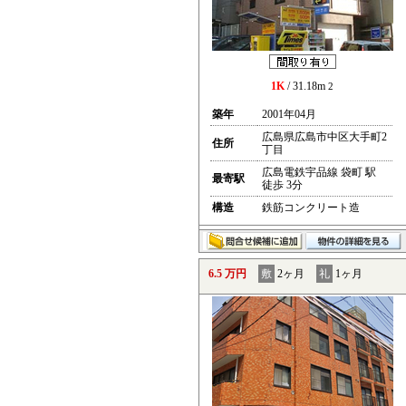
1K
/ 31.18m
2
築年
2001年04月
広島県広島市中区大手町2
住所
丁目
広島電鉄宇品線 袋町 駅
最寄駅
徒歩 3分
構造
鉄筋コンクリート造
6.5 万円
敷
2ヶ月
礼
1ヶ月