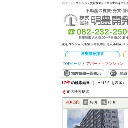
アパート・マンション賃貸検索 | 広島市中区を中
賃貸, マンション,店舗,広島市,中区,舟入,不動産,ペ
TOPページ
＞
アパート・マンション
17件
の検索結果
（ 1 〜 15 件を表示）
前の検索結果
20.0 万円
敷
3ヶ月
礼
1ヶ月