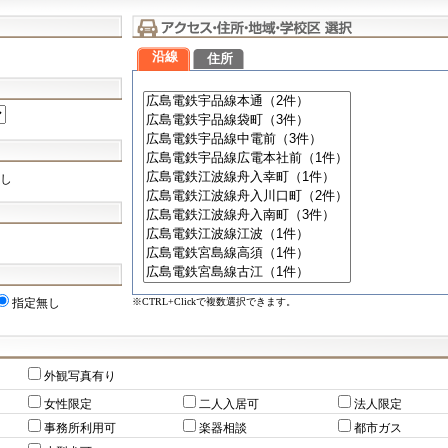
沿線
住所
し
※CTRL+Clickで複数選択できます。
指定無し
外観写真有り
女性限定
二人入居可
法人限定
事務所利用可
楽器相談
都市ガス