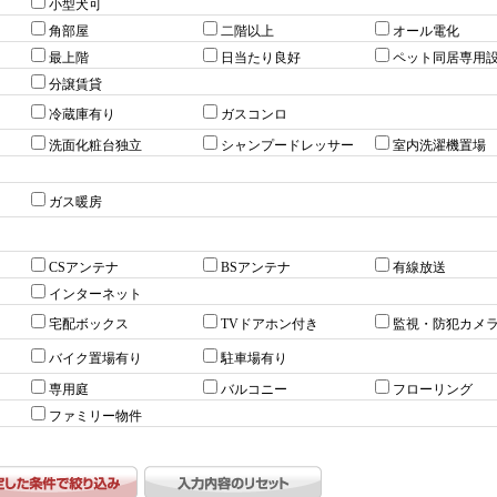
小型犬可
角部屋
二階以上
オール電化
最上階
日当たり良好
ペット同居専用
分譲賃貸
冷蔵庫有り
ガスコンロ
洗面化粧台独立
シャンプードレッサー
室内洗濯機置場
ガス暖房
CSアンテナ
BSアンテナ
有線放送
インターネット
宅配ボックス
TVドアホン付き
監視・防犯カメ
バイク置場有り
駐車場有り
専用庭
バルコニー
フローリング
ファミリー物件