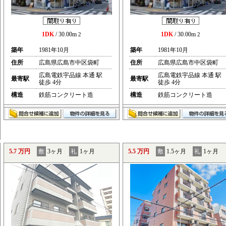
1DK
/ 30.00m
1DK
/ 30.00m
2
2
築年
1981年10月
築年
1981年10月
住所
広島県広島市中区袋町
住所
広島県広島市中区袋町
広島電鉄宇品線 本通 駅
広島電鉄宇品線 本通 駅
最寄駅
最寄駅
徒歩 4分
徒歩 4分
構造
鉄筋コンクリート造
構造
鉄筋コンクリート造
5.7 万円
敷
3ヶ月
礼
1ヶ月
5.5 万円
敷
1.5ヶ月
礼
1ヶ月