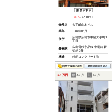
2DK
/ 42.10m
2
物件名
大手町山本ビル
築年
1984年05月
広島県広島市中区大手町3
住所
丁目
広島電鉄宇品線 中電前 駅
最寄駅
徒歩 2分
構造
鉄筋コンクリート造
5.8 万円
敷
3ヶ月
礼
1ヶ月