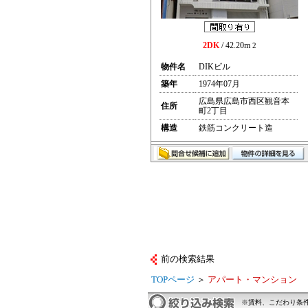
2DK
/ 42.20m
2
物件名
DIKビル
築年
1974年07月
広島県広島市西区観音本
住所
町2丁目
構造
鉄筋コンクリート造
前の検索結果
TOPページ
＞
アパート・マンション
※賃料、こだわり条