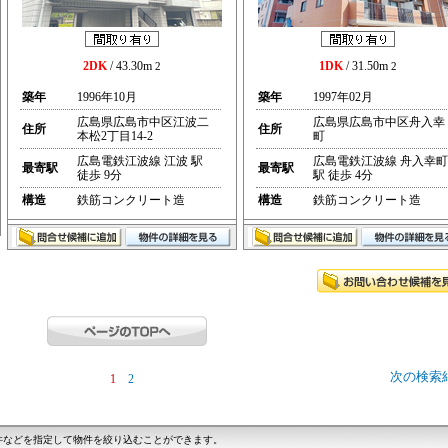
2DK
/ 43.30m
1DK
/ 31.50m
2
2
築年
1996年10月
築年
1997年02月
広島県広島市中区江波二
広島県広島市中区舟入幸
住所
住所
本松2丁目14-2
町
広島電鉄江波線 江波 駅
広島電鉄江波線 舟入幸町
最寄駅
最寄駅
徒歩 9分
駅 徒歩 4分
構造
鉄筋コンクリート造
構造
鉄筋コンクリート造
次の検索
1
2
件などを指定して物件を絞り込むことができます。