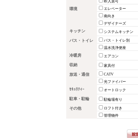
即入居可
環境
エレベーター
南向き
デザイナーズ
キッチン
システムキッチン
バス・トイレ
バス・トイレ別
温水洗浄便座
冷暖房
エアコン
収納
家具付
放送・通信
CATV
光ファイバー
ｾｷｭﾘﾃｨｰ
オートロック
駐車・駐輪
駐輪場有り
その他
ロフト付き
管理物件