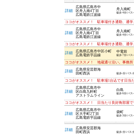
広島県広島市中
舟入南町
詳細
区舟入南4丁目
徒歩 4分/バス
広島電鉄江波線
ココがオススメ！ 駐車場付き通勤、通学
広島県広島市中
舟入南町
詳細
区舟入南4丁目
徒歩 4分/バス
広島電鉄江波線
ココがオススメ！ 駐車場付き通勤、通学
広島県広島市中区小町
中電前
詳細
広島電鉄宇品線
徒歩 7分/バス
ココがオススメ！ 地蔵通り沿い。事務所
広島県安芸郡海
詳細
田町西浜
徒歩-分/バス-
ココがオススメ！ 駐車場1台込です日当
広島県広島市中
白島
詳細
区白島九軒町
徒歩 6分/バス
アストラムライン
ココがオススメ！ 日当たり良好角部屋で
広島県広島市中
袋町
詳細
区大手町2丁目
徒歩 3分/バス
広島電鉄宇品線
広島県安芸郡海
詳細
田町西浜
徒歩-分/バス-