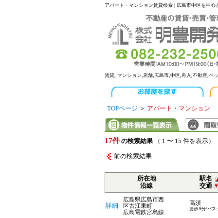
アパート・マンション賃貸検索 | 広島市中区を中
賃貸, マンション,店舗,広島市,中区,舟入,不動産,ペ
TOPページ
＞
アパート・マンション
17件
の検索結果
（ 1 〜 15 件を表示）
前の検索結果
所在地
駅名
沿線
交通
広島県広島市西
高須
詳細
区古江東町
徒歩 9分/バス
広島電鉄宮島線