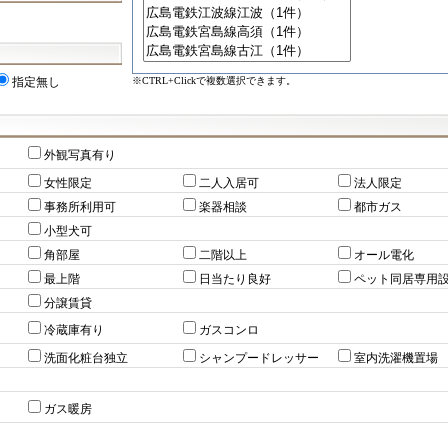
※CTRL+Clickで複数選択できます。
指定無し
外観写真有り
女性限定
二人入居可
法人限定
事務所利用可
楽器相談
都市ガス
小型犬可
角部屋
二階以上
オール電化
最上階
日当たり良好
ペット同居専用
分譲賃貸
冷蔵庫有り
ガスコンロ
洗面化粧台独立
シャンプードレッサー
室内洗濯機置場
ガス暖房