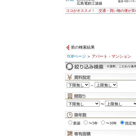
徒歩 4分/バス
広島電鉄江波線
ココがオススメ！ 交通・買い物の便が良
前の検索結果
TOPページ
＞
アパート・マンション
※賃料、こだわり条
～
〜
新築
〜5年
〜10年
指定無