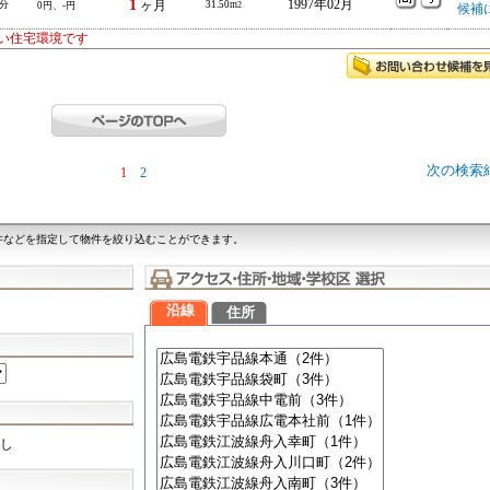
1
1997年02月
-分
ヶ月
31.50m
0円、-円
2
候補
い住宅環境です
次の検索
1
2
件などを指定して物件を絞り込むことができます。
沿線
住所
し