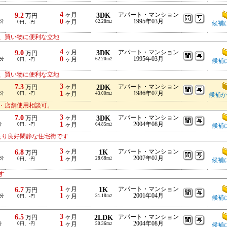
4
9.2
ヶ月
3DK
アパート・マンション
万円
0
1995年03月
-分
ヶ月
62.28m
0円、-円
2
候補
、買い物に便利な立地
4
9.0
ヶ月
3DK
アパート・マンション
万円
0
1995年03月
-分
ヶ月
62.20m
0円、-円
2
候補
、買い物に便利な立地
3
7.3
ヶ月
2DK
アパート・マンション
万円
1
1986年07月
-分
0円、-円
ヶ月
43.00m
2
候補か
・店舗使用相談可。
3
7.0
ヶ月
3DK
アパート・マンション
万円
1
2004年08月
分
0円、-円
ヶ月
64.85m
2
候補
たり良好閑静な住宅街です
3
6.8
ヶ月
1K
アパート・マンション
万円
1
2007年02月
-分
ヶ月
28.68m
0円、-円
2
候補
す
1
6.7
ヶ月
1K
アパート・マンション
万円
1
2001年04月
-分
ヶ月
31.18m
0円、-円
2
候補
3
6.5
ヶ月
2LDK
アパート・マンション
万円
1
2004年08月
分
0円、-円
ヶ月
50.36m
2
候補