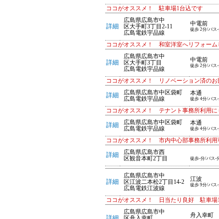
ココがオススメ！ 駐車場1台込です
広島県広島市中
中電前
詳細
区大手町3丁目2-11
徒歩 2分/バス
広島電鉄宇品線
ココがオススメ！ 和室洋室へリフォーム
広島県広島市中
中電前
詳細
区大手町3丁目
徒歩 2分/バス
広島電鉄宇品線
ココがオススメ！ リノベーション済のお
広島県広島市中区袋町
本通
詳細
広島電鉄宇品線
徒歩 4分/バス
ココがオススメ！ テナント事務所利用に
広島県広島市中区袋町
本通
詳細
広島電鉄宇品線
徒歩 4分/バス
ココがオススメ！ 市内中心部事務所利用
広島県広島市西
詳細
区観音本町2丁目
徒歩-分/バス-
広島県広島市中
江波
詳細
区江波二本松2丁目14-2
徒歩 9分/バス
広島電鉄江波線
ココがオススメ！ 日当たり良好 駐車場
広島県広島市中
舟入幸町
詳細
区舟入幸町