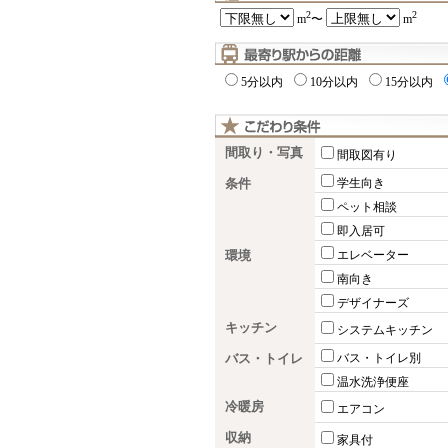
2
2
m
〜
m
5分以内
10分以内
15分以内
間取り・写真
間取図有り
条件
学生向き
ペット相談
即入居可
環境
エレベーター
南向き
デザイナーズ
キッチン
システムキッチン
バス・トイレ
バス・トイレ別
温水洗浄便座
冷暖房
エアコン
収納
家具付