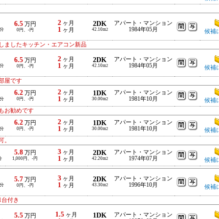
2
6.5
ヶ月
2DK
アパート・マンション
万円
1
1984年05月
-分
ヶ月
42.10m
0円、-円
2
候補
しましたキッチン・エアコン新品
2
6.5
ヶ月
2DK
アパート・マンション
万円
1
1984年05月
-分
ヶ月
42.10m
0円、-円
2
候補
部屋です
2
6.2
ヶ月
1DK
アパート・マンション
万円
1
1981年10月
-分
0円、-円
ヶ月
30.00m
2
候補
もお勧めです
2
6.2
ヶ月
1DK
アパート・マンション
万円
1
1981年10月
-分
0円、-円
ヶ月
30.00m
2
候補
可。
3
5.8
ヶ月
2DK
アパート・マンション
万円
1
1974年07月
分
1,000円、-円
ヶ月
42.20m
2
候補
3
5.7
ヶ月
2DK
アパート・マンション
万円
1
1996年10月
-分
ヶ月
43.30m
0円、-円
2
候補
1台付き
1.5
5.5
ヶ月
1DK
アパート・マンション
万円