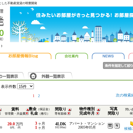
心とした不動産賃貸の明豊開発
ット
表示件数
次の検索
1
2
敷金
物件種別
写真
賃料
間取り
（保証金）
問い
礼金
完成年月
間取り
候
管理費・共益費
（敷引）
専有面積
3
20.0
ヶ月
4LDK
アパート・マンション
万円
1
2005年05月
-分
ヶ月
102.00m
0円、-円
2
候補