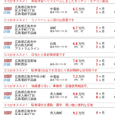
ココがオススメ！ 和室洋室へリフォームしましたキッチン・エアコン新品
広島県広島市中
2
6.5
ヶ月
中電前
万円
区大手町3丁目
1
詳細
徒歩 2分/バス-分
ヶ月
0円、-円
広島電鉄宇品線
ココがオススメ！ リノベーション済のお部屋です
広島県広島市中
1
6.7
ヶ月
袋町
万円
区大手町2丁目
1
詳細
徒歩 3分/バス-分
ヶ月
0円、-円
広島電鉄宇品線
広島県広島市中
3
6.8
ヶ月
白島
万円
区白島九軒町
1
詳細
徒歩 6分/バス-分
ヶ月
0円、-円
アストラムライン
ココがオススメ！ 日当たり良好角部屋です
3
7.0
広島県安芸郡海
ヶ月
万円
1
詳細
田町西浜
徒歩-分/バス-分
0円、-円
ヶ月
ココがオススメ！ 駐車場1台込です日当たり良好閑静な住宅街です
3
7.3
広島県広島市中区小町
ヶ月
中電前
万円
1
詳細
広島電鉄宇品線
徒歩 7分/バス-分
0円、-円
ヶ月
ココがオススメ！ 地蔵通り沿い。事務所・店舗使用相談可。
広島県広島市中
4
9.0
ヶ月
舟入南町
万円
区舟入南4丁目
0
詳細
徒歩 4分/バス-分
ヶ月
0円、-円
広島電鉄江波線
ココがオススメ！ 駐車場付き通勤、通学、買い物に便利な立地
広島県広島市中
4
9.2
ヶ月
舟入南町
万円
区舟入南4丁目