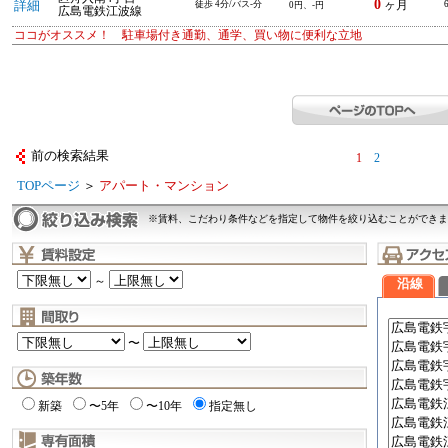
0
詳細
徒歩 4分/バス-分
ヶ月
0円、-円
広島電鉄江波線
ココがオススメ！ 駐車場付き通勤、通学、買い物に便利な立地
前の検索結果
1
2
TOPページ
＞
アパート・マンション
※賃料、こだわり条件などを指定して物件を絞り込むことができま
～
沿線
〜
新築
〜5年
〜10年
指定無し