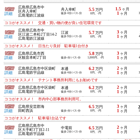
広島県広島市中
1.5
5.5
ヶ月
舟入幸町
万円
区舟入幸町
1
詳細
徒歩 4分/バス-分
ヶ月
0円、-円
広島電鉄江波線
ココがオススメ！ 交通・買い物の便が良い住宅環境です
広島県広島市中
3
5.7
ヶ月
江波
万円
区江波二本松2丁目14-2
1
詳細
徒歩 9分/バス-分
ヶ月
0円、-円
広島電鉄江波線
ココがオススメ！ 日当たり良好 駐車場1台付き
3
5.8
広島県広島市西
ヶ月
万円
1
詳細
区観音本町2丁目
徒歩-分/バス-分
1,000円、-円
ヶ月
2
6.2
広島県広島市中区袋町
ヶ月
本通
万円
1
詳細
広島電鉄宇品線
徒歩 4分/バス-分
0円、-円
ヶ月
ココがオススメ！ テナント事務所利用にもお勧めです
2
6.2
広島県広島市中区袋町
ヶ月
本通
万円
1
詳細
広島電鉄宇品線
徒歩 4分/バス-分
0円、-円
ヶ月
ココがオススメ！ 市内中心部事務所利用可。
3
6.5
広島県安芸郡海
ヶ月
万円
1
詳細
田町西浜
徒歩-分/バス-分
0円、-円
ヶ月
ココがオススメ！ 駐車場1台込です
広島県広島市中
2
6.5
ヶ月
中電前
万円
区大手町3丁目2-11
1
詳細
徒歩 2分/バス-分
ヶ月
0円、-円
広島電鉄宇品線