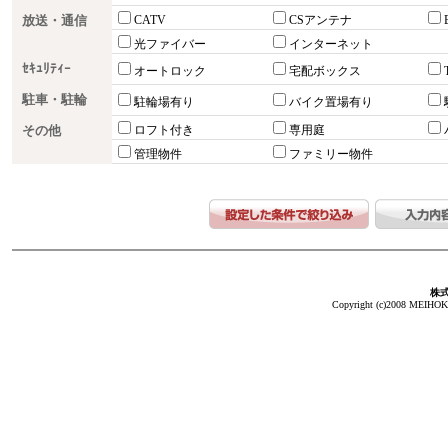
放送・通信
CATV
CSアンテナ
光ファイバー
インターネット
ｾｷｭﾘﾃｨｰ
オートロック
宅配ボックス
駐車・駐輪
駐輪場有り
バイク置場有り
その他
ロフト付き
専用庭
管理物件
ファミリー物件
株
Copyright (c)2008 MEIHOKA