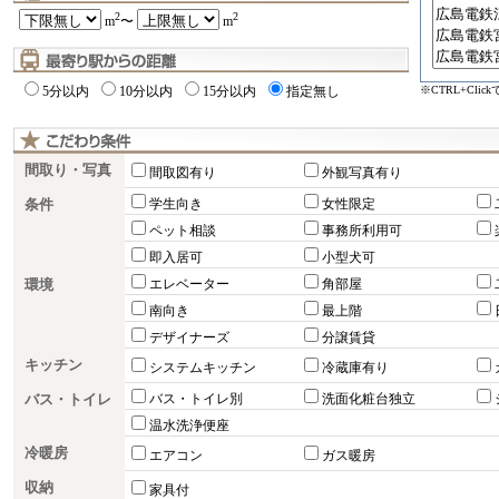
2
2
m
〜
m
※CTRL+Cli
5分以内
10分以内
15分以内
指定無し
間取り・写真
間取図有り
外観写真有り
条件
学生向き
女性限定
ペット相談
事務所利用可
即入居可
小型犬可
環境
エレベーター
角部屋
南向き
最上階
デザイナーズ
分譲賃貸
キッチン
システムキッチン
冷蔵庫有り
バス・トイレ
バス・トイレ別
洗面化粧台独立
温水洗浄便座
冷暖房
エアコン
ガス暖房
収納
家具付