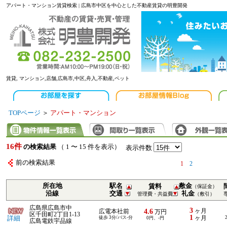
アパート・マンション賃貸検索 | 広島市中区を中心とした不動産賃貸の明豊開発
賃貸, マンション,店舗,広島市,中区,舟入,不動産,ペット
TOPページ
＞
アパート・マンション
16件
の検索結果
（ 1 〜 15 件を表示）
表示件数
前の検索結果
1
2
所在地
駅名
敷金
賃料
（保証金）
沿線
交通
礼金
管理費・共益費
（敷引）
広島県広島市中
3
4.6
ヶ月
広電本社前
万円
区千田町2丁目1-13
1
詳細
徒歩 3分/バス-分
ヶ月
0円、-円
広島電鉄宇品線