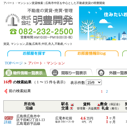
アパート・マンション賃貸検索 | 広島市中区を中心とした不動産賃貸の明豊開発
賃貸, マンション,店舗,広島市,中区,舟入,不動産,ペット
TOPページ
＞
アパート・マンション
16件
の検索結果
（ 1 〜 15 件を表示）
表示件数
前の検索結果
1
2
所在地
駅名
敷金
賃料
（保証金）
沿線
交通
礼金
管理費・共益費
（敷引）
広島県広島市中
3
4.6
ヶ月
広電本社前
万円
区千田町2丁目1-13
1
詳細
徒歩 3分/バス-分
ヶ月
0円、-円
広島電鉄宇品線