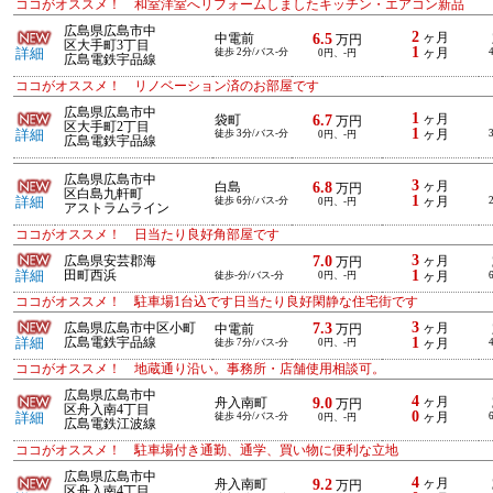
ココがオススメ！ 和室洋室へリフォームしましたキッチン・エアコン新品
広島県広島市中
2
6.5
ヶ月
中電前
万円
区大手町3丁目
1
詳細
徒歩 2分/バス-分
ヶ月
0円、-円
広島電鉄宇品線
ココがオススメ！ リノベーション済のお部屋です
広島県広島市中
1
6.7
ヶ月
袋町
万円
区大手町2丁目
1
詳細
徒歩 3分/バス-分
ヶ月
0円、-円
広島電鉄宇品線
広島県広島市中
3
6.8
ヶ月
白島
万円
区白島九軒町
1
詳細
徒歩 6分/バス-分
ヶ月
0円、-円
アストラムライン
ココがオススメ！ 日当たり良好角部屋です
3
7.0
広島県安芸郡海
ヶ月
万円
1
詳細
田町西浜
徒歩-分/バス-分
0円、-円
ヶ月
ココがオススメ！ 駐車場1台込です日当たり良好閑静な住宅街です
3
7.3
広島県広島市中区小町
ヶ月
中電前
万円
1
詳細
広島電鉄宇品線
徒歩 7分/バス-分
0円、-円
ヶ月
ココがオススメ！ 地蔵通り沿い。事務所・店舗使用相談可。
広島県広島市中
4
9.0
ヶ月
舟入南町
万円
区舟入南4丁目
0
詳細
徒歩 4分/バス-分
ヶ月
0円、-円
広島電鉄江波線
ココがオススメ！ 駐車場付き通勤、通学、買い物に便利な立地
広島県広島市中
4
9.2
ヶ月
舟入南町
万円
区舟入南4丁目