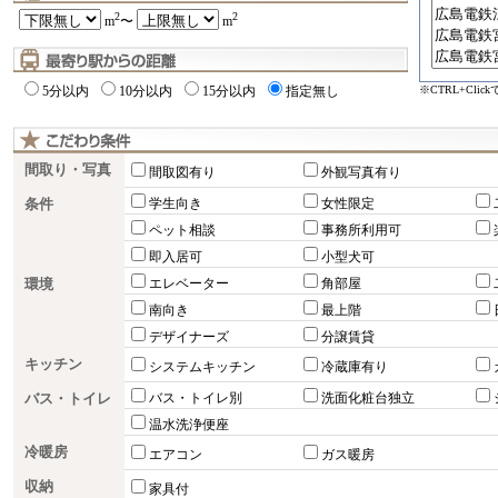
2
2
m
〜
m
※CTRL+Cli
5分以内
10分以内
15分以内
指定無し
間取り・写真
間取図有り
外観写真有り
条件
学生向き
女性限定
ペット相談
事務所利用可
即入居可
小型犬可
環境
エレベーター
角部屋
南向き
最上階
デザイナーズ
分譲賃貸
キッチン
システムキッチン
冷蔵庫有り
バス・トイレ
バス・トイレ別
洗面化粧台独立
温水洗浄便座
冷暖房
エアコン
ガス暖房
収納
家具付