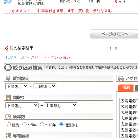
0
詳細
徒歩 4分/バス-分
ヶ月
0円、-円
広島電鉄江波線
ココがオススメ！ 駐車場付き通勤、通学、買い物に便利な立地
前の検索結果
1
2
TOPページ
＞
アパート・マンション
※賃料、こだわり条件などを指定して物件を絞り込むことができま
～
沿線
〜
新築
〜5年
〜10年
指定無し