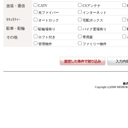
放送・通信
CATV
CSアンテナ
光ファイバー
インターネット
ｾｷｭﾘﾃｨｰ
オートロック
宅配ボックス
駐車・駐輪
駐輪場有り
バイク置場有り
その他
ロフト付き
専用庭
管理物件
ファミリー物件
株
Copyright (c)2008 MEIHOKA