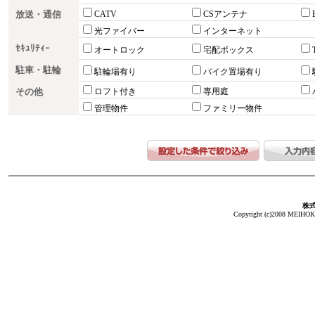
放送・通信
CATV
CSアンテナ
光ファイバー
インターネット
ｾｷｭﾘﾃｨｰ
オートロック
宅配ボックス
駐車・駐輪
駐輪場有り
バイク置場有り
その他
ロフト付き
専用庭
管理物件
ファミリー物件
株
Copyright (c)2008 MEIHOKA