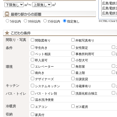
2
2
m
〜
m
※CTRL+Cli
5分以内
10分以内
15分以内
指定無し
間取り・写真
間取図有り
外観写真有り
条件
学生向き
女性限定
ペット相談
事務所利用可
即入居可
小型犬可
環境
エレベーター
角部屋
南向き
最上階
デザイナーズ
分譲賃貸
キッチン
システムキッチン
冷蔵庫有り
バス・トイレ
バス・トイレ別
洗面化粧台独立
温水洗浄便座
冷暖房
エアコン
ガス暖房
収納
家具付