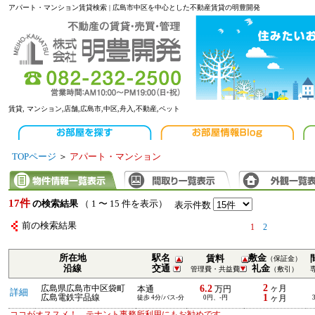
アパート・マンション賃貸検索 | 広島市中区を中心とした不動産賃貸の明豊開発
賃貸, マンション,店舗,広島市,中区,舟入,不動産,ペット
TOPページ
＞
アパート・マンション
17件
の検索結果
（ 1 〜 15 件を表示）
表示件数
前の検索結果
1
2
所在地
駅名
敷金
賃料
（保証金）
沿線
交通
礼金
管理費・共益費
（敷引）
2
6.2
広島県広島市中区袋町
ヶ月
本通
万円
詳細
1
広島電鉄宇品線
徒歩 4分/バス-分
0円、-円
ヶ月
ココがオススメ！ テナント事務所利用にもお勧めです