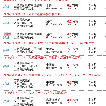
2
6.2
広島県広島市中区袋町
ヶ月
本通
万円
詳細
1
広島電鉄宇品線
徒歩 4分/バス-分
0円、-円
ヶ月
ココがオススメ！ 市内中心部事務所利用可。
広島県広島市中
1
6.7
ヶ月
袋町
万円
詳細
区大手町2丁目
1
徒歩 3分/バス-分
ヶ月
0円、-円
広島電鉄宇品線
2
4.7
広島県広島市中区中町
ヶ月
袋町
万円
1
詳細
広島電鉄宇品線
徒歩 5分/バス-分
0円、-円
ヶ月
ココがオススメ！ 駅も街もすぐそこお家時間をゆっくりと過ごせます
3
7.3
広島県広島市中区小町
ヶ月
中電前
万円
詳細
1
広島電鉄宇品線
徒歩 7分/バス-分
0円、-円
ヶ月
ココがオススメ！ 地蔵通り沿い。事務所・店舗使用相談可。
広島県広島市中
2
6.5
ヶ月
中電前
万円
詳細
区大手町3丁目2-11
1
徒歩 2分/バス-分
ヶ月
0円、-円
広島電鉄宇品線
ココがオススメ！ 和室洋室へリフォームしましたキッチン・エアコン新品
広島県広島市中
2
6.5
ヶ月
中電前
万円
詳細
区大手町3丁目
1
徒歩 2分/バス-分
ヶ月
0円、-円
広島電鉄宇品線
ココがオススメ！ リノベーション済のお部屋です
広島県広島市中
3
4.6
ヶ月
広電本社前
万円
詳細
区千田町2丁目1-13
1
徒歩 3分/バス-分
ヶ月
0円、-円
広島電鉄宇品線