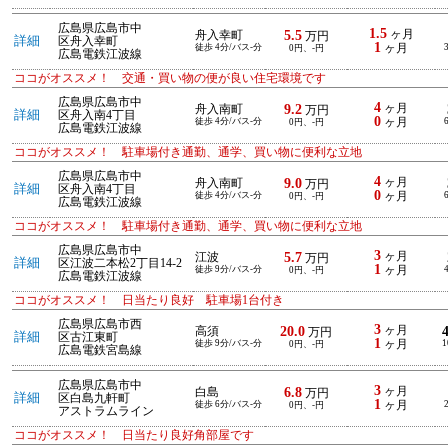
広島県広島市中
1.5
5.5
ヶ月
舟入幸町
万円
詳細
区舟入幸町
1
徒歩 4分/バス-分
ヶ月
0円、-円
広島電鉄江波線
ココがオススメ！ 交通・買い物の便が良い住宅環境です
広島県広島市中
4
9.2
ヶ月
舟入南町
万円
詳細
区舟入南4丁目
0
徒歩 4分/バス-分
ヶ月
0円、-円
広島電鉄江波線
ココがオススメ！ 駐車場付き通勤、通学、買い物に便利な立地
広島県広島市中
4
9.0
ヶ月
舟入南町
万円
詳細
区舟入南4丁目
0
徒歩 4分/バス-分
ヶ月
0円、-円
広島電鉄江波線
ココがオススメ！ 駐車場付き通勤、通学、買い物に便利な立地
広島県広島市中
3
5.7
ヶ月
江波
万円
詳細
区江波二本松2丁目14-2
1
徒歩 9分/バス-分
ヶ月
0円、-円
広島電鉄江波線
ココがオススメ！ 日当たり良好 駐車場1台付き
広島県広島市西
3
20.0
ヶ月
高須
万円
詳細
区古江東町
1
徒歩 9分/バス-分
ヶ月
1
0円、-円
広島電鉄宮島線
広島県広島市中
3
6.8
ヶ月
白島
万円
詳細
区白島九軒町
1
徒歩 6分/バス-分
ヶ月
0円、-円
アストラムライン
ココがオススメ！ 日当たり良好角部屋です