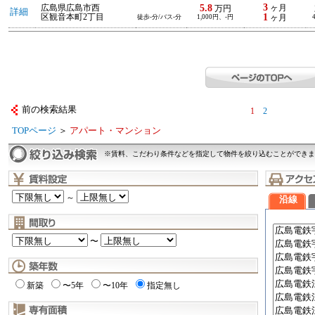
3
5.8
広島県広島市西
ヶ月
万円
詳細
1
区観音本町2丁目
徒歩-分/バス-分
1,000円、-円
ヶ月
前の検索結果
1
2
TOPページ
＞
アパート・マンション
※賃料、こだわり条件などを指定して物件を絞り込むことができま
～
沿線
〜
新築
〜5年
〜10年
指定無し