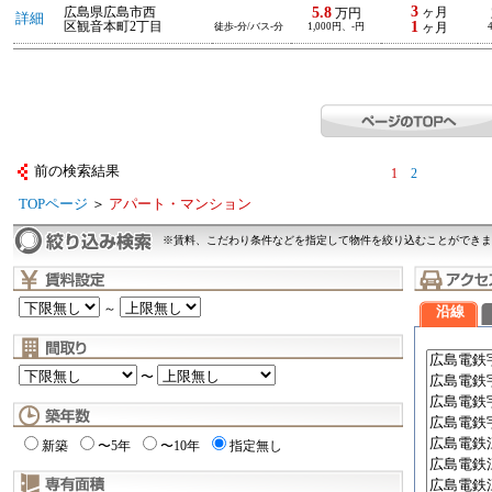
3
5.8
広島県広島市西
ヶ月
万円
詳細
1
区観音本町2丁目
徒歩-分/バス-分
1,000円、-円
ヶ月
前の検索結果
1
2
TOPページ
＞
アパート・マンション
※賃料、こだわり条件などを指定して物件を絞り込むことができま
～
沿線
〜
新築
〜5年
〜10年
指定無し