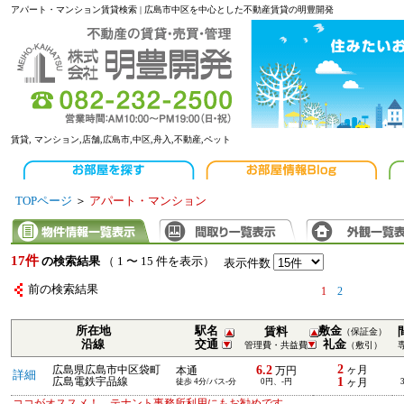
アパート・マンション賃貸検索 | 広島市中区を中心とした不動産賃貸の明豊開発
賃貸, マンション,店舗,広島市,中区,舟入,不動産,ペット
TOPページ
＞
アパート・マンション
17件
の検索結果
（ 1 〜 15 件を表示）
表示件数
前の検索結果
1
2
所在地
駅名
敷金
賃料
（保証金）
沿線
交通
礼金
管理費・共益費
（敷引）
2
6.2
広島県広島市中区袋町
ヶ月
本通
万円
詳細
1
広島電鉄宇品線
徒歩 4分/バス-分
0円、-円
ヶ月
ココがオススメ！ テナント事務所利用にもお勧めです