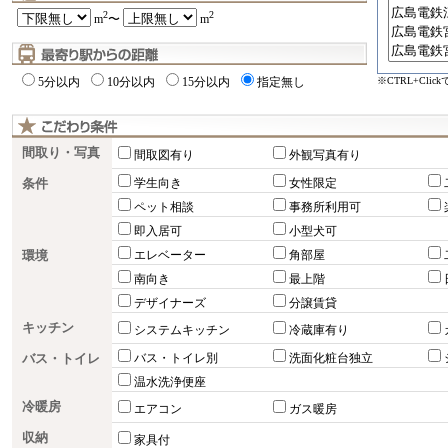
2
2
m
〜
m
※CTRL+Cli
5分以内
10分以内
15分以内
指定無し
間取り・写真
間取図有り
外観写真有り
条件
学生向き
女性限定
ペット相談
事務所利用可
即入居可
小型犬可
環境
エレベーター
角部屋
南向き
最上階
デザイナーズ
分譲賃貸
キッチン
システムキッチン
冷蔵庫有り
バス・トイレ
バス・トイレ別
洗面化粧台独立
温水洗浄便座
冷暖房
エアコン
ガス暖房
収納
家具付