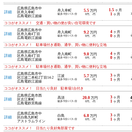
広島県広島市中
1.5
5.5
ヶ月
舟入幸町
万円
詳細
区舟入幸町
1
徒歩 4分/バス-分
ヶ月
0円、-円
広島電鉄江波線
ココがオススメ！ 交通・買い物の便が良い住宅環境です
広島県広島市中
4
9.2
ヶ月
舟入南町
万円
詳細
区舟入南4丁目
0
徒歩 4分/バス-分
ヶ月
0円、-円
広島電鉄江波線
ココがオススメ！ 駐車場付き通勤、通学、買い物に便利な立地
広島県広島市中
4
9.0
ヶ月
舟入南町
万円
詳細
区舟入南4丁目
0
徒歩 4分/バス-分
ヶ月
0円、-円
広島電鉄江波線
ココがオススメ！ 駐車場付き通勤、通学、買い物に便利な立地
広島県広島市中
3
5.7
ヶ月
江波
万円
詳細
区江波二本松2丁目14-2
1
徒歩 9分/バス-分
ヶ月
0円、-円
広島電鉄江波線
ココがオススメ！ 日当たり良好 駐車場1台付き
広島県広島市西
3
20.0
ヶ月
高須
万円
詳細
区古江東町
1
徒歩 9分/バス-分
ヶ月
1
0円、-円
広島電鉄宮島線
広島県広島市中
3
6.8
ヶ月
白島
万円
詳細
区白島九軒町
1
徒歩 6分/バス-分
ヶ月
0円、-円
アストラムライン
ココがオススメ！ 日当たり良好角部屋です