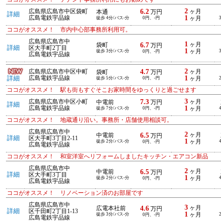
2
6.2
広島県広島市中区袋町
ヶ月
本通
万円
詳細
1
広島電鉄宇品線
徒歩 4分/バス-分
0円、-円
ヶ月
ココがオススメ！ 市内中心部事務所利用可。
広島県広島市中
1
6.7
ヶ月
袋町
万円
詳細
区大手町2丁目
1
徒歩 3分/バス-分
ヶ月
0円、-円
広島電鉄宇品線
2
4.7
広島県広島市中区中町
ヶ月
袋町
万円
1
詳細
広島電鉄宇品線
徒歩 5分/バス-分
0円、-円
ヶ月
ココがオススメ！ 駅も街もすぐそこお家時間をゆっくりと過ごせます
3
7.3
広島県広島市中区小町
ヶ月
中電前
万円
詳細
1
広島電鉄宇品線
徒歩 7分/バス-分
0円、-円
ヶ月
ココがオススメ！ 地蔵通り沿い。事務所・店舗使用相談可。
広島県広島市中
2
6.5
ヶ月
中電前
万円
詳細
区大手町3丁目2-11
1
徒歩 2分/バス-分
ヶ月
0円、-円
広島電鉄宇品線
ココがオススメ！ 和室洋室へリフォームしましたキッチン・エアコン新品
広島県広島市中
2
6.5
ヶ月
中電前
万円
詳細
区大手町3丁目
1
徒歩 2分/バス-分
ヶ月
0円、-円
広島電鉄宇品線
ココがオススメ！ リノベーション済のお部屋です
広島県広島市中
3
4.6
ヶ月
広電本社前
万円
詳細
区千田町2丁目1-13
1
徒歩 3分/バス-分
ヶ月
0円、-円
広島電鉄宇品線