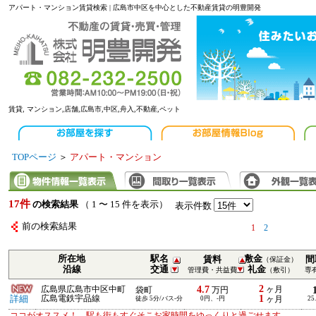
アパート・マンション賃貸検索 | 広島市中区を中心とした不動産賃貸の明豊開発
賃貸, マンション,店舗,広島市,中区,舟入,不動産,ペット
TOPページ
＞
アパート・マンション
17件
の検索結果
（ 1 〜 15 件を表示）
表示件数
前の検索結果
1
2
所在地
駅名
敷金
賃料
間
（保証金）
沿線
交通
礼金
管理費・共益費
（敷引）
専
2
4.7
広島県広島市中区中町
ヶ月
袋町
万円
1
詳細
広島電鉄宇品線
徒歩 5分/バス-分
0円、-円
ヶ月
25
ココがオススメ！ 駅も街もすぐそこお家時間をゆっくりと過ごせます