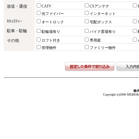
放送・通信
CATV
CSアンテナ
光ファイバー
インターネット
ｾｷｭﾘﾃｨｰ
オートロック
宅配ボックス
駐車・駐輪
駐輪場有り
バイク置場有り
その他
ロフト付き
専用庭
管理物件
ファミリー物件
株
Copyright (c)2008 MEIHOKA