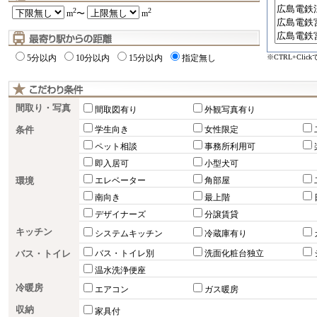
2
2
m
〜
m
※CTRL+Cli
5分以内
10分以内
15分以内
指定無し
間取り・写真
間取図有り
外観写真有り
条件
学生向き
女性限定
ペット相談
事務所利用可
即入居可
小型犬可
環境
エレベーター
角部屋
南向き
最上階
デザイナーズ
分譲賃貸
キッチン
システムキッチン
冷蔵庫有り
バス・トイレ
バス・トイレ別
洗面化粧台独立
温水洗浄便座
冷暖房
エアコン
ガス暖房
収納
家具付