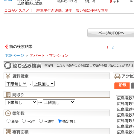
0
徒歩 4分/バス-分
ヶ月
62
0円、-円
広島電鉄江波線
ココがオススメ！ 駐車場付き通勤、通学、買い物に便利な立地
前の検索結果
1
2
TOPページ
＞
アパート・マンション
※賃料、こだわり条件などを指定して物件を絞り込むことができま
～
沿線
〜
新築
〜5年
〜10年
指定無し