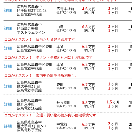
広島県広島市中
3
4.6
ヶ月
広電本社前
万円
詳細
区千田町2丁目1-13
1
徒歩 3分/バス-分
ヶ月
27
0円、-円
広島電鉄宇品線
広島県広島市中
3
6.8
ヶ月
白島
万円
詳細
区白島九軒町
1
徒歩 6分/バス-分
ヶ月
28
0円、-円
アストラムライン
ココがオススメ！ 日当たり良好角部屋です
2
6.2
広島県広島市中区袋町
ヶ月
1
本通
万円
詳細
1
広島電鉄宇品線
徒歩 4分/バス-分
0円、-円
ヶ月
30
ココがオススメ！ テナント事務所利用にもお勧めです
2
6.2
広島県広島市中区袋町
ヶ月
1
本通
万円
詳細
1
広島電鉄宇品線
徒歩 4分/バス-分
0円、-円
ヶ月
30
ココがオススメ！ 市内中心部事務所利用可。
広島県広島市中
1
6.7
ヶ月
袋町
万円
詳細
区大手町2丁目
1
徒歩 3分/バス-分
ヶ月
31
0円、-円
広島電鉄宇品線
広島県広島市中
1.5
5.5
ヶ月
1
舟入幸町
万円
詳細
区舟入幸町
1
徒歩 4分/バス-分
ヶ月
31
0円、-円
広島電鉄江波線
ココがオススメ！ 交通・買い物の便が良い住宅環境です
広島県広島市中
2
6.5
ヶ月
2
中電前
万円
詳細
区大手町3丁目2-11
1
徒歩 2分/バス-分
ヶ月
42
0円、-円
広島電鉄宇品線