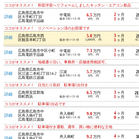
ココがオススメ！ 和室洋室へリフォームしましたキッチン・エアコン新品
広島県広島市中
2
6.5
ヶ月
2
中電前
万円
詳細
区大手町3丁目
1
徒歩 2分/バス-分
ヶ月
42
0円、-円
広島電鉄宇品線
ココがオススメ！ リノベーション済のお部屋です
3
5.8
広島県広島市西
ヶ月
2
万円
詳細
1
区観音本町2丁目
徒歩-分/バス-分
1,000円、-円
ヶ月
42
3
7.3
広島県広島市中区小町
ヶ月
2
中電前
万円
詳細
1
広島電鉄宇品線
徒歩 7分/バス-分
0円、-円
ヶ月
43
ココがオススメ！ 地蔵通り沿い。事務所・店舗使用相談可。
広島県広島市中
3
5.7
ヶ月
2
江波
万円
詳細
区江波二本松2丁目14-2
1
徒歩 9分/バス-分
ヶ月
43
0円、-円
広島電鉄江波線
ココがオススメ！ 日当たり良好 駐車場1台付き
3
6.5
広島県安芸郡海
ヶ月
2
万円
詳細
1
田町西浜
徒歩-分/バス-分
0円、-円
ヶ月
50
ココがオススメ！ 駐車場1台込です
広島県広島市中
4
9.0
ヶ月
3
舟入南町
万円
詳細
区舟入南4丁目
0
徒歩 4分/バス-分
ヶ月
62
0円、-円
広島電鉄江波線
ココがオススメ！ 駐車場付き通勤、通学、買い物に便利な立地
広島県広島市中
4
9.2
ヶ月
3
舟入南町
万円
詳細
区舟入南4丁目