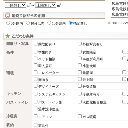
2
2
m
〜
m
※CTRL+Cli
5分以内
10分以内
15分以内
指定無し
間取り・写真
間取図有り
外観写真有り
条件
学生向き
女性限定
ペット相談
事務所利用可
即入居可
小型犬可
環境
エレベーター
角部屋
南向き
最上階
デザイナーズ
分譲賃貸
キッチン
システムキッチン
冷蔵庫有り
バス・トイレ
バス・トイレ別
洗面化粧台独立
温水洗浄便座
冷暖房
エアコン
ガス暖房
収納
家具付