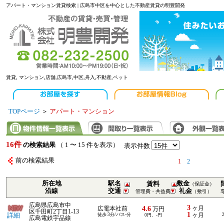
アパート・マンション賃貸検索 | 広島市中区を中心とした不動産賃貸の明豊開発
賃貸, マンション,店舗,広島市,中区,舟入,不動産,ペット
TOPページ
＞
アパート・マンション
16件
の検索結果
（ 1 〜 15 件を表示）
表示件数
前の検索結果
1
2
所在地
駅名
敷金
賃料
（保証金）
沿線
交通
礼金
管理費・共益費
（敷引）
広島県広島市中
3
4.6
ヶ月
広電本社前
万円
区千田町2丁目1-13
1
詳細
徒歩 3分/バス-分
ヶ月
0円、-円
広島電鉄宇品線