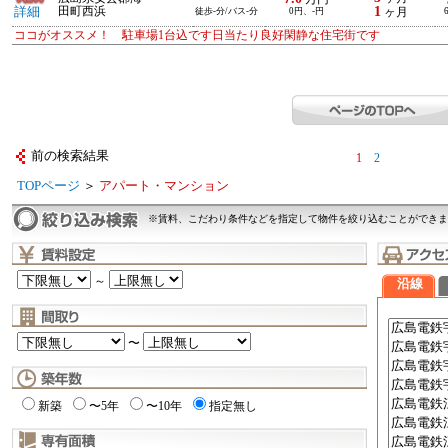
1
詳細
田町西浜
徒歩-分/バス-分
0円、-円
ヶ月
ココがオススメ！ 駐車場1台込です日当たり良好閑静な住宅街です
前の検索結果
1
2
TOPページ
＞
アパート・マンション
※賃料、こだわり条件などを指定して物件を絞り込むことができま
～
沿線
〜
新築
〜5年
〜10年
指定無し