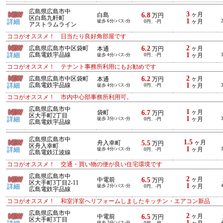
広島県広島市中
3
6.8
ヶ月
白島
万円
区白島九軒町
1
詳細
徒歩 6分/バス-分
ヶ月
0円、-円
アストラムライン
ココがオススメ！ 日当たり良好角部屋です
2
6.2
広島県広島市中区袋町
ヶ月
本通
万円
1
詳細
広島電鉄宇品線
徒歩 4分/バス-分
0円、-円
ヶ月
ココがオススメ！ テナント事務所利用にもお勧めです
2
6.2
広島県広島市中区袋町
ヶ月
本通
万円
1
詳細
広島電鉄宇品線
徒歩 4分/バス-分
0円、-円
ヶ月
ココがオススメ！ 市内中心部事務所利用可。
広島県広島市中
1
6.7
ヶ月
袋町
万円
区大手町2丁目
1
詳細
徒歩 3分/バス-分
ヶ月
0円、-円
広島電鉄宇品線
広島県広島市中
1.5
5.5
ヶ月
舟入幸町
万円
区舟入幸町
1
詳細
徒歩 4分/バス-分
ヶ月
0円、-円
広島電鉄江波線
ココがオススメ！ 交通・買い物の便が良い住宅環境です
広島県広島市中
2
6.5
ヶ月
中電前
万円
区大手町3丁目2-11
1
詳細
徒歩 2分/バス-分
ヶ月
0円、-円
広島電鉄宇品線
ココがオススメ！ 和室洋室へリフォームしましたキッチン・エアコン新品
広島県広島市中
2
6.5
ヶ月
中電前
万円
区大手町3丁目
1
徒歩 2分/バス-分