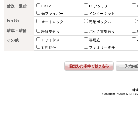
放送・通信
CATV
CSアンテナ
光ファイバー
インターネット
ｾｷｭﾘﾃｨｰ
オートロック
宅配ボックス
駐車・駐輪
駐輪場有り
バイク置場有り
その他
ロフト付き
専用庭
管理物件
ファミリー物件
株
Copyright (c)2008 MEIHOKA