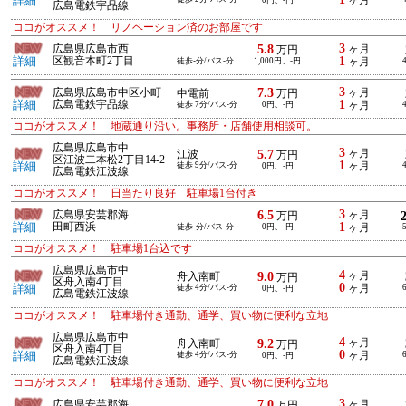
詳細
ヶ月
0円、-円
広島電鉄宇品線
ココがオススメ！ リノベーション済のお部屋です
3
5.8
広島県広島市西
ヶ月
万円
1
詳細
区観音本町2丁目
徒歩-分/バス-分
1,000円、-円
ヶ月
3
7.3
広島県広島市中区小町
ヶ月
中電前
万円
1
詳細
広島電鉄宇品線
徒歩 7分/バス-分
0円、-円
ヶ月
ココがオススメ！ 地蔵通り沿い。事務所・店舗使用相談可。
広島県広島市中
3
5.7
ヶ月
江波
万円
区江波二本松2丁目14-2
1
詳細
徒歩 9分/バス-分
ヶ月
0円、-円
広島電鉄江波線
ココがオススメ！ 日当たり良好 駐車場1台付き
3
6.5
広島県安芸郡海
ヶ月
万円
1
詳細
田町西浜
徒歩-分/バス-分
0円、-円
ヶ月
ココがオススメ！ 駐車場1台込です
広島県広島市中
4
9.0
ヶ月
舟入南町
万円
区舟入南4丁目
0
詳細
徒歩 4分/バス-分
ヶ月
0円、-円
広島電鉄江波線
ココがオススメ！ 駐車場付き通勤、通学、買い物に便利な立地
広島県広島市中
4
9.2
ヶ月
舟入南町
万円
区舟入南4丁目
0
詳細
徒歩 4分/バス-分
ヶ月
0円、-円
広島電鉄江波線
ココがオススメ！ 駐車場付き通勤、通学、買い物に便利な立地
3
7.0
広島県安芸郡海
ヶ月
万円