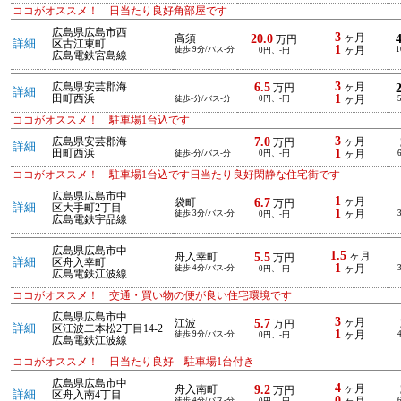
ココがオススメ！ 日当たり良好角部屋です
広島県広島市西
3
20.0
ヶ月
高須
万円
詳細
区古江東町
1
徒歩 9分/バス-分
ヶ月
1
0円、-円
広島電鉄宮島線
3
6.5
広島県安芸郡海
ヶ月
万円
詳細
1
田町西浜
徒歩-分/バス-分
0円、-円
ヶ月
ココがオススメ！ 駐車場1台込です
3
7.0
広島県安芸郡海
ヶ月
万円
詳細
1
田町西浜
徒歩-分/バス-分
0円、-円
ヶ月
ココがオススメ！ 駐車場1台込です日当たり良好閑静な住宅街です
広島県広島市中
1
6.7
ヶ月
袋町
万円
詳細
区大手町2丁目
1
徒歩 3分/バス-分
ヶ月
0円、-円
広島電鉄宇品線
広島県広島市中
1.5
5.5
ヶ月
舟入幸町
万円
詳細
区舟入幸町
1
徒歩 4分/バス-分
ヶ月
0円、-円
広島電鉄江波線
ココがオススメ！ 交通・買い物の便が良い住宅環境です
広島県広島市中
3
5.7
ヶ月
江波
万円
詳細
区江波二本松2丁目14-2
1
徒歩 9分/バス-分
ヶ月
0円、-円
広島電鉄江波線
ココがオススメ！ 日当たり良好 駐車場1台付き
広島県広島市中
4
9.2
ヶ月
舟入南町
万円
詳細
区舟入南4丁目
0
徒歩 4分/バス-分