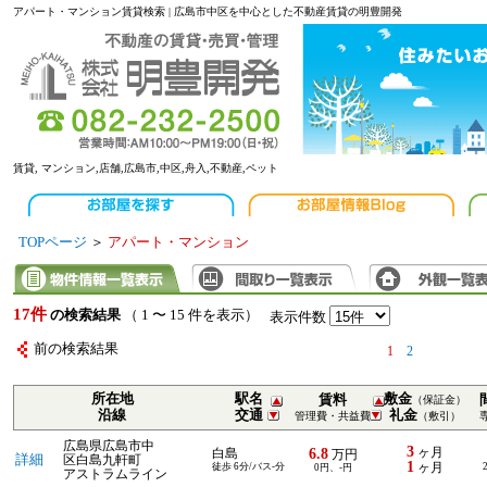
アパート・マンション賃貸検索 | 広島市中区を中心とした不動産賃貸の明豊開発
賃貸, マンション,店舗,広島市,中区,舟入,不動産,ペット
TOPページ
＞
アパート・マンション
17件
の検索結果
（ 1 〜 15 件を表示）
表示件数
前の検索結果
1
2
所在地
駅名
敷金
賃料
（保証金）
沿線
交通
礼金
管理費・共益費
（敷引）
広島県広島市中
3
6.8
ヶ月
白島
万円
詳細
区白島九軒町
1
徒歩 6分/バス-分
ヶ月
0円、-円
アストラムライン