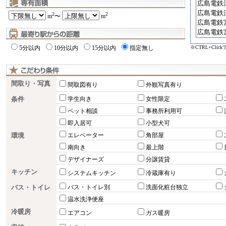
2
2
m
〜
m
※CTRL+Cli
5分以内
10分以内
15分以内
指定無し
間取り・写真
間取図有り
外観写真有り
条件
学生向き
女性限定
ペット相談
事務所利用可
即入居可
小型犬可
環境
エレベーター
角部屋
南向き
最上階
デザイナーズ
分譲賃貸
キッチン
システムキッチン
冷蔵庫有り
バス・トイレ
バス・トイレ別
洗面化粧台独立
温水洗浄便座
冷暖房
エアコン
ガス暖房