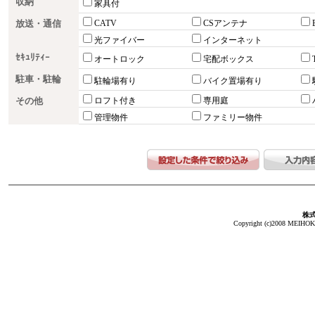
収納
家具付
放送・通信
CATV
CSアンテナ
光ファイバー
インターネット
ｾｷｭﾘﾃｨｰ
オートロック
宅配ボックス
駐車・駐輪
駐輪場有り
バイク置場有り
その他
ロフト付き
専用庭
管理物件
ファミリー物件
株
Copyright (c)2008 MEIHOKA