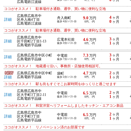
ヶ月
0円、-円
広島電鉄江波線
ココがオススメ！ 駐車場付き通勤、通学、買い物に便利な立地
広島県広島市中
4
9.0
ヶ月
舟入南町
万円
詳細
区舟入南4丁目
0
徒歩 4分/バス-分
ヶ月
0円、-円
広島電鉄江波線
ココがオススメ！ 駐車場付き通勤、通学、買い物に便利な立地
広島県広島市中
3
4.6
ヶ月
広電本社前
万円
詳細
区千田町2丁目1-13
1
徒歩 3分/バス-分
ヶ月
0円、-円
広島電鉄宇品線
3
7.3
広島県広島市中区小町
ヶ月
中電前
万円
詳細
1
広島電鉄宇品線
徒歩 7分/バス-分
0円、-円
ヶ月
ココがオススメ！ 地蔵通り沿い。事務所・店舗使用相談可。
2
4.7
広島県広島市中区中町
ヶ月
袋町
万円
1
詳細
広島電鉄宇品線
徒歩 5分/バス-分
0円、-円
ヶ月
ココがオススメ！ 駅も街もすぐそこお家時間をゆっくりと過ごせます
広島県広島市中
2
6.5
ヶ月
中電前
万円
詳細
区大手町3丁目2-11
1
徒歩 2分/バス-分
ヶ月
0円、-円
広島電鉄宇品線
ココがオススメ！ 和室洋室へリフォームしましたキッチン・エアコン新品
広島県広島市中
2
6.5
ヶ月
中電前
万円
詳細
区大手町3丁目
1
徒歩 2分/バス-分
ヶ月
0円、-円
広島電鉄宇品線
ココがオススメ！ リノベーション済のお部屋です