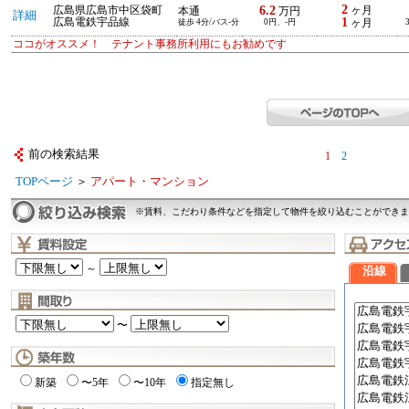
2
6.2
広島県広島市中区袋町
ヶ月
本通
万円
詳細
1
広島電鉄宇品線
徒歩 4分/バス-分
0円、-円
ヶ月
ココがオススメ！ テナント事務所利用にもお勧めです
前の検索結果
1
2
TOPページ
＞
アパート・マンション
※賃料、こだわり条件などを指定して物件を絞り込むことができま
～
沿線
〜
新築
〜5年
〜10年
指定無し