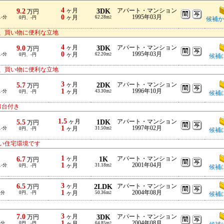
4
9.2
ヶ月
3DK
アパート・マンション
万円
0
1995年03月
ス-分
ヶ月
62.28m
0円、-円
2
候補か
、買い物に便利な立地
4
9.0
ヶ月
3DK
アパート・マンション
万円
0
1995年03月
ス-分
ヶ月
62.20m
0円、-円
2
候補
、買い物に便利な立地
3
5.7
ヶ月
2DK
アパート・マンション
万円
1
1996年10月
ス-分
ヶ月
43.30m
0円、-円
2
候補
1台付き
1.5
5.5
ヶ月
1DK
アパート・マンション
万円
1
1997年02月
ス-分
ヶ月
31.50m
0円、-円
2
候補
い住宅環境です
1
6.7
ヶ月
1K
アパート・マンション
万円
1
2001年04月
ス-分
ヶ月
31.18m
0円、-円
2
候補
3
6.5
ヶ月
2LDK
アパート・マンション
万円
1
2004年08月
-分
0円、-円
ヶ月
50.36m
2
候補
3
7.0
ヶ月
3DK
アパート・マンション
万円
1
2004年08月
-分
0円、-円
ヶ月
64.85m
2