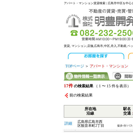
アパート・マンション賃貸検索 | 広島市中区を中
賃貸, マンション,店舗,広島市,中区,舟入,不動産,ペ
TOPページ
＞
アパート・マンション
17件
の検索結果
（ 1 〜 15 件を表示）
前の検索結果
所在地
駅名
沿線
交通
広島県広島市西
詳細
区観音本町2丁目
徒歩-分/バス