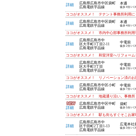
広島県広島市中区袋町
本通
詳細
広島電鉄宇品線
徒歩 4分/バ
ココがオススメ！ テナント事務所利用に
広島県広島市中区袋町
本通
詳細
広島電鉄宇品線
徒歩 4分/バ
ココがオススメ！ 市内中心部事務所利用
広島県広島市中
中電前
詳細
区大手町3丁目2-11
徒歩 2分/バ
広島電鉄宇品線
ココがオススメ！ 和室洋室へリフォーム
広島県広島市中
中電前
詳細
区大手町3丁目
徒歩 2分/バ
広島電鉄宇品線
ココがオススメ！ リノベーション済のお
広島県広島市中区小町
中電前
詳細
広島電鉄宇品線
徒歩 7分/バ
ココがオススメ！ 地蔵通り沿い。事務所
広島県広島市中区中町
袋町
詳細
広島電鉄宇品線
徒歩 5分/バ
ココがオススメ！ 駅も街もすぐそこお家
広島県広島市中
広電本社
詳細
区千田町2丁目1-13
徒歩 3分/バ
広島電鉄宇品線