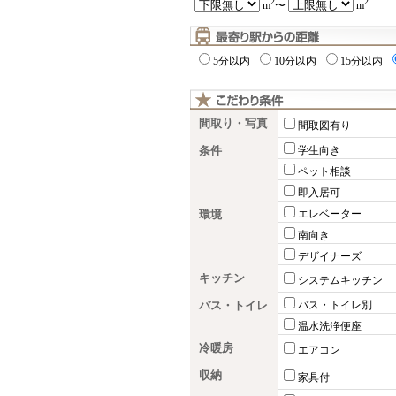
2
2
m
〜
m
5分以内
10分以内
15分以内
間取り・写真
間取図有り
条件
学生向き
ペット相談
即入居可
環境
エレベーター
南向き
デザイナーズ
キッチン
システムキッチン
バス・トイレ
バス・トイレ別
温水洗浄便座
冷暖房
エアコン
収納
家具付