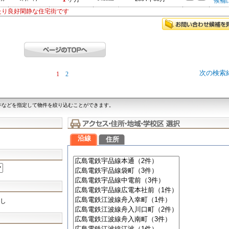
候補
たり良好閑静な住宅街です
次の検索
1
2
件などを指定して物件を絞り込むことができます。
沿線
住所
し