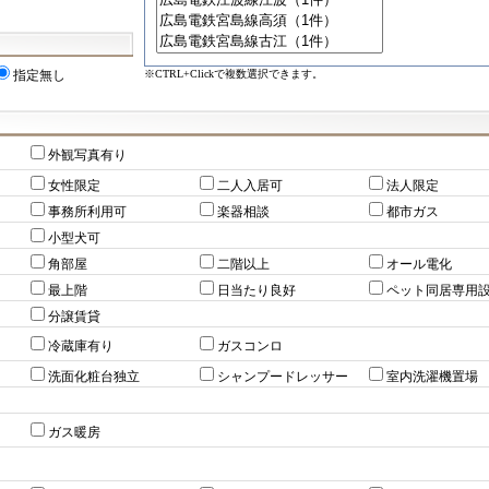
※CTRL+Clickで複数選択できます。
指定無し
外観写真有り
女性限定
二人入居可
法人限定
事務所利用可
楽器相談
都市ガス
小型犬可
角部屋
二階以上
オール電化
最上階
日当たり良好
ペット同居専用
分譲賃貸
冷蔵庫有り
ガスコンロ
洗面化粧台独立
シャンプードレッサー
室内洗濯機置場
ガス暖房