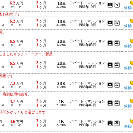
2
6.2
ヶ月
1DK
アパート・マンション
万円
1
1981年10月
ス-分
0円、-円
ヶ月
30.00m
2
候補
もお勧めです
2
6.2
ヶ月
1DK
アパート・マンション
万円
1
1981年10月
ス-分
0円、-円
ヶ月
30.00m
2
候補
可。
2
6.5
ヶ月
2DK
アパート・マンション
万円
1
1984年05月
ス-分
ヶ月
42.10m
0円、-円
2
候補
しましたキッチン・エアコン新品
2
6.5
ヶ月
2DK
アパート・マンション
万円
1
1984年05月
ス-分
ヶ月
42.10m
0円、-円
2
候補
部屋です
3
7.3
ヶ月
2DK
アパート・マンション
万円
1
1986年07月
ス-分
0円、-円
ヶ月
43.00m
2
候補
・店舗使用相談可。
2
4.7
ヶ月
1K
アパート・マンション
万円
1
1986年07月
ス-分
0円、-円
ヶ月
25.00m
2
候補
時間をゆっくりと過ごせます
3
4.6
ヶ月
1K
アパート・マンション
前
万円
1
1990年11月
ス-分
ヶ月
27.40m
0円、-円
2
候補