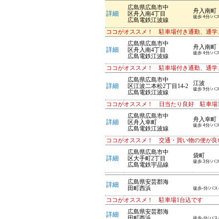
広島県広島市中
舟入南町
詳細
区舟入南4丁目
徒歩 4分/バ
広島電鉄江波線
ココがオススメ！ 駐車場付き通勤、通学
広島県広島市中
舟入南町
詳細
区舟入南4丁目
徒歩 4分/バ
広島電鉄江波線
ココがオススメ！ 駐車場付き通勤、通学
広島県広島市中
江波
詳細
区江波二本松2丁目14-2
徒歩 9分/バ
広島電鉄江波線
ココがオススメ！ 日当たり良好 駐車場
広島県広島市中
舟入幸町
詳細
区舟入幸町
徒歩 4分/バ
広島電鉄江波線
ココがオススメ！ 交通・買い物の便が良
広島県広島市中
袋町
詳細
区大手町2丁目
徒歩 3分/バ
広島電鉄宇品線
広島県安芸郡海
詳細
田町西浜
徒歩-分/バス
ココがオススメ！ 駐車場1台込です
広島県安芸郡海
詳細
田町西浜
徒歩-分/バス