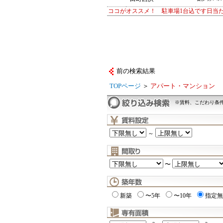
ココがオススメ！ 駐車場1台込です日当
前の検索結果
TOPページ
＞
アパート・マンション
※賃料、こだわり条
～
〜
新築
〜5年
〜10年
指定無