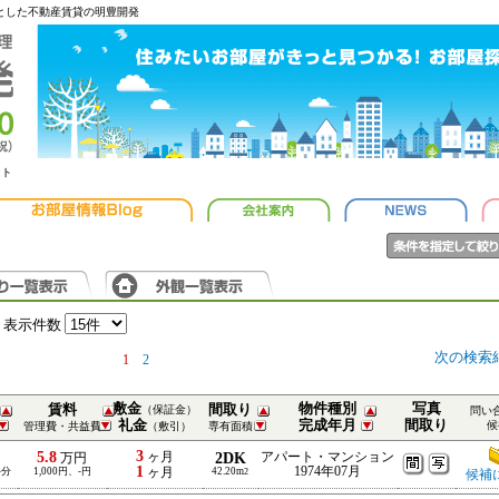
心とした不動産賃貸の明豊開発
ット
表示件数
次の検索
1
2
敷金
物件種別
写真
賃料
間取り
（保証金）
問い
礼金
完成年月
間取り
候
管理費・共益費
（敷引）
専有面積
3
5.8
ヶ月
2DK
アパート・マンション
万円
1
1974年07月
-分
1,000円、-円
ヶ月
42.20m
2
候補