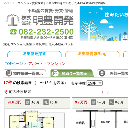
アパート・マンション賃貸検索 | 広島市中区を中心とした不動産賃貸の明豊開発
賃貸, マンション,店舗,広島市,中区,舟入,不動産,ペット
TOPページ
＞
アパート・マンション
17件
の検索結果
（ 1 〜 15 件を表示）
表示件数
前の検索結果
1
2
20.0 万円
敷
3ヶ月
礼
1ヶ月
9.2 万円
敷
4ヶ月
礼
0ヶ月