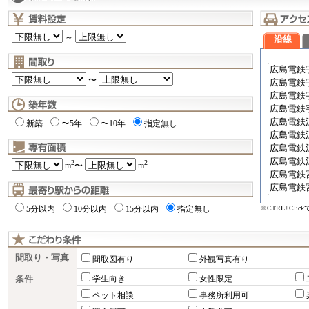
～
沿線
〜
新築
〜5年
〜10年
指定無し
2
2
m
〜
m
※CTRL+Cli
5分以内
10分以内
15分以内
指定無し
間取り・写真
間取図有り
外観写真有り
条件
学生向き
女性限定
ペット相談
事務所利用可