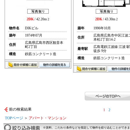
2DK
/ 42.20m
2DK
/ 43.30m
2
2
物件名
DIKビル
築年
1996年10月
築年
1974年07月
広島県広島市中区江波
住所
本松2丁目14-2
広島県広島市西区観音本
住所
町2丁目
広島電鉄江波線 江波 駅
最寄駅
徒歩 9分
構造
鉄筋コンクリート造
構造
鉄筋コンクリート造
前の検索結果
1
2
TOPページ
＞
アパート・マンション
※賃料、こだわり条件などを指定して物件を絞り込むことができま