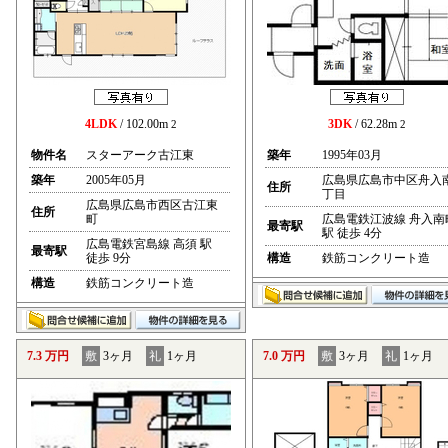
4LDK
/ 102.00m
3DK
/ 62.28m
2
2
物件名
スターアーク古江東
築年
1995年03月
築年
2005年05月
広島県広島市中区舟入
住所
丁目
広島県広島市西区古江東
住所
町
広島電鉄江波線 舟入南
最寄駅
駅 徒歩 4分
広島電鉄宮島線 高須 駅
最寄駅
徒歩 9分
構造
鉄筋コンクリート造
構造
鉄筋コンクリート造
7.3 万円
敷
3ヶ月
礼
1ヶ月
7.0 万円
敷
3ヶ月
礼
1ヶ月