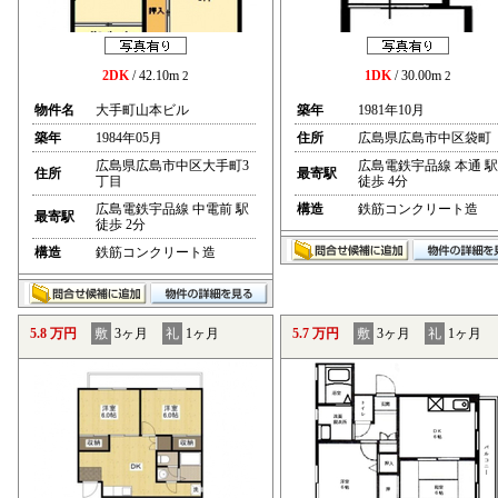
2DK
/ 42.10m
1DK
/ 30.00m
2
2
物件名
大手町山本ビル
築年
1981年10月
築年
1984年05月
住所
広島県広島市中区袋町
広島県広島市中区大手町3
広島電鉄宇品線 本通 駅
住所
最寄駅
丁目
徒歩 4分
広島電鉄宇品線 中電前 駅
構造
鉄筋コンクリート造
最寄駅
徒歩 2分
構造
鉄筋コンクリート造
5.8 万円
敷
3ヶ月
礼
1ヶ月
5.7 万円
敷
3ヶ月
礼
1ヶ月