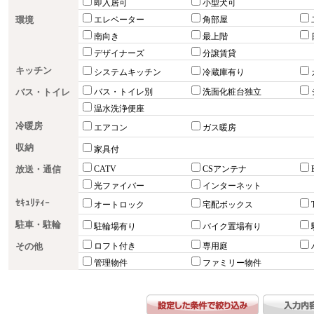
即入居可
小型犬可
環境
エレベーター
角部屋
南向き
最上階
デザイナーズ
分譲賃貸
キッチン
システムキッチン
冷蔵庫有り
バス・トイレ
バス・トイレ別
洗面化粧台独立
温水洗浄便座
冷暖房
エアコン
ガス暖房
収納
家具付
放送・通信
CATV
CSアンテナ
光ファイバー
インターネット
ｾｷｭﾘﾃｨｰ
オートロック
宅配ボックス
駐車・駐輪
駐輪場有り
バイク置場有り
その他
ロフト付き
専用庭
管理物件
ファミリー物件