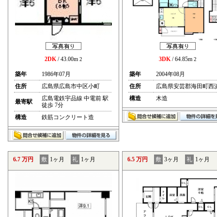
2DK
/ 43.00m
3DK
/ 64.85m
2
2
築年
1986年07月
築年
2004年08月
住所
広島県広島市中区小町
住所
広島県安芸郡海田町西
広島電鉄宇品線 中電前 駅
構造
木造
最寄駅
徒歩 7分
構造
鉄筋コンクリート造
6.7 万円
敷
1ヶ月
礼
1ヶ月
6.5 万円
敷
3ヶ月
礼
1ヶ月