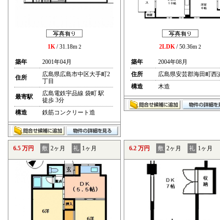
1K
/ 31.18m
2LDK
/ 50.36m
2
2
築年
2001年04月
築年
2004年08月
広島県広島市中区大手町2
住所
広島県安芸郡海田町西
住所
丁目
構造
木造
広島電鉄宇品線 袋町 駅
最寄駅
徒歩 3分
構造
鉄筋コンクリート造
6.5 万円
敷
2ヶ月
礼
1ヶ月
6.2 万円
敷
2ヶ月
礼
1ヶ月