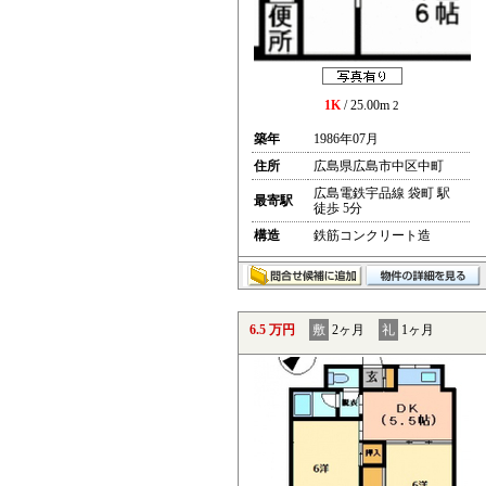
1K
/ 25.00m
2
築年
1986年07月
住所
広島県広島市中区中町
広島電鉄宇品線 袋町 駅
最寄駅
徒歩 5分
構造
鉄筋コンクリート造
6.5 万円
敷
2ヶ月
礼
1ヶ月