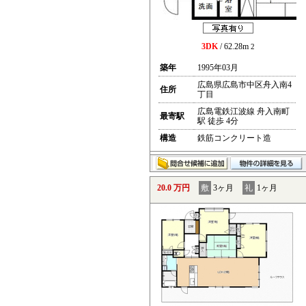
3DK
/ 62.28m
2
築年
1995年03月
広島県広島市中区舟入南4
住所
丁目
広島電鉄江波線 舟入南町
最寄駅
駅 徒歩 4分
構造
鉄筋コンクリート造
20.0 万円
敷
3ヶ月
礼
1ヶ月