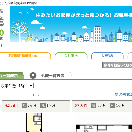
心とした不動産賃貸の明豊開発
ット
表示件数
次の検索
1
2
6.2 万円
敷
2ヶ月
礼
1ヶ月
6.7 万円
敷
1ヶ月
礼
1ヶ月