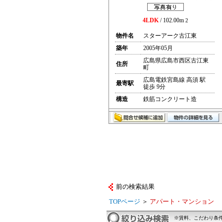
4LDK
/ 102.00m
2
物件名
スターアーク古江東
築年
2005年05月
広島県広島市西区古江東
住所
町
広島電鉄宮島線 高須 駅
最寄駅
徒歩 9分
構造
鉄筋コンクリート造
前の検索結果
TOPページ
＞
アパート・マンション
※賃料、こだわり条