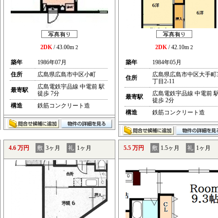
2DK
/ 43.00m
2DK
/ 42.10m
2
2
築年
1986年07月
築年
1984年05月
住所
広島県広島市中区小町
広島県広島市中区大手町
住所
丁目2-11
広島電鉄宇品線 中電前 駅
最寄駅
徒歩 7分
広島電鉄宇品線 中電前 
最寄駅
徒歩 2分
構造
鉄筋コンクリート造
構造
鉄筋コンクリート造
4.6 万円
敷
3ヶ月
礼
1ヶ月
5.5 万円
敷
1.5ヶ月
礼
1ヶ月