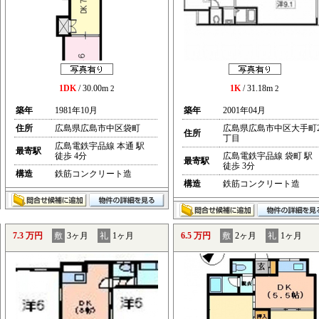
1DK
/ 30.00m
1K
/ 31.18m
2
2
築年
1981年10月
築年
2001年04月
住所
広島県広島市中区袋町
広島県広島市中区大手町
住所
丁目
広島電鉄宇品線 本通 駅
最寄駅
徒歩 4分
広島電鉄宇品線 袋町 駅
最寄駅
徒歩 3分
構造
鉄筋コンクリート造
構造
鉄筋コンクリート造
7.3 万円
敷
3ヶ月
礼
1ヶ月
6.5 万円
敷
2ヶ月
礼
1ヶ月