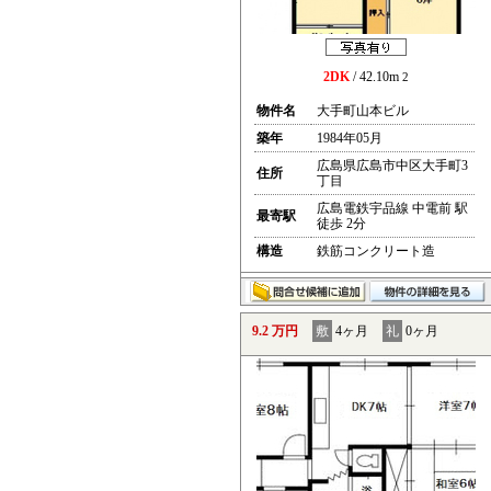
2DK
/ 42.10m
2
物件名
大手町山本ビル
築年
1984年05月
広島県広島市中区大手町3
住所
丁目
広島電鉄宇品線 中電前 駅
最寄駅
徒歩 2分
構造
鉄筋コンクリート造
9.2 万円
敷
4ヶ月
礼
0ヶ月