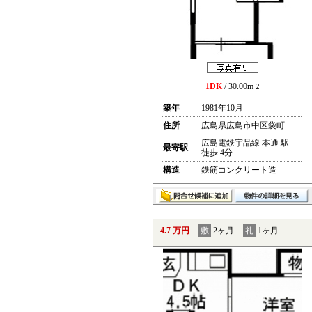
1DK
/ 30.00m
2
築年
1981年10月
住所
広島県広島市中区袋町
広島電鉄宇品線 本通 駅
最寄駅
徒歩 4分
構造
鉄筋コンクリート造
4.7 万円
敷
2ヶ月
礼
1ヶ月