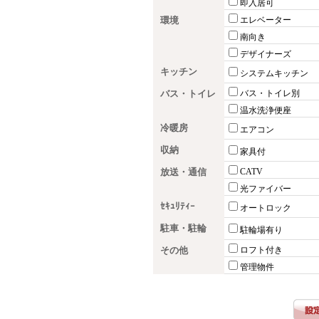
即入居可
環境
エレベーター
南向き
デザイナーズ
キッチン
システムキッチン
バス・トイレ
バス・トイレ別
温水洗浄便座
冷暖房
エアコン
収納
家具付
放送・通信
CATV
光ファイバー
ｾｷｭﾘﾃｨｰ
オートロック
駐車・駐輪
駐輪場有り
その他
ロフト付き
管理物件