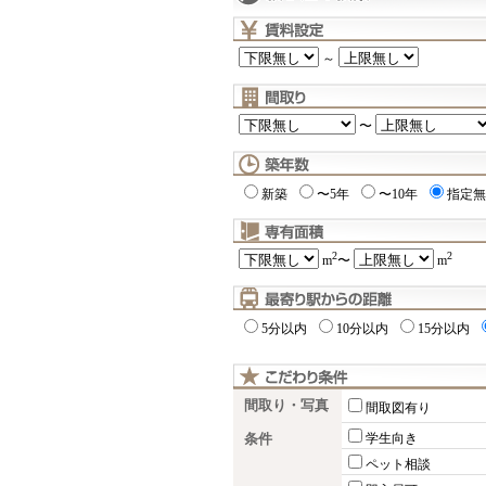
～
〜
新築
〜5年
〜10年
指定無
2
2
m
〜
m
5分以内
10分以内
15分以内
間取り・写真
間取図有り
条件
学生向き
ペット相談