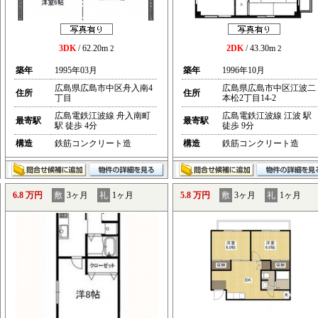
3DK
/ 62.20m
2DK
/ 43.30m
2
2
築年
1995年03月
築年
1996年10月
広島県広島市中区舟入南4
広島県広島市中区江波二
住所
住所
丁目
本松2丁目14-2
広島電鉄江波線 舟入南町
広島電鉄江波線 江波 駅
最寄駅
最寄駅
駅 徒歩 4分
徒歩 9分
構造
鉄筋コンクリート造
構造
鉄筋コンクリート造
6.8 万円
敷
3ヶ月
礼
1ヶ月
5.8 万円
敷
3ヶ月
礼
1ヶ月