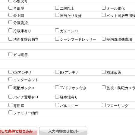
小型犬可
角部屋
二階以上
オール電化
最上階
日当たり良好
ペット同居専用
分譲賃貸
冷蔵庫有り
ガスコンロ
洗面化粧台独立
シャンプードレッサー
室内洗濯機置場
ガス暖房
CSアンテナ
BSアンテナ
有線放送
インターネット
宅配ボックス
TVドアホン付き
監視・防犯カメ
バイク置場有り
駐車場有り
専用庭
バルコニー
フローリング
ファミリー物件