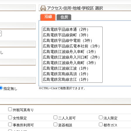
沿線
住所
し
※CTRL+Clickで複数選択できます。
指定無し
外観写真有り
女性限定
二人入居可
法人限定
事務所利用可
楽器相談
都市ガス