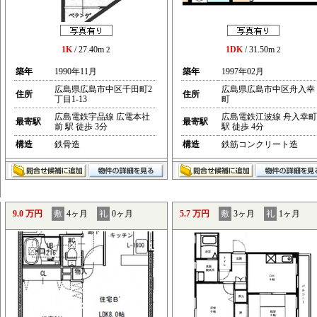
1K
/ 27.40m
1DK
/ 31.50m
2
2
築年
1990年11月
築年
1997年02月
広島県広島市中区千田町2
広島県広島市中区舟入幸
住所
住所
丁目1-13
町
広島電鉄宇品線 広電本社
広島電鉄江波線 舟入幸町
最寄駅
最寄駅
前 駅 徒歩 3分
駅 徒歩 4分
構造
鉄骨造
構造
鉄筋コンクリート造
9.0 万円
敷
4ヶ月
礼
0ヶ月
5.7 万円
敷
3ヶ月
礼
1ヶ月