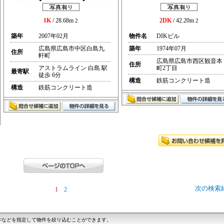
1K
/ 28.68m
2DK
/ 42.20m
2
2
築年
2007年02月
物件名
DIKビル
広島県広島市中区白島九
築年
1974年07月
住所
軒町
広島県広島市西区観音本
住所
アストラムライン 白島 駅
町2丁目
最寄駅
徒歩 6分
構造
鉄筋コンクリート造
構造
鉄筋コンクリート造
次の検索
1
2
件などを指定して物件を絞り込むことができます。