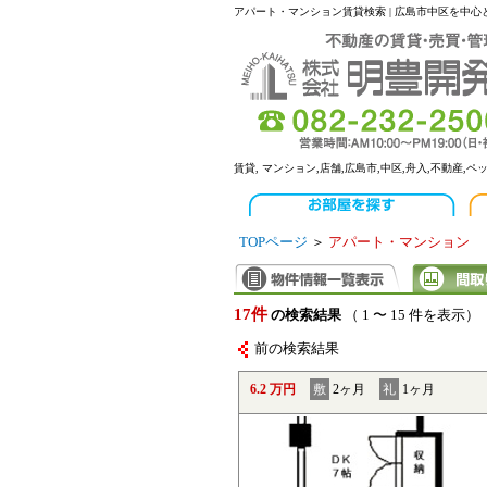
アパート・マンション賃貸検索 | 広島市中区を中
賃貸, マンション,店舗,広島市,中区,舟入,不動産,ペ
TOPページ
＞
アパート・マンション
17件
の検索結果
（ 1 〜 15 件を表示）
前の検索結果
6.2 万円
敷
2ヶ月
礼
1ヶ月