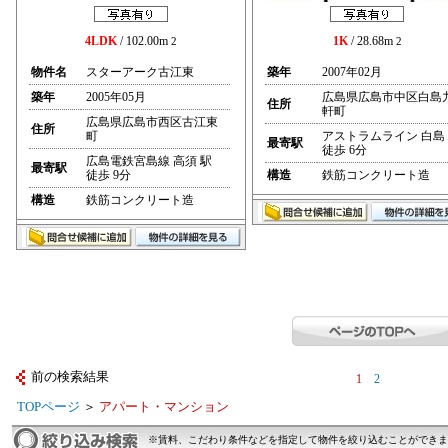
4LDK
/ 102.00m
1K
/ 28.68m
2
2
物件名
スターアーク古江東
築年
2007年02月
築年
2005年05月
広島県広島市中区白島
住所
軒町
広島県広島市西区古江東
住所
町
アストラムライン 白島
最寄駅
徒歩 6分
広島電鉄宮島線 高須 駅
最寄駅
徒歩 9分
構造
鉄筋コンクリート造
構造
鉄筋コンクリート造
前の検索結果
1
2
TOPページ
＞
アパート・マンション
※賃料、こだわり条件などを指定して物件を絞り込むことができま