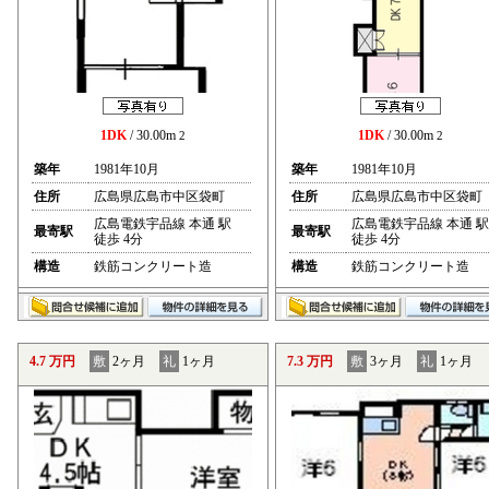
1DK
/ 30.00m
1DK
/ 30.00m
2
2
築年
1981年10月
築年
1981年10月
住所
広島県広島市中区袋町
住所
広島県広島市中区袋町
広島電鉄宇品線 本通 駅
広島電鉄宇品線 本通 駅
最寄駅
最寄駅
徒歩 4分
徒歩 4分
構造
鉄筋コンクリート造
構造
鉄筋コンクリート造
4.7 万円
敷
2ヶ月
礼
1ヶ月
7.3 万円
敷
3ヶ月
礼
1ヶ月