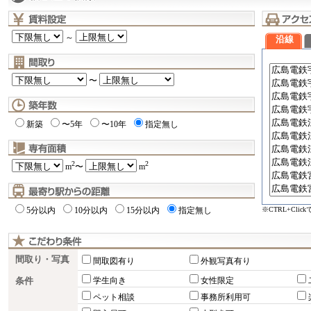
～
沿線
〜
新築
〜5年
〜10年
指定無し
2
2
m
〜
m
※CTRL+Cli
5分以内
10分以内
15分以内
指定無し
間取り・写真
間取図有り
外観写真有り
条件
学生向き
女性限定
ペット相談
事務所利用可