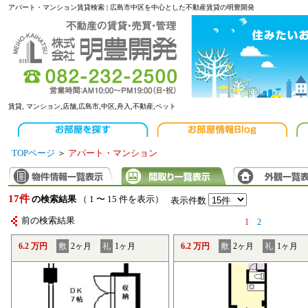
アパート・マンション賃貸検索 | 広島市中区を中心とした不動産賃貸の明豊開発
賃貸, マンション,店舗,広島市,中区,舟入,不動産,ペット
TOPページ
＞
アパート・マンション
17件
の検索結果
（ 1 〜 15 件を表示）
表示件数
前の検索結果
1
2
6.2 万円
敷
2ヶ月
礼
1ヶ月
6.2 万円
敷
2ヶ月
礼
1ヶ月