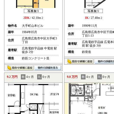
2DK
/ 42.10m
1K
/ 27.40m
2
2
物件名
大手町山本ビル
築年
1990年11月
築年
1984年05月
広島県広島市中区千田
住所
丁目1-13
広島県広島市中区大手町3
住所
丁目
広島電鉄宇品線 広電本
最寄駅
前 駅 徒歩 3分
広島電鉄宇品線 中電前 駅
最寄駅
徒歩 2分
構造
鉄骨造
構造
鉄筋コンクリート造
9.2 万円
敷
4ヶ月
礼
0ヶ月
9.0 万円
敷
4ヶ月
礼
0ヶ月