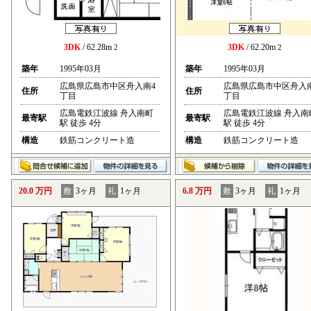
3DK
/ 62.28m
3DK
/ 62.20m
2
2
築年
1995年03月
築年
1995年03月
広島県広島市中区舟入南4
広島県広島市中区舟入
住所
住所
丁目
丁目
広島電鉄江波線 舟入南町
広島電鉄江波線 舟入南
最寄駅
最寄駅
駅 徒歩 4分
駅 徒歩 4分
構造
鉄筋コンクリート造
構造
鉄筋コンクリート造
20.0 万円
敷
3ヶ月
礼
1ヶ月
6.8 万円
敷
3ヶ月
礼
1ヶ月