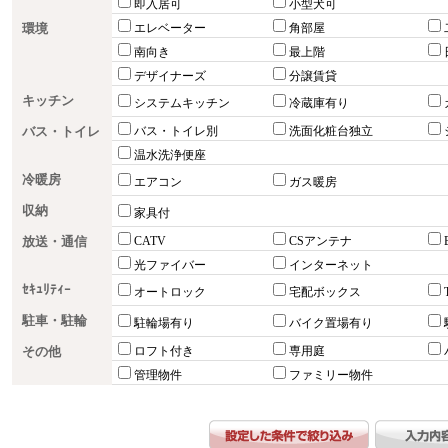
即入居可
小型犬可
環境
エレベーター
角部屋
南向き
最上階
デザイナーズ
分譲賃貸
キッチン
システムキッチン
冷蔵庫有り
バス・トイレ
バス・トイレ別
洗面化粧台独立
温水洗浄便座
冷暖房
エアコン
ガス暖房
収納
家具付
放送・通信
CATV
CSアンテナ
光ファイバー
インターネット
ｾｷｭﾘﾃｨｰ
オートロック
宅配ボックス
駐車・駐輪
駐輪場有り
バイク置場有り
その他
ロフト付き
専用庭
管理物件
ファミリー物件