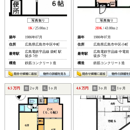
1K
/ 25.00m
2DK
/ 43.00m
2
2
築年
1986年07月
築年
1986年07月
住所
広島県広島市中区中町
住所
広島県広島市中区小町
広島電鉄宇品線 袋町 駅
広島電鉄宇品線 中電前
最寄駅
最寄駅
徒歩 5分
徒歩 7分
構造
鉄筋コンクリート造
構造
鉄筋コンクリート造
6.5 万円
敷
2ヶ月
礼
1ヶ月
4.6 万円
敷
3ヶ月
礼
1ヶ月