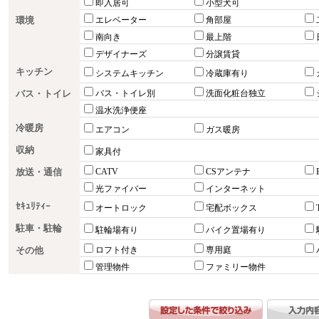
即入居可
小型犬可
環境
エレベーター
角部屋
南向き
最上階
デザイナーズ
分譲賃貸
キッチン
システムキッチン
冷蔵庫有り
バス・トイレ
バス・トイレ別
洗面化粧台独立
温水洗浄便座
冷暖房
エアコン
ガス暖房
収納
家具付
放送・通信
CATV
CSアンテナ
光ファイバー
インターネット
ｾｷｭﾘﾃｨｰ
オートロック
宅配ボックス
駐車・駐輪
駐輪場有り
バイク置場有り
その他
ロフト付き
専用庭
管理物件
ファミリー物件