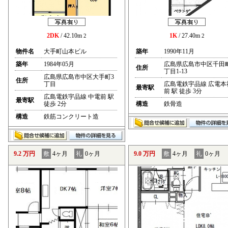
2DK
/ 42.10m
1K
/ 27.40m
2
2
物件名
大手町山本ビル
築年
1990年11月
築年
1984年05月
広島県広島市中区千田
住所
丁目1-13
広島県広島市中区大手町3
住所
丁目
広島電鉄宇品線 広電本
最寄駅
前 駅 徒歩 3分
広島電鉄宇品線 中電前 駅
最寄駅
徒歩 2分
構造
鉄骨造
構造
鉄筋コンクリート造
9.2 万円
敷
4ヶ月
礼
0ヶ月
9.0 万円
敷
4ヶ月
礼
0ヶ月