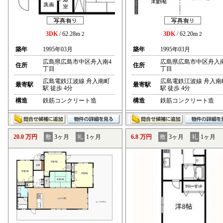
3DK
/ 62.28m
3DK
/ 62.20m
2
2
築年
1995年03月
築年
1995年03月
広島県広島市中区舟入南4
広島県広島市中区舟入
住所
住所
丁目
丁目
広島電鉄江波線 舟入南町
広島電鉄江波線 舟入南
最寄駅
最寄駅
駅 徒歩 4分
駅 徒歩 4分
構造
鉄筋コンクリート造
構造
鉄筋コンクリート造
20.0 万円
敷
3ヶ月
礼
1ヶ月
6.8 万円
敷
3ヶ月
礼
1ヶ月