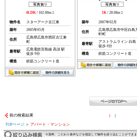
4LDK
/ 102.00m
1K
/ 28.68m
2
2
物件名
スターアーク古江東
築年
2007年02月
築年
2005年05月
広島県広島市中区白島
住所
軒町
広島県広島市西区古江東
住所
町
アストラムライン 白島
最寄駅
徒歩 6分
広島電鉄宮島線 高須 駅
最寄駅
徒歩 9分
構造
鉄筋コンクリート造
構造
鉄筋コンクリート造
前の検索結果
1
2
TOPページ
＞
アパート・マンション
※賃料、こだわり条件などを指定して物件を絞り込むことができま