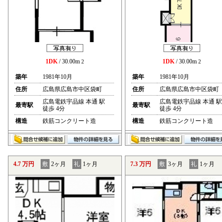
1DK
/ 30.00m
1DK
/ 30.00m
2
2
築年
1981年10月
築年
1981年10月
住所
広島県広島市中区袋町
住所
広島県広島市中区袋町
広島電鉄宇品線 本通 駅
広島電鉄宇品線 本通 駅
最寄駅
最寄駅
徒歩 4分
徒歩 4分
構造
鉄筋コンクリート造
構造
鉄筋コンクリート造
4.7 万円
敷
2ヶ月
礼
1ヶ月
7.3 万円
敷
3ヶ月
礼
1ヶ月