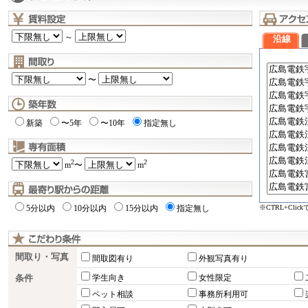
～
沿線
〜
新築
〜5年
〜10年
指定無し
2
2
m
〜
m
※CTRL+Cli
5分以内
10分以内
15分以内
指定無し
間取り・写真
間取図有り
外観写真有り
条件
学生向き
女性限定
ペット相談
事務所利用可