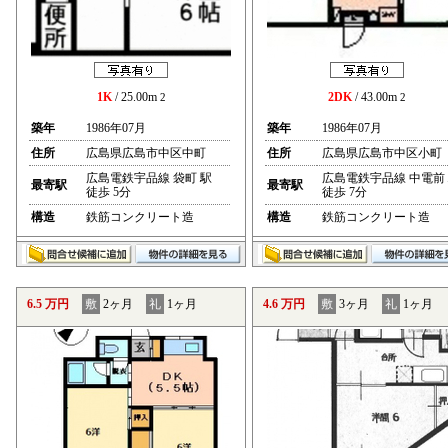
1K
/ 25.00m
2DK
/ 43.00m
2
2
築年
1986年07月
築年
1986年07月
住所
広島県広島市中区中町
住所
広島県広島市中区小町
広島電鉄宇品線 袋町 駅
広島電鉄宇品線 中電前
最寄駅
最寄駅
徒歩 5分
徒歩 7分
構造
鉄筋コンクリート造
構造
鉄筋コンクリート造
6.5 万円
敷
2ヶ月
礼
1ヶ月
4.6 万円
敷
3ヶ月
礼
1ヶ月