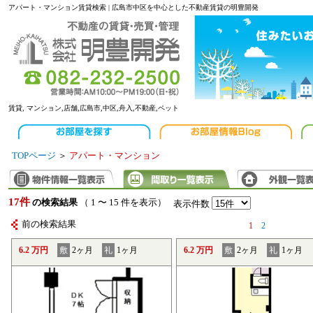
アパート・マンション賃貸検索 | 広島市中区を中心とした不動産賃貸の明豊開発
賃貸, マンション,店舗,広島市,中区,舟入,不動産,ペット
TOPページ
＞
アパート・マンション
17件
の検索結果
（ 1 〜 15 件を表示）
表示件数
前の検索結果
1
2
6.2 万円
敷
2ヶ月
礼
1ヶ月
6.2 万円
敷
2ヶ月
礼
1ヶ月