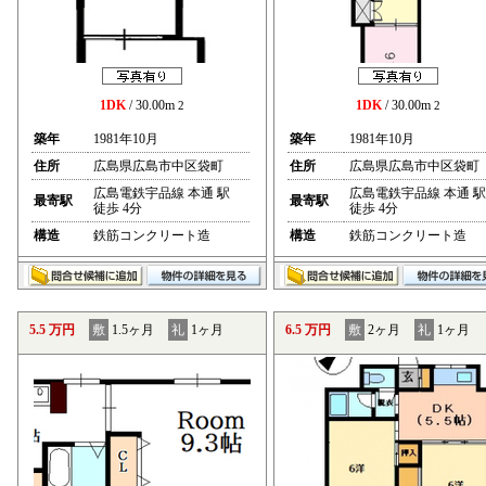
1DK
/ 30.00m
1DK
/ 30.00m
2
2
築年
1981年10月
築年
1981年10月
住所
広島県広島市中区袋町
住所
広島県広島市中区袋町
広島電鉄宇品線 本通 駅
広島電鉄宇品線 本通 駅
最寄駅
最寄駅
徒歩 4分
徒歩 4分
構造
鉄筋コンクリート造
構造
鉄筋コンクリート造
5.5 万円
敷
1.5ヶ月
礼
1ヶ月
6.5 万円
敷
2ヶ月
礼
1ヶ月