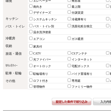
環境
エレベーター
角部屋
南向き
最上階
デザイナーズ
分譲賃貸
キッチン
システムキッチン
冷蔵庫有り
バス・トイレ
バス・トイレ別
洗面化粧台独立
温水洗浄便座
冷暖房
エアコン
ガス暖房
収納
家具付
放送・通信
CATV
CSアンテナ
光ファイバー
インターネット
ｾｷｭﾘﾃｨｰ
オートロック
宅配ボックス
駐車・駐輪
駐輪場有り
バイク置場有り
その他
ロフト付き
専用庭
管理物件
ファミリー物件