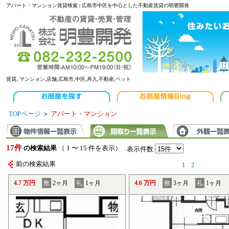
アパート・マンション賃貸検索 | 広島市中区を中心とした不動産賃貸の明豊開発
賃貸, マンション,店舗,広島市,中区,舟入,不動産,ペット
TOPページ
＞
アパート・マンション
17件
の検索結果
（ 1 〜 15 件を表示）
表示件数
前の検索結果
1
2
4.7 万円
敷
2ヶ月
礼
1ヶ月
4.6 万円
敷
3ヶ月
礼
1ヶ月