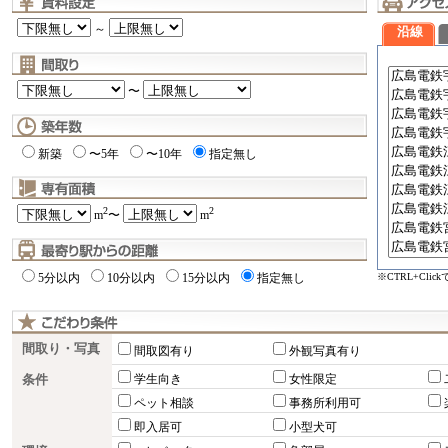
～
沿線
〜
新築
〜5年
〜10年
指定無し
2
2
m
〜
m
※CTRL+Cli
5分以内
10分以内
15分以内
指定無し
間取り・写真
間取図有り
外観写真有り
条件
学生向き
女性限定
ペット相談
事務所利用可
即入居可
小型犬可