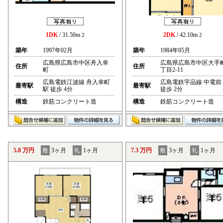
1DK
/ 31.50m
2DK
/ 42.10m
2
2
築年
1997年02月
築年
1984年05月
広島県広島市中区舟入幸
広島県広島市中区大手
住所
住所
町
丁目2-11
広島電鉄江波線 舟入幸町
広島電鉄宇品線 中電前
最寄駅
最寄駅
駅 徒歩 4分
徒歩 2分
構造
鉄筋コンクリート造
構造
鉄筋コンクリート造
5.8 万円
敷
3ヶ月
礼
1ヶ月
7.3 万円
敷
3ヶ月
礼
1ヶ月