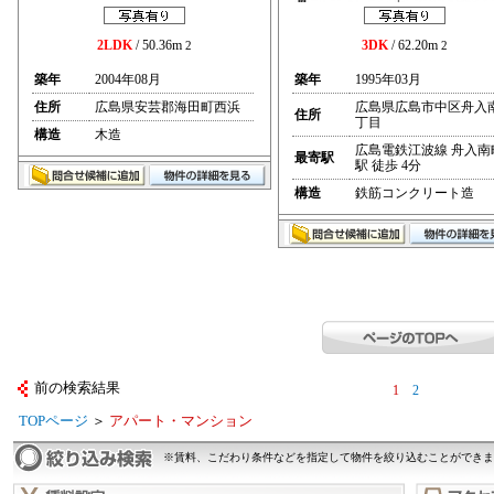
2LDK
/ 50.36m
3DK
/ 62.20m
2
2
築年
2004年08月
築年
1995年03月
住所
広島県安芸郡海田町西浜
広島県広島市中区舟入
住所
丁目
構造
木造
広島電鉄江波線 舟入南
最寄駅
駅 徒歩 4分
構造
鉄筋コンクリート造
前の検索結果
1
2
TOPページ
＞
アパート・マンション
※賃料、こだわり条件などを指定して物件を絞り込むことができま