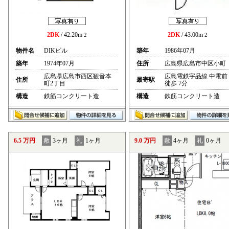
2DK
/ 42.20m
2DK
/ 43.00m
2
2
物件名
DIKビル
築年
1986年07月
築年
1974年07月
住所
広島県広島市中区小町
広島県広島市西区観音本
広島電鉄宇品線 中電前
住所
最寄駅
町2丁目
徒歩 7分
構造
鉄筋コンクリート造
構造
鉄筋コンクリート造
6.5 万円
敷
3ヶ月
礼
1ヶ月
9.0 万円
敷
4ヶ月
礼
0ヶ月