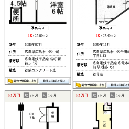
1K
/ 25.00m
1K
/ 27.40m
2
2
築年
1986年07月
築年
1990年11月
住所
広島県広島市中区中町
広島県広島市中区千田
住所
丁目1-13
広島電鉄宇品線 袋町 駅
最寄駅
徒歩 5分
広島電鉄宇品線 広電本
最寄駅
前 駅 徒歩 3分
構造
鉄筋コンクリート造
構造
鉄骨造
6.2 万円
敷
2ヶ月
礼
1ヶ月
6.2 万円
敷
2ヶ月
礼
1ヶ月