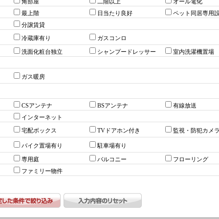
角部屋
二階以上
オール電化
最上階
日当たり良好
ペット同居専用
分譲賃貸
冷蔵庫有り
ガスコンロ
洗面化粧台独立
シャンプードレッサー
室内洗濯機置場
ガス暖房
CSアンテナ
BSアンテナ
有線放送
インターネット
宅配ボックス
TVドアホン付き
監視・防犯カメ
バイク置場有り
駐車場有り
専用庭
バルコニー
フローリング
ファミリー物件