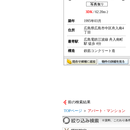
3DK
/ 62.20m
2
築年
1995年03月
広島県広島市中区舟入南4
住所
丁目
広島電鉄江波線 舟入南町
最寄駅
駅 徒歩 4分
構造
鉄筋コンクリート造
前の検索結果
TOPページ
＞
アパート・マンション
※賃料、こだわり条