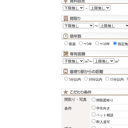
～
〜
新築
〜5年
〜10年
指定無
2
2
m
〜
m
5分以内
10分以内
15分以内
間取り・写真
間取図有り
条件
学生向き
ペット相談
即入居可