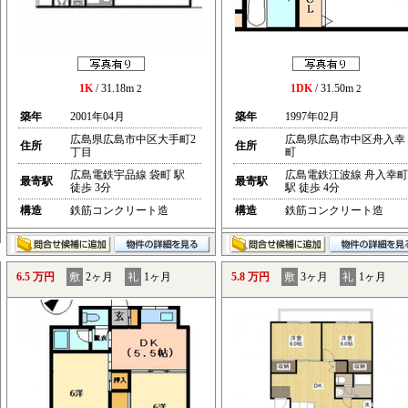
1K
/ 31.18m
1DK
/ 31.50m
2
2
築年
2001年04月
築年
1997年02月
広島県広島市中区大手町2
広島県広島市中区舟入幸
住所
住所
丁目
町
広島電鉄宇品線 袋町 駅
広島電鉄江波線 舟入幸町
最寄駅
最寄駅
徒歩 3分
駅 徒歩 4分
構造
鉄筋コンクリート造
構造
鉄筋コンクリート造
6.5 万円
敷
2ヶ月
礼
1ヶ月
5.8 万円
敷
3ヶ月
礼
1ヶ月