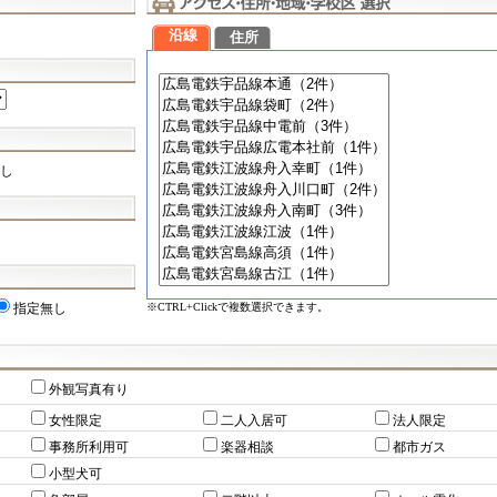
沿線
住所
し
※CTRL+Clickで複数選択できます。
指定無し
外観写真有り
女性限定
二人入居可
法人限定
事務所利用可
楽器相談
都市ガス
小型犬可