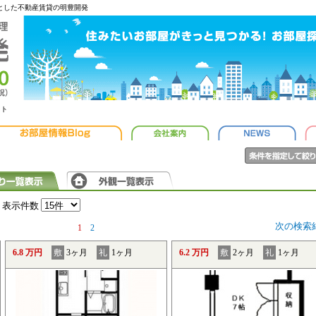
心とした不動産賃貸の明豊開発
ット
表示件数
次の検索
1
2
6.8 万円
敷
3ヶ月
礼
1ヶ月
6.2 万円
敷
2ヶ月
礼
1ヶ月