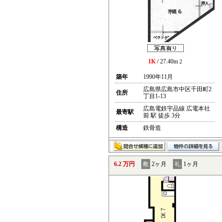
1K
/ 27.40m
2
築年
1990年11月
広島県広島市中区千田町2
住所
丁目1-13
広島電鉄宇品線 広電本社
最寄駅
前 駅 徒歩 3分
構造
鉄骨造
6.2 万円
敷
2ヶ月
礼
1ヶ月