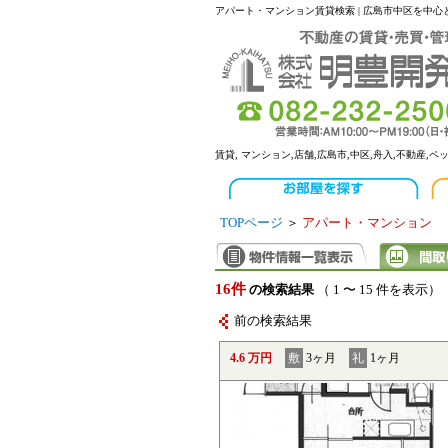
アパート・マンション賃貸検索 | 広島市中区を中
賃貸, マンション,店舗,広島市,中区,舟入,不動産,ペ
TOPページ
＞
アパート・マンション
16件
の検索結果
（ 1 〜 15 件を表示）
前の検索結果
4.6 万円
敷
3ヶ月
礼
1ヶ月