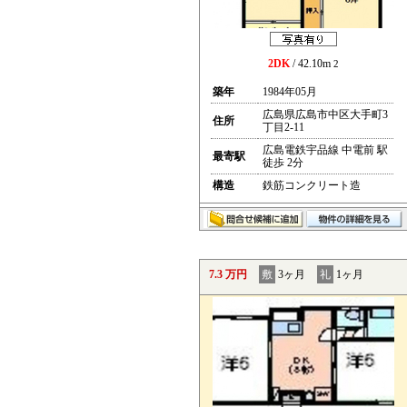
2DK
/ 42.10m
2
築年
1984年05月
広島県広島市中区大手町3
住所
丁目2-11
広島電鉄宇品線 中電前 駅
最寄駅
徒歩 2分
構造
鉄筋コンクリート造
7.3 万円
敷
3ヶ月
礼
1ヶ月