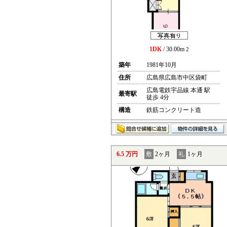
1DK
/ 30.00m
2
築年
1981年10月
住所
広島県広島市中区袋町
広島電鉄宇品線 本通 駅
最寄駅
徒歩 4分
構造
鉄筋コンクリート造
6.5 万円
敷
2ヶ月
礼
1ヶ月