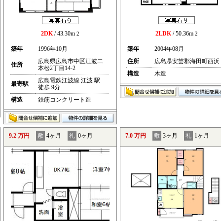
2DK
/ 43.30m
2LDK
/ 50.36m
2
2
築年
1996年10月
築年
2004年08月
広島県広島市中区江波二
住所
広島県安芸郡海田町西浜
住所
本松2丁目14-2
構造
木造
広島電鉄江波線 江波 駅
最寄駅
徒歩 9分
構造
鉄筋コンクリート造
9.2 万円
敷
4ヶ月
礼
0ヶ月
7.0 万円
敷
3ヶ月
礼
1ヶ月