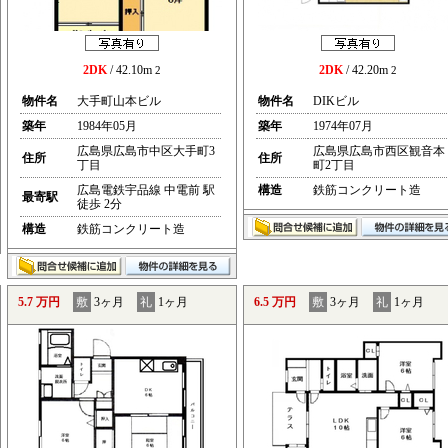
2DK
/ 42.10m
2DK
/ 42.20m
2
2
物件名
大手町山本ビル
物件名
DIKビル
築年
1984年05月
築年
1974年07月
広島県広島市中区大手町3
広島県広島市西区観音本
住所
住所
丁目
町2丁目
広島電鉄宇品線 中電前 駅
構造
鉄筋コンクリート造
最寄駅
徒歩 2分
構造
鉄筋コンクリート造
5.7 万円
敷
3ヶ月
礼
1ヶ月
6.5 万円
敷
3ヶ月
礼
1ヶ月