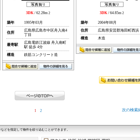
3DK
/ 62.28m
3DK
/ 64.85m
2
2
築年
1995年03月
築年
2004年08月
広島県広島市中区舟入南4
住所
広島県安芸郡海田町西浜
住所
丁目
構造
木造
広島電鉄江波線 舟入南町
最寄駅
駅 徒歩 4分
構造
鉄筋コンクリート造
次の検索
1
2
件などを指定して物件を絞り込むことができます。