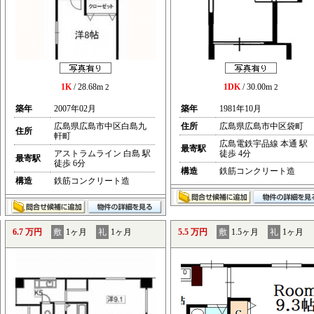
1K
/ 28.68m
1DK
/ 30.00m
2
2
築年
2007年02月
築年
1981年10月
広島県広島市中区白島九
住所
広島県広島市中区袋町
住所
軒町
広島電鉄宇品線 本通 駅
最寄駅
アストラムライン 白島 駅
徒歩 4分
最寄駅
徒歩 6分
構造
鉄筋コンクリート造
構造
鉄筋コンクリート造
6.7 万円
敷
1ヶ月
礼
1ヶ月
5.5 万円
敷
1.5ヶ月
礼
1ヶ月