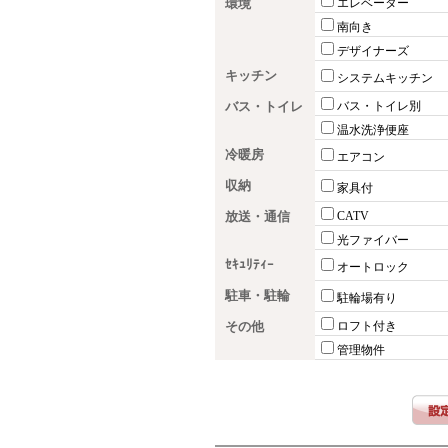
環境
エレベーター
南向き
デザイナーズ
キッチン
システムキッチン
バス・トイレ
バス・トイレ別
温水洗浄便座
冷暖房
エアコン
収納
家具付
放送・通信
CATV
光ファイバー
ｾｷｭﾘﾃｨｰ
オートロック
駐車・駐輪
駐輪場有り
その他
ロフト付き
管理物件