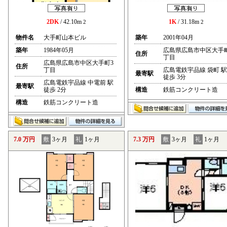
2DK
/ 42.10m
1K
/ 31.18m
2
2
物件名
大手町山本ビル
築年
2001年04月
築年
1984年05月
広島県広島市中区大手
住所
丁目
広島県広島市中区大手町3
住所
丁目
広島電鉄宇品線 袋町 駅
最寄駅
徒歩 3分
広島電鉄宇品線 中電前 駅
最寄駅
徒歩 2分
構造
鉄筋コンクリート造
構造
鉄筋コンクリート造
7.0 万円
敷
3ヶ月
礼
1ヶ月
7.3 万円
敷
3ヶ月
礼
1ヶ月