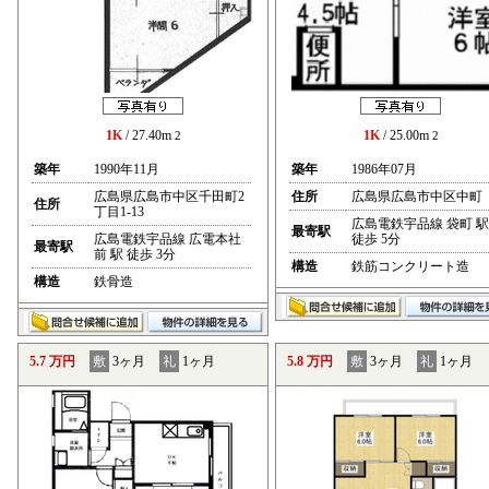
1K
/ 27.40m
1K
/ 25.00m
2
2
築年
1990年11月
築年
1986年07月
広島県広島市中区千田町2
住所
広島県広島市中区中町
住所
丁目1-13
広島電鉄宇品線 袋町 駅
最寄駅
広島電鉄宇品線 広電本社
徒歩 5分
最寄駅
前 駅 徒歩 3分
構造
鉄筋コンクリート造
構造
鉄骨造
5.7 万円
敷
3ヶ月
礼
1ヶ月
5.8 万円
敷
3ヶ月
礼
1ヶ月