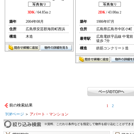
3DK
/ 64.85m
2DK
/ 43.00m
2
2
築年
2004年08月
築年
1986年07月
住所
広島県安芸郡海田町西浜
住所
広島県広島市中区小町
構造
木造
広島電鉄宇品線 中電前
最寄駅
徒歩 7分
構造
鉄筋コンクリート造
前の検索結果
1
2
TOPページ
＞
アパート・マンション
※賃料、こだわり条件などを指定して物件を絞り込むことができま