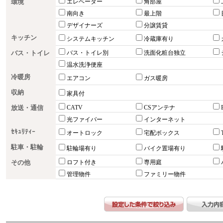
環境
エレベーター
角部屋
南向き
最上階
デザイナーズ
分譲賃貸
キッチン
システムキッチン
冷蔵庫有り
バス・トイレ
バス・トイレ別
洗面化粧台独立
温水洗浄便座
冷暖房
エアコン
ガス暖房
収納
家具付
放送・通信
CATV
CSアンテナ
光ファイバー
インターネット
ｾｷｭﾘﾃｨｰ
オートロック
宅配ボックス
駐車・駐輪
駐輪場有り
バイク置場有り
その他
ロフト付き
専用庭
管理物件
ファミリー物件