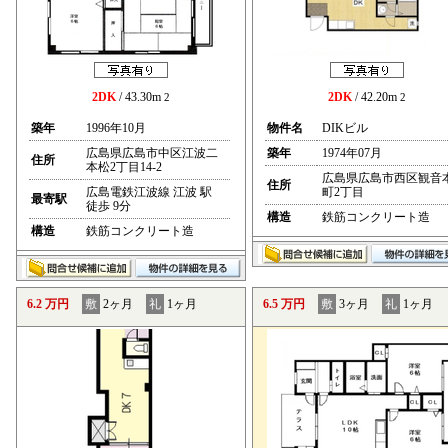
2DK
/ 43.30m
2DK
/ 42.20m
2
2
築年
1996年10月
物件名
DIKビル
広島県広島市中区江波二
築年
1974年07月
住所
本松2丁目14-2
広島県広島市西区観音
住所
広島電鉄江波線 江波 駅
町2丁目
最寄駅
徒歩 9分
構造
鉄筋コンクリート造
構造
鉄筋コンクリート造
6.2 万円
敷
2ヶ月
礼
1ヶ月
6.5 万円
敷
3ヶ月
礼
1ヶ月