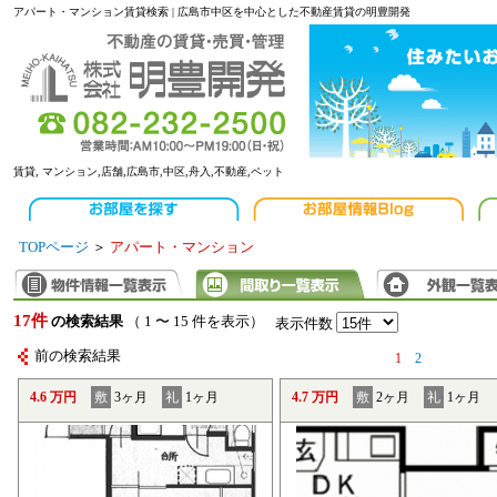
アパート・マンション賃貸検索 | 広島市中区を中心とした不動産賃貸の明豊開発
賃貸, マンション,店舗,広島市,中区,舟入,不動産,ペット
TOPページ
＞
アパート・マンション
17件
の検索結果
（ 1 〜 15 件を表示）
表示件数
前の検索結果
1
2
4.6 万円
敷
3ヶ月
礼
1ヶ月
4.7 万円
敷
2ヶ月
礼
1ヶ月