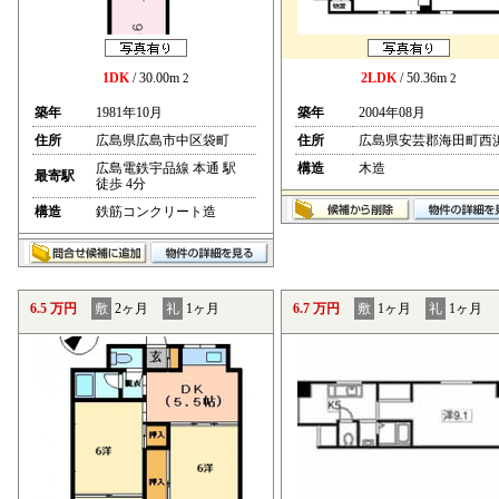
1DK
/ 30.00m
2LDK
/ 50.36m
2
2
築年
1981年10月
築年
2004年08月
住所
広島県広島市中区袋町
住所
広島県安芸郡海田町西
広島電鉄宇品線 本通 駅
構造
木造
最寄駅
徒歩 4分
構造
鉄筋コンクリート造
6.5 万円
敷
2ヶ月
礼
1ヶ月
6.7 万円
敷
1ヶ月
礼
1ヶ月