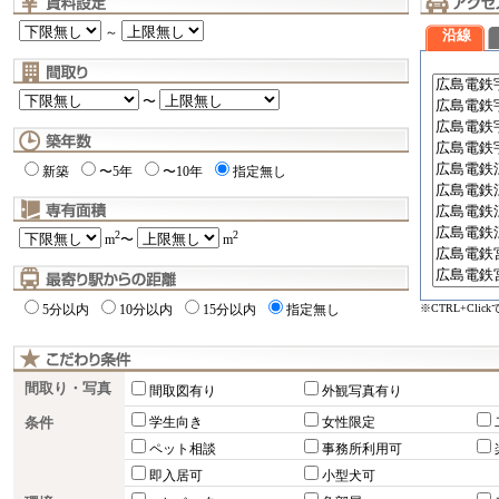
～
沿線
〜
新築
〜5年
〜10年
指定無し
2
2
m
〜
m
※CTRL+Cli
5分以内
10分以内
15分以内
指定無し
間取り・写真
間取図有り
外観写真有り
条件
学生向き
女性限定
ペット相談
事務所利用可
即入居可
小型犬可