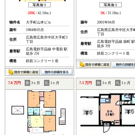
2DK
/ 42.10m
1K
/ 31.18m
2
2
物件名
大手町山本ビル
築年
2001年04月
築年
1984年05月
広島県広島市中区大手
住所
丁目
広島県広島市中区大手町3
住所
丁目
広島電鉄宇品線 袋町 駅
最寄駅
徒歩 3分
広島電鉄宇品線 中電前 駅
最寄駅
徒歩 2分
構造
鉄筋コンクリート造
構造
鉄筋コンクリート造
7.0 万円
敷
3ヶ月
礼
1ヶ月
7.3 万円
敷
3ヶ月
礼
1ヶ月