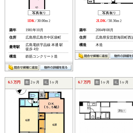
1DK
/ 30.00m
2LDK
/ 50.36m
2
2
築年
1981年10月
築年
2004年08月
住所
広島県広島市中区袋町
住所
広島県安芸郡海田町西
広島電鉄宇品線 本通 駅
構造
木造
最寄駅
徒歩 4分
構造
鉄筋コンクリート造
6.5 万円
敷
2ヶ月
礼
1ヶ月
6.7 万円
敷
1ヶ月
礼
1ヶ月