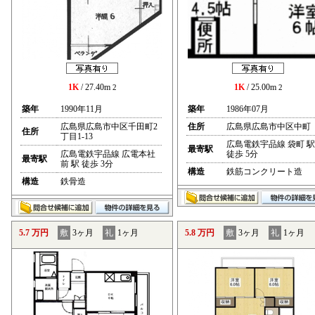
1K
/ 27.40m
1K
/ 25.00m
2
2
築年
1990年11月
築年
1986年07月
広島県広島市中区千田町2
住所
広島県広島市中区中町
住所
丁目1-13
広島電鉄宇品線 袋町 駅
最寄駅
広島電鉄宇品線 広電本社
徒歩 5分
最寄駅
前 駅 徒歩 3分
構造
鉄筋コンクリート造
構造
鉄骨造
5.7 万円
敷
3ヶ月
礼
1ヶ月
5.8 万円
敷
3ヶ月
礼
1ヶ月