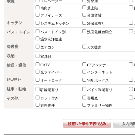
環境
エレベーター
角部屋
南向き
最上階
デザイナーズ
分譲賃貸
キッチン
システムキッチン
冷蔵庫有り
バス・トイレ
バス・トイレ別
洗面化粧台独立
温水洗浄便座
冷暖房
エアコン
ガス暖房
収納
家具付
放送・通信
CATV
CSアンテナ
光ファイバー
インターネット
ｾｷｭﾘﾃｨｰ
オートロック
宅配ボックス
駐車・駐輪
駐輪場有り
バイク置場有り
その他
ロフト付き
専用庭
管理物件
ファミリー物件