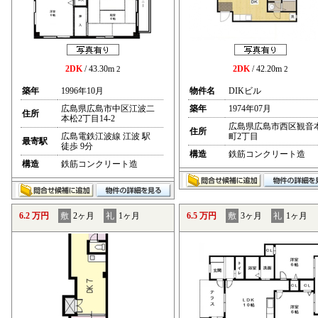
2DK
/ 43.30m
2DK
/ 42.20m
2
2
築年
1996年10月
物件名
DIKビル
広島県広島市中区江波二
築年
1974年07月
住所
本松2丁目14-2
広島県広島市西区観音
住所
広島電鉄江波線 江波 駅
町2丁目
最寄駅
徒歩 9分
構造
鉄筋コンクリート造
構造
鉄筋コンクリート造
6.2 万円
敷
2ヶ月
礼
1ヶ月
6.5 万円
敷
3ヶ月
礼
1ヶ月