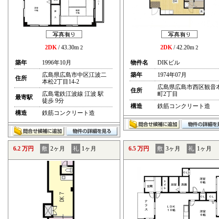
2DK
/ 43.30m
2DK
/ 42.20m
2
2
築年
1996年10月
物件名
DIKビル
広島県広島市中区江波二
築年
1974年07月
住所
本松2丁目14-2
広島県広島市西区観音
住所
広島電鉄江波線 江波 駅
町2丁目
最寄駅
徒歩 9分
構造
鉄筋コンクリート造
構造
鉄筋コンクリート造
6.2 万円
敷
2ヶ月
礼
1ヶ月
6.5 万円
敷
3ヶ月
礼
1ヶ月