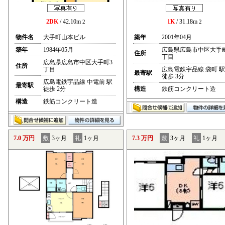
2DK
/ 42.10m
1K
/ 31.18m
2
2
物件名
大手町山本ビル
築年
2001年04月
築年
1984年05月
広島県広島市中区大手
住所
丁目
広島県広島市中区大手町3
住所
丁目
広島電鉄宇品線 袋町 駅
最寄駅
徒歩 3分
広島電鉄宇品線 中電前 駅
最寄駅
徒歩 2分
構造
鉄筋コンクリート造
構造
鉄筋コンクリート造
7.0 万円
敷
3ヶ月
礼
1ヶ月
7.3 万円
敷
3ヶ月
礼
1ヶ月