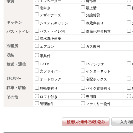
環境
エレベーター
角部屋
南向き
最上階
デザイナーズ
分譲賃貸
キッチン
システムキッチン
冷蔵庫有り
バス・トイレ
バス・トイレ別
洗面化粧台独立
温水洗浄便座
冷暖房
エアコン
ガス暖房
収納
家具付
放送・通信
CATV
CSアンテナ
光ファイバー
インターネット
ｾｷｭﾘﾃｨｰ
オートロック
宅配ボックス
駐車・駐輪
駐輪場有り
バイク置場有り
その他
ロフト付き
専用庭
管理物件
ファミリー物件