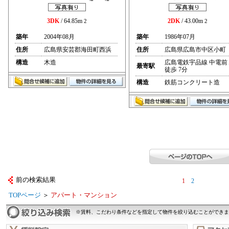
3DK
/ 64.85m
2DK
/ 43.00m
2
2
築年
2004年08月
築年
1986年07月
住所
広島県安芸郡海田町西浜
住所
広島県広島市中区小町
構造
木造
広島電鉄宇品線 中電前
最寄駅
徒歩 7分
構造
鉄筋コンクリート造
前の検索結果
1
2
TOPページ
＞
アパート・マンション
※賃料、こだわり条件などを指定して物件を絞り込むことができま