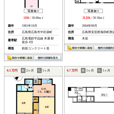
1DK
/ 30.00m
2LDK
/ 50.36m
2
2
築年
1981年10月
築年
2004年08月
住所
広島県広島市中区袋町
住所
広島県安芸郡海田町西
広島電鉄宇品線 本通 駅
構造
木造
最寄駅
徒歩 4分
構造
鉄筋コンクリート造
6.5 万円
敷
2ヶ月
礼
1ヶ月
6.7 万円
敷
1ヶ月
礼
1ヶ月