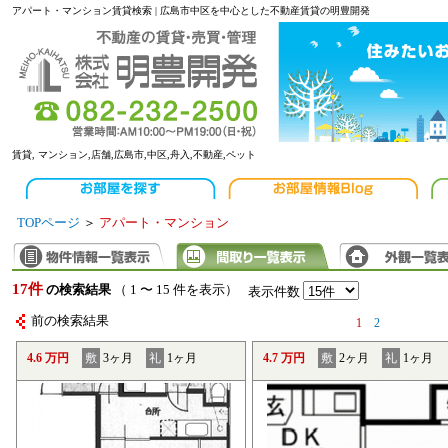
アパート・マンション賃貸検索 | 広島市中区を中心とした不動産賃貸の明豊開発
賃貸, マンション,店舗,広島市,中区,舟入,不動産,ペット
TOPページ
＞
アパート・マンション
17件
の検索結果
（ 1 〜 15 件を表示）
表示件数
前の検索結果
1
2
4.6 万円
敷
3ヶ月
礼
1ヶ月
4.7 万円
敷
2ヶ月
礼
1ヶ月