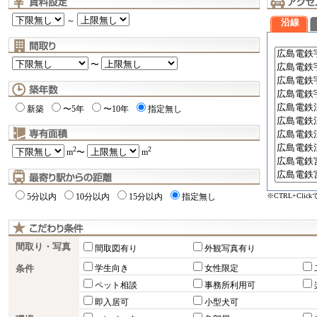
～
沿線
〜
新築
〜5年
〜10年
指定無し
2
2
m
〜
m
※CTRL+Cli
5分以内
10分以内
15分以内
指定無し
間取り・写真
間取図有り
外観写真有り
条件
学生向き
女性限定
ペット相談
事務所利用可
即入居可
小型犬可