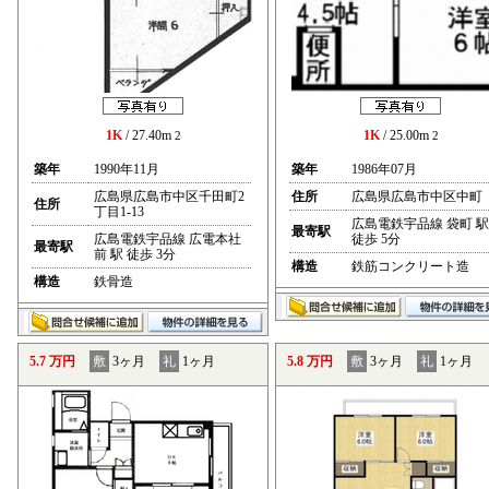
1K
/ 27.40m
1K
/ 25.00m
2
2
築年
1990年11月
築年
1986年07月
広島県広島市中区千田町2
住所
広島県広島市中区中町
住所
丁目1-13
広島電鉄宇品線 袋町 駅
最寄駅
広島電鉄宇品線 広電本社
徒歩 5分
最寄駅
前 駅 徒歩 3分
構造
鉄筋コンクリート造
構造
鉄骨造
5.7 万円
敷
3ヶ月
礼
1ヶ月
5.8 万円
敷
3ヶ月
礼
1ヶ月