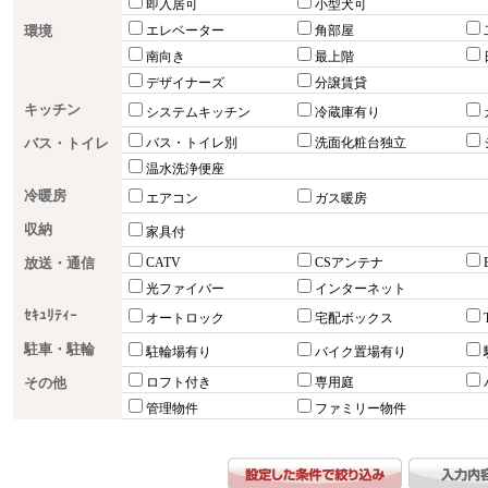
即入居可
小型犬可
環境
エレベーター
角部屋
南向き
最上階
デザイナーズ
分譲賃貸
キッチン
システムキッチン
冷蔵庫有り
バス・トイレ
バス・トイレ別
洗面化粧台独立
温水洗浄便座
冷暖房
エアコン
ガス暖房
収納
家具付
放送・通信
CATV
CSアンテナ
光ファイバー
インターネット
ｾｷｭﾘﾃｨｰ
オートロック
宅配ボックス
駐車・駐輪
駐輪場有り
バイク置場有り
その他
ロフト付き
専用庭
管理物件
ファミリー物件