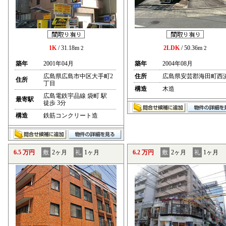
1K
/ 31.18m
2LDK
/ 50.36m
2
2
築年
2001年04月
築年
2004年08月
広島県広島市中区大手町2
住所
広島県安芸郡海田町西
住所
丁目
構造
木造
広島電鉄宇品線 袋町 駅
最寄駅
徒歩 3分
構造
鉄筋コンクリート造
6.5 万円
敷
2ヶ月
礼
1ヶ月
6.2 万円
敷
2ヶ月
礼
1ヶ月