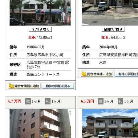
2DK
/ 43.00m
3DK
/ 64.85m
2
2
築年
1986年07月
築年
2004年08月
住所
広島県広島市中区小町
住所
広島県安芸郡海田町西
広島電鉄宇品線 中電前 駅
構造
木造
最寄駅
徒歩 7分
構造
鉄筋コンクリート造
6.7 万円
敷
1ヶ月
礼
1ヶ月
6.5 万円
敷
3ヶ月
礼
1ヶ月