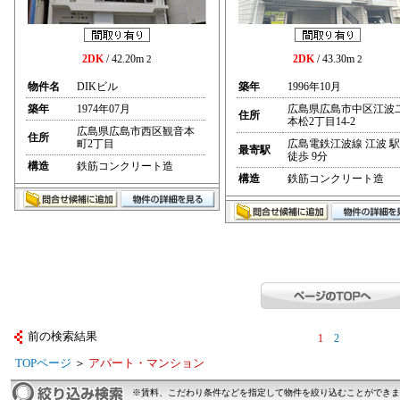
2DK
/ 42.20m
2DK
/ 43.30m
2
2
物件名
DIKビル
築年
1996年10月
築年
1974年07月
広島県広島市中区江波
住所
本松2丁目14-2
広島県広島市西区観音本
住所
町2丁目
広島電鉄江波線 江波 駅
最寄駅
徒歩 9分
構造
鉄筋コンクリート造
構造
鉄筋コンクリート造
前の検索結果
1
2
TOPページ
＞
アパート・マンション
※賃料、こだわり条件などを指定して物件を絞り込むことができま