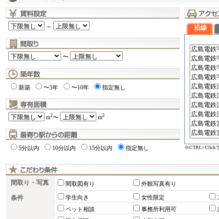
～
沿線
〜
新築
〜5年
〜10年
指定無し
2
2
m
〜
m
※CTRL+Cli
5分以内
10分以内
15分以内
指定無し
間取り・写真
間取図有り
外観写真有り
条件
学生向き
女性限定
ペット相談
事務所利用可