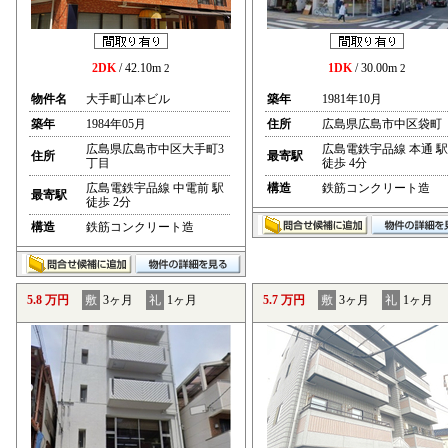
2DK
/ 42.10m
1DK
/ 30.00m
2
2
物件名
大手町山本ビル
築年
1981年10月
築年
1984年05月
住所
広島県広島市中区袋町
広島県広島市中区大手町3
広島電鉄宇品線 本通 駅
住所
最寄駅
丁目
徒歩 4分
広島電鉄宇品線 中電前 駅
構造
鉄筋コンクリート造
最寄駅
徒歩 2分
構造
鉄筋コンクリート造
5.8 万円
敷
3ヶ月
礼
1ヶ月
5.7 万円
敷
3ヶ月
礼
1ヶ月