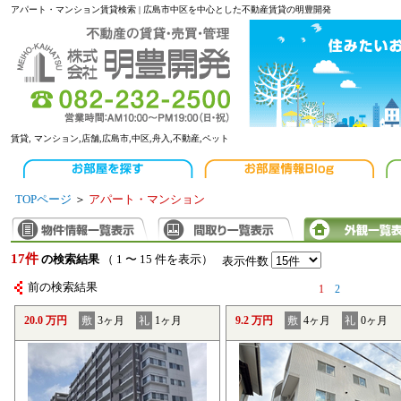
アパート・マンション賃貸検索 | 広島市中区を中心とした不動産賃貸の明豊開発
賃貸, マンション,店舗,広島市,中区,舟入,不動産,ペット
TOPページ
＞
アパート・マンション
17件
の検索結果
（ 1 〜 15 件を表示）
表示件数
前の検索結果
1
2
20.0 万円
敷
3ヶ月
礼
1ヶ月
9.2 万円
敷
4ヶ月
礼
0ヶ月