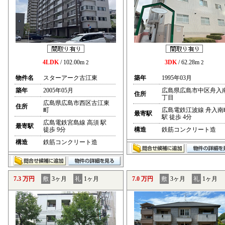
4LDK
/ 102.00m
3DK
/ 62.28m
2
2
物件名
スターアーク古江東
築年
1995年03月
築年
2005年05月
広島県広島市中区舟入
住所
丁目
広島県広島市西区古江東
住所
町
広島電鉄江波線 舟入南
最寄駅
駅 徒歩 4分
広島電鉄宮島線 高須 駅
最寄駅
徒歩 9分
構造
鉄筋コンクリート造
構造
鉄筋コンクリート造
7.3 万円
敷
3ヶ月
礼
1ヶ月
7.0 万円
敷
3ヶ月
礼
1ヶ月