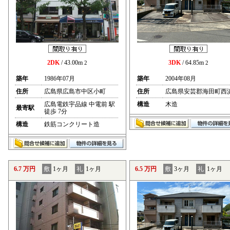
2DK
/ 43.00m
3DK
/ 64.85m
2
2
築年
1986年07月
築年
2004年08月
住所
広島県広島市中区小町
住所
広島県安芸郡海田町西
広島電鉄宇品線 中電前 駅
構造
木造
最寄駅
徒歩 7分
構造
鉄筋コンクリート造
6.7 万円
敷
1ヶ月
礼
1ヶ月
6.5 万円
敷
3ヶ月
礼
1ヶ月