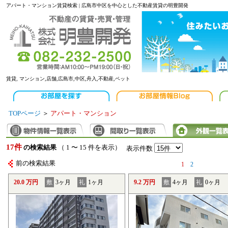
アパート・マンション賃貸検索 | 広島市中区を中心とした不動産賃貸の明豊開発
賃貸, マンション,店舗,広島市,中区,舟入,不動産,ペット
TOPページ
＞
アパート・マンション
17件
の検索結果
（ 1 〜 15 件を表示）
表示件数
前の検索結果
1
2
20.0 万円
敷
3ヶ月
礼
1ヶ月
9.2 万円
敷
4ヶ月
礼
0ヶ月