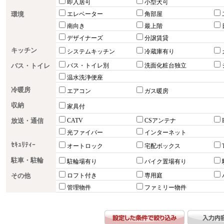
即入居可
小型犬可
環境
エレベーター
角部屋
南向き
最上階
デザイナーズ
分譲賃貸
キッチン
システムキッチン
冷蔵庫有り
バス・トイレ
バス・トイレ別
洗面化粧台独立
温水洗浄便座
冷暖房
エアコン
ガス暖房
収納
家具付
放送・通信
CATV
CSアンテナ
光ファイバー
インターネット
ｾｷｭﾘﾃｨｰ
オートロック
宅配ボックス
駐車・駐輪
駐輪場有り
バイク置場有り
その他
ロフト付き
専用庭
管理物件
ファミリー物件