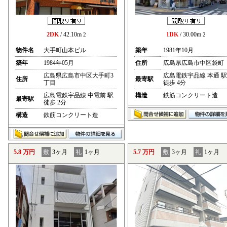
2DK
/ 42.10m
1DK
/ 30.00m
2
2
物件名
大手町山本ビル
築年
1981年10月
築年
1984年05月
住所
広島県広島市中区袋町
広島県広島市中区大手町3
広島電鉄宇品線 本通 駅
住所
最寄駅
丁目
徒歩 4分
広島電鉄宇品線 中電前 駅
構造
鉄筋コンクリート造
最寄駅
徒歩 2分
構造
鉄筋コンクリート造
5.8 万円
敷
3ヶ月
礼
1ヶ月
5.7 万円
敷
3ヶ月
礼
1ヶ月