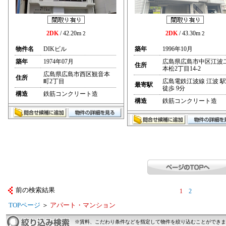
2DK
/ 42.20m
2DK
/ 43.30m
2
2
物件名
DIKビル
築年
1996年10月
築年
1974年07月
広島県広島市中区江波
住所
本松2丁目14-2
広島県広島市西区観音本
住所
町2丁目
広島電鉄江波線 江波 駅
最寄駅
徒歩 9分
構造
鉄筋コンクリート造
構造
鉄筋コンクリート造
前の検索結果
1
2
TOPページ
＞
アパート・マンション
※賃料、こだわり条件などを指定して物件を絞り込むことができま