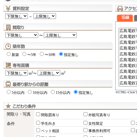
～
沿線
〜
新築
〜5年
〜10年
指定無し
2
2
m
〜
m
※CTRL+Cli
5分以内
10分以内
15分以内
指定無し
間取り・写真
間取図有り
外観写真有り
条件
学生向き
女性限定
ペット相談
事務所利用可