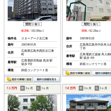
4LDK
/ 102.00m
3DK
/ 62.28m
2
2
物件名
スターアーク古江東
築年
1995年03月
築年
2005年05月
広島県広島市中区舟入
住所
丁目
広島県広島市西区古江東
住所
町
広島電鉄江波線 舟入南
最寄駅
駅 徒歩 4分
広島電鉄宮島線 高須 駅
最寄駅
徒歩 9分
構造
鉄筋コンクリート造
構造
鉄筋コンクリート造
7.3 万円
敷
3ヶ月
礼
1ヶ月
7.0 万円
敷
3ヶ月
礼
1ヶ月