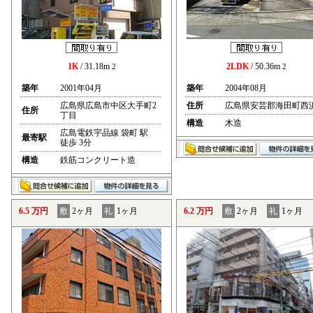
1K
/ 31.18m
2LDK
/ 50.36m
2
2
築年
2001年04月
築年
2004年08月
広島県広島市中区大手町2
住所
広島県安芸郡海田町西
住所
丁目
構造
木造
広島電鉄宇品線 袋町 駅
最寄駅
徒歩 3分
構造
鉄筋コンクリート造
6.5 万円
敷
2ヶ月
礼
1ヶ月
6.2 万円
敷
2ヶ月
礼
1ヶ月