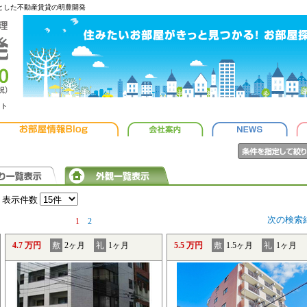
心とした不動産賃貸の明豊開発
ット
表示件数
次の検索
1
2
4.7 万円
敷
2ヶ月
礼
1ヶ月
5.5 万円
敷
1.5ヶ月
礼
1ヶ月