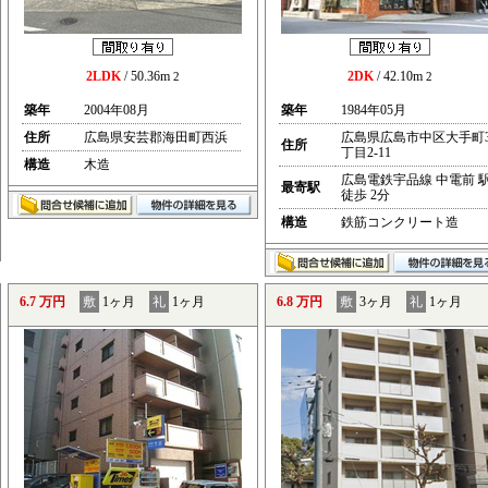
2LDK
/ 50.36m
2DK
/ 42.10m
2
2
築年
2004年08月
築年
1984年05月
住所
広島県安芸郡海田町西浜
広島県広島市中区大手町
住所
丁目2-11
構造
木造
広島電鉄宇品線 中電前 
最寄駅
徒歩 2分
構造
鉄筋コンクリート造
6.7 万円
敷
1ヶ月
礼
1ヶ月
6.8 万円
敷
3ヶ月
礼
1ヶ月