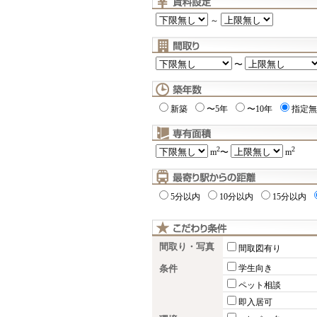
～
〜
新築
〜5年
〜10年
指定無
2
2
m
〜
m
5分以内
10分以内
15分以内
間取り・写真
間取図有り
条件
学生向き
ペット相談
即入居可