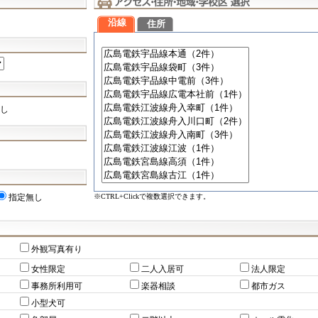
沿線
住所
し
※CTRL+Clickで複数選択できます。
指定無し
外観写真有り
女性限定
二人入居可
法人限定
事務所利用可
楽器相談
都市ガス
小型犬可