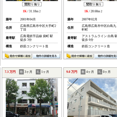
1K
/ 31.18m
1K
/ 28.68m
2
2
築年
2001年04月
築年
2007年02月
広島県広島市中区大手町2
広島県広島市中区白島九
住所
住所
丁目
軒町
広島電鉄宇品線 袋町 駅
アストラムライン 白島 
最寄駅
最寄駅
徒歩 3分
徒歩 6分
構造
鉄筋コンクリート造
構造
鉄筋コンクリート造
7.3 万円
敷
3ヶ月
礼
1ヶ月
9.0 万円
敷
4ヶ月
礼
0ヶ月