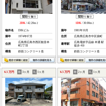
2DK
/ 42.20m
1DK
/ 30.00m
2
2
物件名
DIKビル
築年
1981年10月
築年
1974年07月
住所
広島県広島市中区袋町
広島県広島市西区観音本
広島電鉄宇品線 本通 駅
住所
最寄駅
町2丁目
徒歩 4分
構造
鉄筋コンクリート造
構造
鉄筋コンクリート造
6.5 万円
敷
3ヶ月
礼
1ヶ月
6.5 万円
敷
2ヶ月
礼
1ヶ月