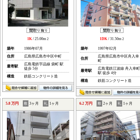
1K
/ 25.00m
1DK
/ 31.50m
2
2
築年
1986年07月
築年
1997年02月
住所
広島県広島市中区中町
広島県広島市中区舟入幸
住所
町
広島電鉄宇品線 袋町 駅
最寄駅
徒歩 5分
広島電鉄江波線 舟入幸町
最寄駅
駅 徒歩 4分
構造
鉄筋コンクリート造
構造
鉄筋コンクリート造
5.8 万円
敷
3ヶ月
礼
1ヶ月
6.2 万円
敷
2ヶ月
礼
1ヶ月