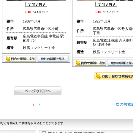
2DK
/ 43.00m
3DK
/ 62.20m
2
2
築年
1986年07月
築年
1995年03月
住所
広島県広島市中区小町
広島県広島市中区舟入南
住所
丁目
広島電鉄宇品線 中電前 駅
最寄駅
徒歩 7分
広島電鉄江波線 舟入南町
最寄駅
駅 徒歩 4分
構造
鉄筋コンクリート造
構造
鉄筋コンクリート造
次の検索
1
2
件などを指定して物件を絞り込むことができます。