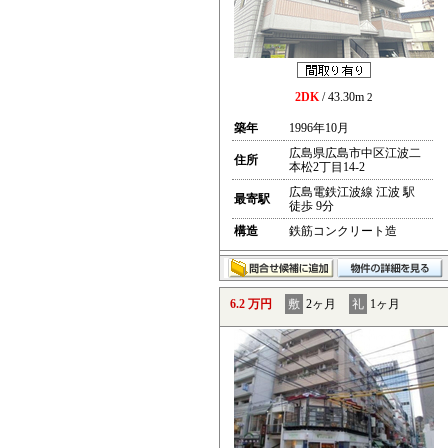
2DK
/ 43.30m
2
築年
1996年10月
広島県広島市中区江波二
住所
本松2丁目14-2
広島電鉄江波線 江波 駅
最寄駅
徒歩 9分
構造
鉄筋コンクリート造
6.2 万円
敷
2ヶ月
礼
1ヶ月