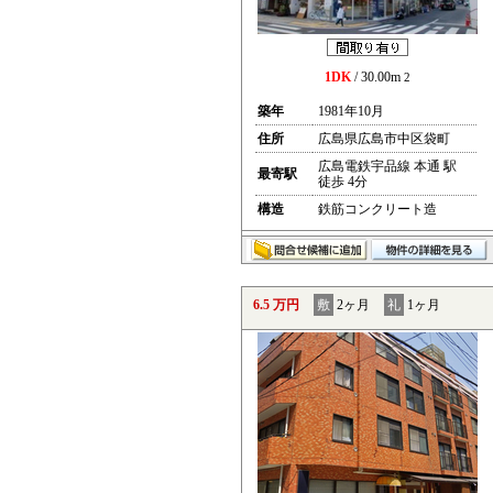
1DK
/ 30.00m
2
築年
1981年10月
住所
広島県広島市中区袋町
広島電鉄宇品線 本通 駅
最寄駅
徒歩 4分
構造
鉄筋コンクリート造
6.5 万円
敷
2ヶ月
礼
1ヶ月