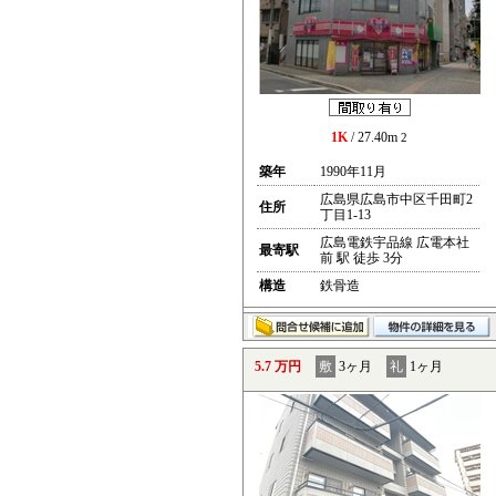
1K
/ 27.40m
2
築年
1990年11月
広島県広島市中区千田町2
住所
丁目1-13
広島電鉄宇品線 広電本社
最寄駅
前 駅 徒歩 3分
構造
鉄骨造
5.7 万円
敷
3ヶ月
礼
1ヶ月