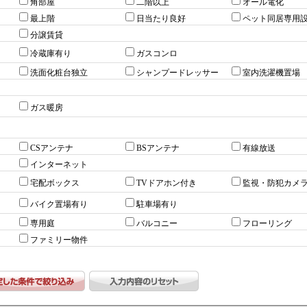
角部屋
二階以上
オール電化
最上階
日当たり良好
ペット同居専用
分譲賃貸
冷蔵庫有り
ガスコンロ
洗面化粧台独立
シャンプードレッサー
室内洗濯機置場
ガス暖房
CSアンテナ
BSアンテナ
有線放送
インターネット
宅配ボックス
TVドアホン付き
監視・防犯カメ
バイク置場有り
駐車場有り
専用庭
バルコニー
フローリング
ファミリー物件