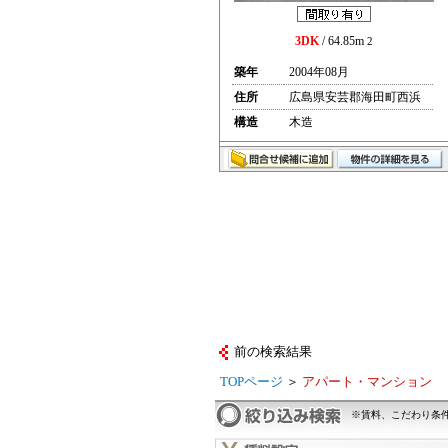
3DK
/ 64.85m
2
築年
2004年08月
住所
広島県安芸郡海田町西浜
構造
木造
前の検索結果
TOPページ
＞
アパート・マンション
※賃料、こだわり条