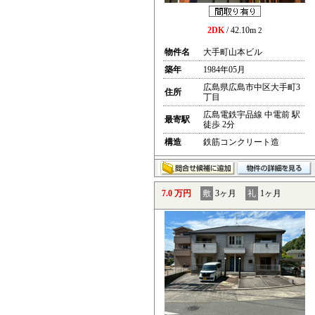
2DK
/ 42.10m
2
物件名
大手町山本ビル
築年
1984年05月
広島県広島市中区大手町3
住所
丁目
広島電鉄宇品線 中電前 駅
最寄駅
徒歩 2分
構造
鉄筋コンクリート造
7.0 万円
敷
3ヶ月
礼
1ヶ月