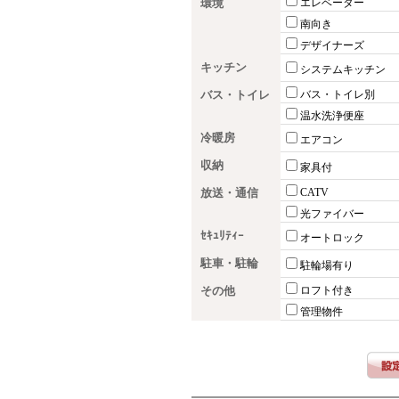
環境
エレベーター
南向き
デザイナーズ
キッチン
システムキッチン
バス・トイレ
バス・トイレ別
温水洗浄便座
冷暖房
エアコン
収納
家具付
放送・通信
CATV
光ファイバー
ｾｷｭﾘﾃｨｰ
オートロック
駐車・駐輪
駐輪場有り
その他
ロフト付き
管理物件