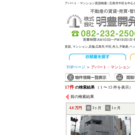
アパート・マンション賃貸検索 | 広島市中区を中
賃貸, マンション,店舗,広島市,中区,舟入,不動産,ペ
TOPページ
＞
アパート・マンション
17件
の検索結果
（ 1 〜 15 件を表示）
前の検索結果
4.6 万円
敷
3ヶ月
礼
1ヶ月