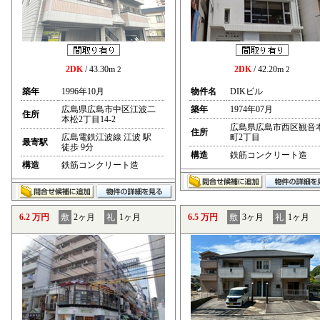
2DK
/ 43.30m
2DK
/ 42.20m
2
2
築年
1996年10月
物件名
DIKビル
広島県広島市中区江波二
築年
1974年07月
住所
本松2丁目14-2
広島県広島市西区観音
住所
広島電鉄江波線 江波 駅
町2丁目
最寄駅
徒歩 9分
構造
鉄筋コンクリート造
構造
鉄筋コンクリート造
6.2 万円
敷
2ヶ月
礼
1ヶ月
6.5 万円
敷
3ヶ月
礼
1ヶ月