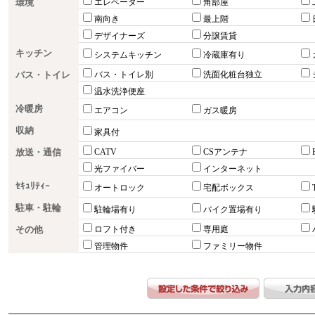
環境
エレベーター
角部屋
南向き
最上階
デザイナーズ
分譲賃貸
キッチン
システムキッチン
冷蔵庫有り
バス・トイレ
バス・トイレ別
洗面化粧台独立
温水洗浄便座
冷暖房
エアコン
ガス暖房
収納
家具付
放送・通信
CATV
CSアンテナ
光ファイバー
インターネット
ｾｷｭﾘﾃｨｰ
オートロック
宅配ボックス
駐車・駐輪
駐輪場有り
バイク置場有り
その他
ロフト付き
専用庭
管理物件
ファミリー物件