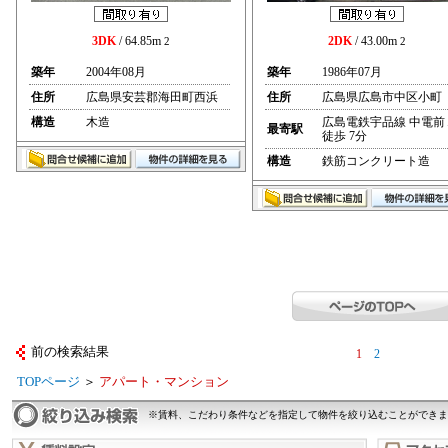
3DK
/ 64.85m
2DK
/ 43.00m
2
2
築年
2004年08月
築年
1986年07月
住所
広島県安芸郡海田町西浜
住所
広島県広島市中区小町
構造
木造
広島電鉄宇品線 中電前
最寄駅
徒歩 7分
構造
鉄筋コンクリート造
前の検索結果
1
2
TOPページ
＞
アパート・マンション
※賃料、こだわり条件などを指定して物件を絞り込むことができま