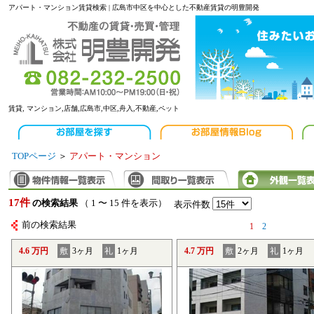
アパート・マンション賃貸検索 | 広島市中区を中心とした不動産賃貸の明豊開発
賃貸, マンション,店舗,広島市,中区,舟入,不動産,ペット
TOPページ
＞
アパート・マンション
17件
の検索結果
（ 1 〜 15 件を表示）
表示件数
前の検索結果
1
2
4.6 万円
敷
3ヶ月
礼
1ヶ月
4.7 万円
敷
2ヶ月
礼
1ヶ月