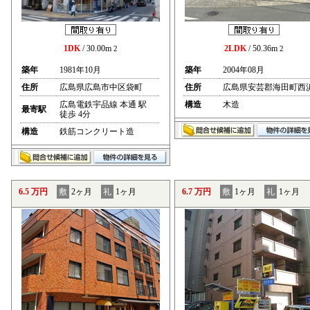
1DK
/ 30.00m
2LDK
/ 50.36m
2
2
築年
1981年10月
築年
2004年08月
住所
広島県広島市中区袋町
住所
広島県安芸郡海田町西
広島電鉄宇品線 本通 駅
構造
木造
最寄駅
徒歩 4分
構造
鉄筋コンクリート造
6.5 万円
敷
2ヶ月
礼
1ヶ月
6.7 万円
敷
1ヶ月
礼
1ヶ月