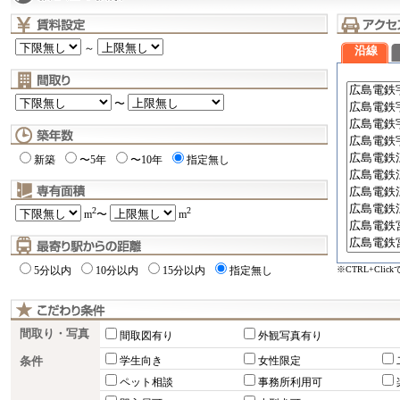
～
沿線
〜
新築
〜5年
〜10年
指定無し
2
2
m
〜
m
※CTRL+Cli
5分以内
10分以内
15分以内
指定無し
間取り・写真
間取図有り
外観写真有り
条件
学生向き
女性限定
ペット相談
事務所利用可