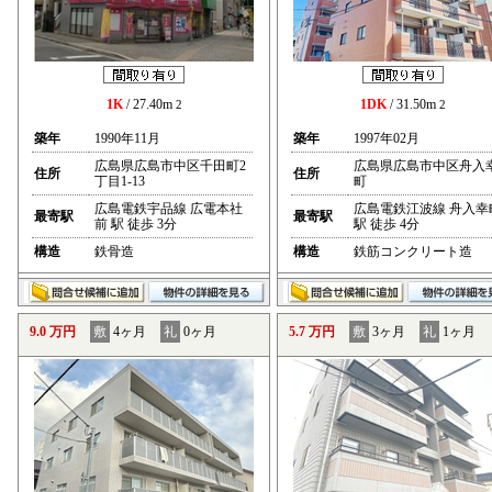
1K
/ 27.40m
1DK
/ 31.50m
2
2
築年
1990年11月
築年
1997年02月
広島県広島市中区千田町2
広島県広島市中区舟入
住所
住所
丁目1-13
町
広島電鉄宇品線 広電本社
広島電鉄江波線 舟入幸
最寄駅
最寄駅
前 駅 徒歩 3分
駅 徒歩 4分
構造
鉄骨造
構造
鉄筋コンクリート造
9.0 万円
敷
4ヶ月
礼
0ヶ月
5.7 万円
敷
3ヶ月
礼
1ヶ月