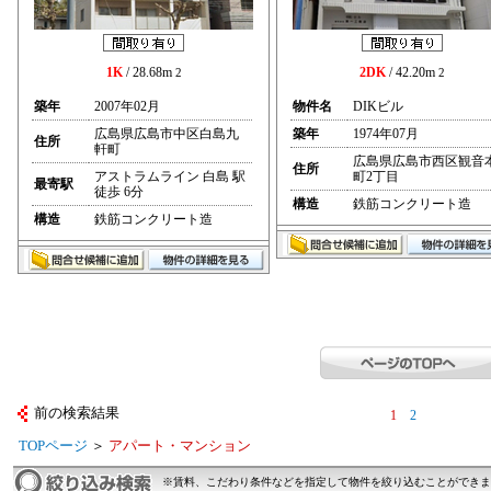
1K
/ 28.68m
2DK
/ 42.20m
2
2
築年
2007年02月
物件名
DIKビル
広島県広島市中区白島九
築年
1974年07月
住所
軒町
広島県広島市西区観音
住所
アストラムライン 白島 駅
町2丁目
最寄駅
徒歩 6分
構造
鉄筋コンクリート造
構造
鉄筋コンクリート造
前の検索結果
1
2
TOPページ
＞
アパート・マンション
※賃料、こだわり条件などを指定して物件を絞り込むことができま