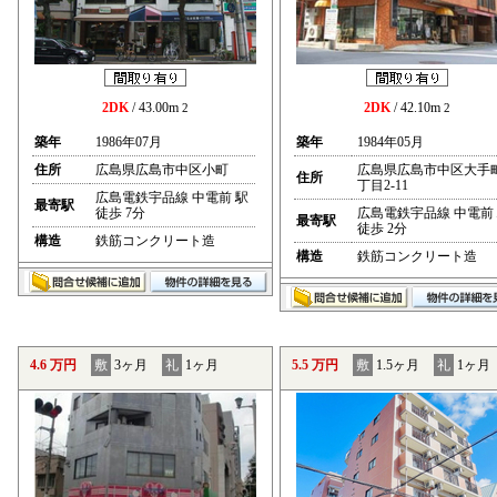
2DK
/ 43.00m
2DK
/ 42.10m
2
2
築年
1986年07月
築年
1984年05月
住所
広島県広島市中区小町
広島県広島市中区大手
住所
丁目2-11
広島電鉄宇品線 中電前 駅
最寄駅
徒歩 7分
広島電鉄宇品線 中電前
最寄駅
徒歩 2分
構造
鉄筋コンクリート造
構造
鉄筋コンクリート造
4.6 万円
敷
3ヶ月
礼
1ヶ月
5.5 万円
敷
1.5ヶ月
礼
1ヶ月