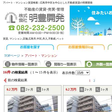
アパート・マンション賃貸検索 | 広島市中区を中心とした不動産賃貸の明豊開発
賃貸, マンション,店舗,広島市,中区,舟入,不動産,ペット
TOPページ
＞
アパート・マンション
16件
の検索結果
（ 1 〜 15 件を表示）
表示件数
前の検索結果
1
2
6.2 万円
敷
2ヶ月
礼
1ヶ月
6.2 万円
敷
2ヶ月
礼
1ヶ月