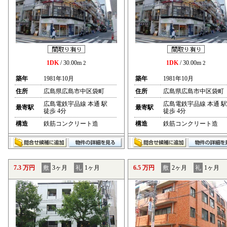
1DK
/ 30.00m
1DK
/ 30.00m
2
2
築年
1981年10月
築年
1981年10月
住所
広島県広島市中区袋町
住所
広島県広島市中区袋町
広島電鉄宇品線 本通 駅
広島電鉄宇品線 本通 駅
最寄駅
最寄駅
徒歩 4分
徒歩 4分
構造
鉄筋コンクリート造
構造
鉄筋コンクリート造
7.3 万円
敷
3ヶ月
礼
1ヶ月
6.5 万円
敷
2ヶ月
礼
1ヶ月