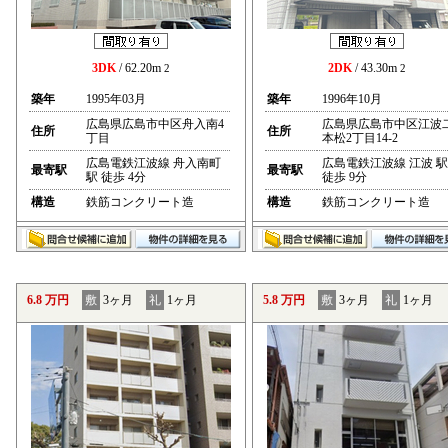
3DK
/ 62.20m
2DK
/ 43.30m
2
2
築年
1995年03月
築年
1996年10月
広島県広島市中区舟入南4
広島県広島市中区江波
住所
住所
丁目
本松2丁目14-2
広島電鉄江波線 舟入南町
広島電鉄江波線 江波 駅
最寄駅
最寄駅
駅 徒歩 4分
徒歩 9分
構造
鉄筋コンクリート造
構造
鉄筋コンクリート造
6.8 万円
敷
3ヶ月
礼
1ヶ月
5.8 万円
敷
3ヶ月
礼
1ヶ月