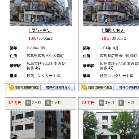
1DK
/ 30.00m
1DK
/ 30.00m
2
2
築年
1981年10月
築年
1981年10月
住所
広島県広島市中区袋町
住所
広島県広島市中区袋町
広島電鉄宇品線 本通 駅
広島電鉄宇品線 本通 駅
最寄駅
最寄駅
徒歩 4分
徒歩 4分
構造
鉄筋コンクリート造
構造
鉄筋コンクリート造
4.7 万円
敷
2ヶ月
礼
1ヶ月
7.3 万円
敷
3ヶ月
礼
1ヶ月