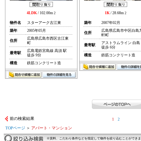
4LDK
/ 102.00m
1K
/ 28.68m
2
2
物件名
スターアーク古江東
築年
2007年02月
築年
2005年05月
広島県広島市中区白島
住所
軒町
広島県広島市西区古江東
住所
町
アストラムライン 白島
最寄駅
徒歩 6分
広島電鉄宮島線 高須 駅
最寄駅
徒歩 9分
構造
鉄筋コンクリート造
構造
鉄筋コンクリート造
前の検索結果
1
2
TOPページ
＞
アパート・マンション
※賃料、こだわり条件などを指定して物件を絞り込むことができま