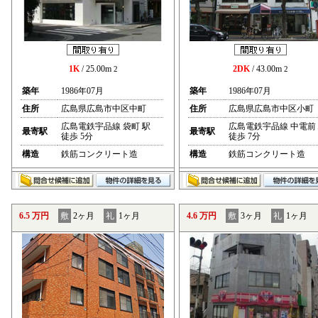
1K
/ 25.00m
2DK
/ 43.00m
2
2
築年
1986年07月
築年
1986年07月
住所
広島県広島市中区中町
住所
広島県広島市中区小町
広島電鉄宇品線 袋町 駅
広島電鉄宇品線 中電前
最寄駅
最寄駅
徒歩 5分
徒歩 7分
構造
鉄筋コンクリート造
構造
鉄筋コンクリート造
6.5 万円
敷
2ヶ月
礼
1ヶ月
4.6 万円
敷
3ヶ月
礼
1ヶ月