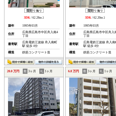
3DK
/ 62.28m
3DK
/ 62.20m
2
2
築年
1995年03月
築年
1995年03月
広島県広島市中区舟入南4
広島県広島市中区舟入
住所
住所
丁目
丁目
広島電鉄江波線 舟入南町
広島電鉄江波線 舟入南
最寄駅
最寄駅
駅 徒歩 4分
駅 徒歩 4分
構造
鉄筋コンクリート造
構造
鉄筋コンクリート造
20.0 万円
敷
3ヶ月
礼
1ヶ月
6.8 万円
敷
3ヶ月
礼
1ヶ月