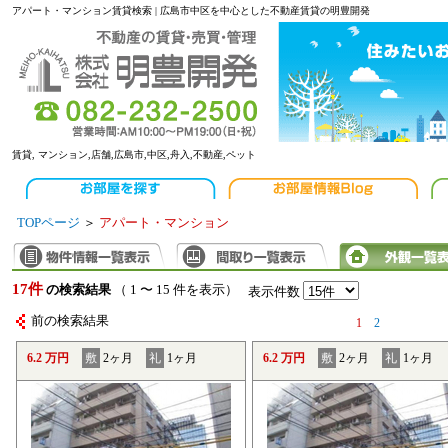
アパート・マンション賃貸検索 | 広島市中区を中心とした不動産賃貸の明豊開発
賃貸, マンション,店舗,広島市,中区,舟入,不動産,ペット
TOPページ
＞
アパート・マンション
17件
の検索結果
（ 1 〜 15 件を表示）
表示件数
前の検索結果
1
2
6.2 万円
敷
2ヶ月
礼
1ヶ月
6.2 万円
敷
2ヶ月
礼
1ヶ月