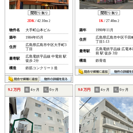
2DK
/ 42.10m
1K
/ 27.40m
2
2
物件名
大手町山本ビル
築年
1990年11月
築年
1984年05月
広島県広島市中区千田
住所
丁目1-13
広島県広島市中区大手町3
住所
丁目
広島電鉄宇品線 広電本
最寄駅
前 駅 徒歩 3分
広島電鉄宇品線 中電前 駅
最寄駅
徒歩 2分
構造
鉄骨造
構造
鉄筋コンクリート造
9.2 万円
敷
4ヶ月
礼
0ヶ月
9.0 万円
敷
4ヶ月
礼
0ヶ月