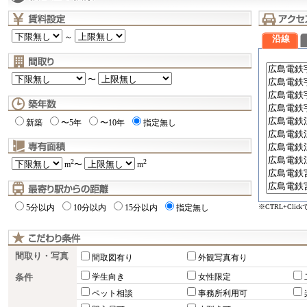
～
沿線
〜
新築
〜5年
〜10年
指定無し
2
2
m
〜
m
※CTRL+Cli
5分以内
10分以内
15分以内
指定無し
間取り・写真
間取図有り
外観写真有り
条件
学生向き
女性限定
ペット相談
事務所利用可