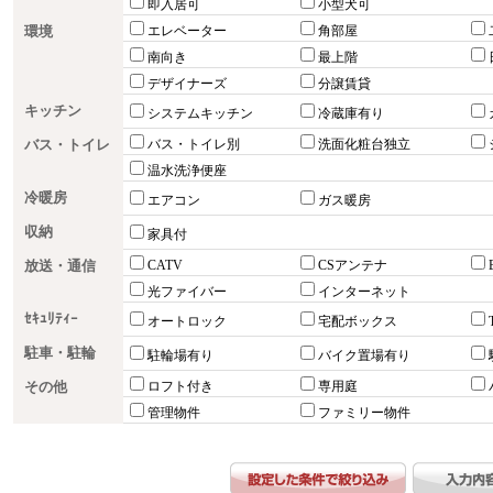
即入居可
小型犬可
環境
エレベーター
角部屋
南向き
最上階
デザイナーズ
分譲賃貸
キッチン
システムキッチン
冷蔵庫有り
バス・トイレ
バス・トイレ別
洗面化粧台独立
温水洗浄便座
冷暖房
エアコン
ガス暖房
収納
家具付
放送・通信
CATV
CSアンテナ
光ファイバー
インターネット
ｾｷｭﾘﾃｨｰ
オートロック
宅配ボックス
駐車・駐輪
駐輪場有り
バイク置場有り
その他
ロフト付き
専用庭
管理物件
ファミリー物件