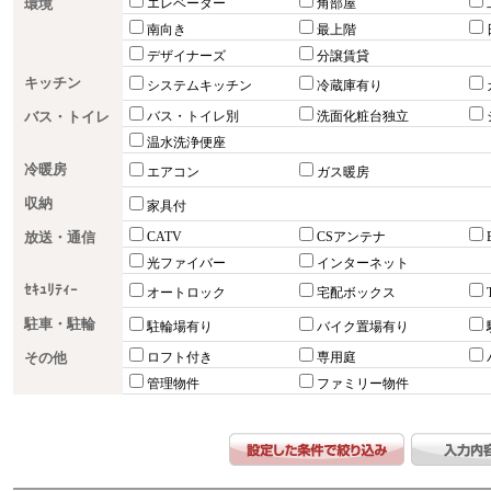
環境
エレベーター
角部屋
南向き
最上階
デザイナーズ
分譲賃貸
キッチン
システムキッチン
冷蔵庫有り
バス・トイレ
バス・トイレ別
洗面化粧台独立
温水洗浄便座
冷暖房
エアコン
ガス暖房
収納
家具付
放送・通信
CATV
CSアンテナ
光ファイバー
インターネット
ｾｷｭﾘﾃｨｰ
オートロック
宅配ボックス
駐車・駐輪
駐輪場有り
バイク置場有り
その他
ロフト付き
専用庭
管理物件
ファミリー物件