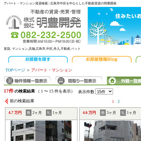
アパート・マンション賃貸検索 | 広島市中区を中心とした不動産賃貸の明豊開発
賃貸, マンション,店舗,広島市,中区,舟入,不動産,ペット
TOPページ
＞
アパート・マンション
17件
の検索結果
（ 1 〜 15 件を表示）
表示件数
前の検索結果
1
2
4.7 万円
敷
2ヶ月
礼
1ヶ月
4.6 万円
敷
3ヶ月
礼
1ヶ月