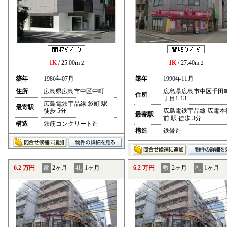
1K
/ 25.00m
1K
/ 27.40m
2
2
築年
1986年07月
築年
1990年11月
住所
広島県広島市中区中町
広島県広島市中区千田
住所
丁目1-13
広島電鉄宇品線 袋町 駅
最寄駅
徒歩 5分
広島電鉄宇品線 広電本
最寄駅
前 駅 徒歩 3分
構造
鉄筋コンクリート造
構造
鉄骨造
6.2 万円
敷
2ヶ月
礼
1ヶ月
6.2 万円
敷
2ヶ月
礼
1ヶ月