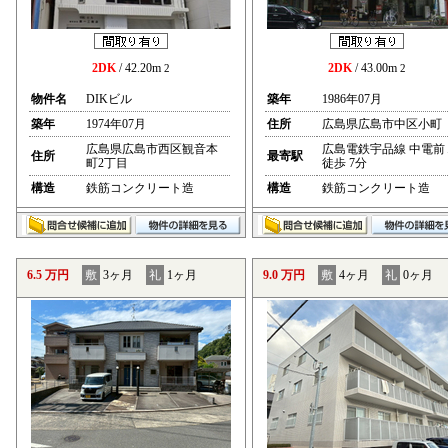
2DK
/ 42.20m
2DK
/ 43.00m
2
2
物件名
DIKビル
築年
1986年07月
築年
1974年07月
住所
広島県広島市中区小町
広島県広島市西区観音本
広島電鉄宇品線 中電前
住所
最寄駅
町2丁目
徒歩 7分
構造
鉄筋コンクリート造
構造
鉄筋コンクリート造
6.5 万円
敷
3ヶ月
礼
1ヶ月
9.0 万円
敷
4ヶ月
礼
0ヶ月