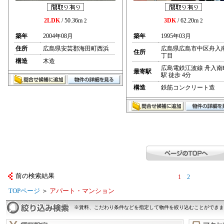
2LDK
/ 50.36m
3DK
/ 62.20m
2
2
築年
2004年08月
築年
1995年03月
住所
広島県安芸郡海田町西浜
広島県広島市中区舟入
住所
丁目
構造
木造
広島電鉄江波線 舟入南
最寄駅
駅 徒歩 4分
構造
鉄筋コンクリート造
前の検索結果
1
2
TOPページ
＞
アパート・マンション
※賃料、こだわり条件などを指定して物件を絞り込むことができま