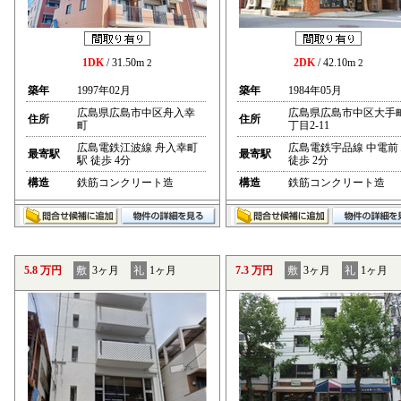
1DK
/ 31.50m
2DK
/ 42.10m
2
2
築年
1997年02月
築年
1984年05月
広島県広島市中区舟入幸
広島県広島市中区大手
住所
住所
町
丁目2-11
広島電鉄江波線 舟入幸町
広島電鉄宇品線 中電前
最寄駅
最寄駅
駅 徒歩 4分
徒歩 2分
構造
鉄筋コンクリート造
構造
鉄筋コンクリート造
5.8 万円
敷
3ヶ月
礼
1ヶ月
7.3 万円
敷
3ヶ月
礼
1ヶ月