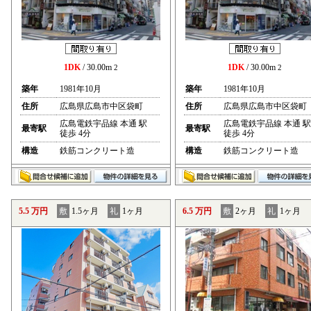
1DK
/ 30.00m
1DK
/ 30.00m
2
2
築年
1981年10月
築年
1981年10月
住所
広島県広島市中区袋町
住所
広島県広島市中区袋町
広島電鉄宇品線 本通 駅
広島電鉄宇品線 本通 駅
最寄駅
最寄駅
徒歩 4分
徒歩 4分
構造
鉄筋コンクリート造
構造
鉄筋コンクリート造
5.5 万円
敷
1.5ヶ月
礼
1ヶ月
6.5 万円
敷
2ヶ月
礼
1ヶ月