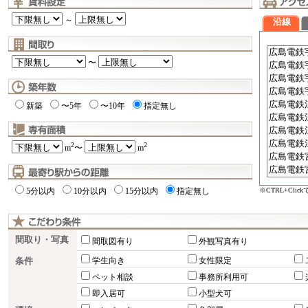
～
沿線
〜
新築
〜5年
〜10年
指定無し
2
2
m
〜
m
※CTRL+Cli
5分以内
10分以内
15分以内
指定無し
間取り・写真
間取図有り
外観写真有り
条件
学生向き
女性限定
ペット相談
事務所利用可
即入居可
小型犬可