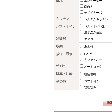
環境
エレベーター
南向き
デザイナーズ
キッチン
システムキッチン
バス・トイレ
バス・トイレ別
温水洗浄便座
冷暖房
エアコン
収納
家具付
放送・通信
CATV
光ファイバー
ｾｷｭﾘﾃｨｰ
オートロック
駐車・駐輪
駐輪場有り
その他
ロフト付き
管理物件