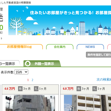
心とした不動産賃貸の明豊開発
ット
表示件数
次の検索
1
2
4.6 万円
敷
3ヶ月
礼
1ヶ月
6.8 万円
敷
3ヶ月
礼
1ヶ月