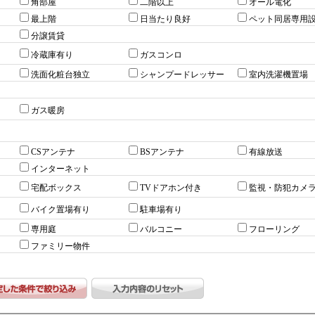
角部屋
二階以上
オール電化
最上階
日当たり良好
ペット同居専用
分譲賃貸
冷蔵庫有り
ガスコンロ
洗面化粧台独立
シャンプードレッサー
室内洗濯機置場
ガス暖房
CSアンテナ
BSアンテナ
有線放送
インターネット
宅配ボックス
TVドアホン付き
監視・防犯カメ
バイク置場有り
駐車場有り
専用庭
バルコニー
フローリング
ファミリー物件