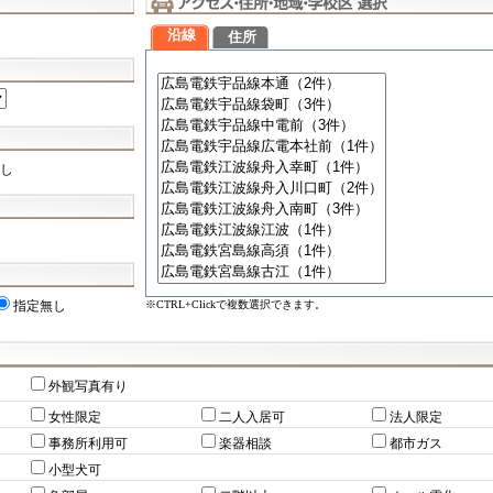
沿線
住所
し
※CTRL+Clickで複数選択できます。
指定無し
外観写真有り
女性限定
二人入居可
法人限定
事務所利用可
楽器相談
都市ガス
小型犬可