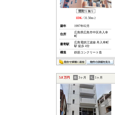
1DK
/ 31.50m
2
築年
1997年02月
広島県広島市中区舟入幸
住所
町
広島電鉄江波線 舟入幸町
最寄駅
駅 徒歩 4分
構造
鉄筋コンクリート造
5.8 万円
敷
3ヶ月
礼
1ヶ月