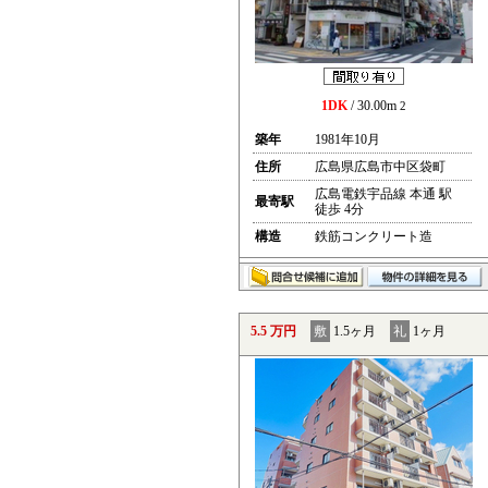
1DK
/ 30.00m
2
築年
1981年10月
住所
広島県広島市中区袋町
広島電鉄宇品線 本通 駅
最寄駅
徒歩 4分
構造
鉄筋コンクリート造
5.5 万円
敷
1.5ヶ月
礼
1ヶ月