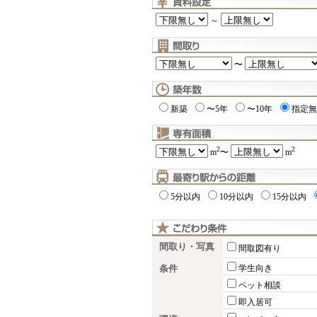
～
〜
新築
〜5年
〜10年
指定無
2
2
m
〜
m
5分以内
10分以内
15分以内
間取り・写真
間取図有り
条件
学生向き
ペット相談
即入居可