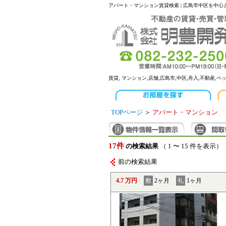
アパート・マンション賃貸検索 | 広島市中区を中
賃貸, マンション,店舗,広島市,中区,舟入,不動産,ペ
TOPページ
＞
アパート・マンション
17件
の検索結果
（ 1 〜 15 件を表示）
前の検索結果
4.7 万円
敷
2ヶ月
礼
1ヶ月