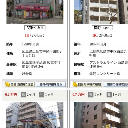
1K
/ 27.40m
1K
/ 28.68m
2
2
築年
1990年11月
築年
2007年02月
広島県広島市中区千田町2
広島県広島市中区白島九
住所
住所
丁目1-13
軒町
広島電鉄宇品線 広電本社
アストラムライン 白島 
最寄駅
最寄駅
前 駅 徒歩 3分
徒歩 6分
構造
鉄骨造
構造
鉄筋コンクリート造
6.2 万円
敷
2ヶ月
礼
1ヶ月
6.7 万円
敷
1ヶ月
礼
1ヶ月