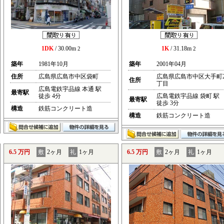
1DK
/ 30.00m
1K
/ 31.18m
2
2
築年
1981年10月
築年
2001年04月
住所
広島県広島市中区袋町
広島県広島市中区大手町
住所
丁目
広島電鉄宇品線 本通 駅
最寄駅
徒歩 4分
広島電鉄宇品線 袋町 駅
最寄駅
徒歩 3分
構造
鉄筋コンクリート造
構造
鉄筋コンクリート造
6.5 万円
敷
2ヶ月
礼
1ヶ月
6.5 万円
敷
2ヶ月
礼
1ヶ月