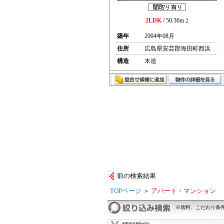
2LDK
/ 50.36m
2
築年
2004年08月
住所
広島県安芸郡海田町西浜
構造
木造
前の検索結果
TOPページ
＞
アパート・マンション
※賃料、こだわり条