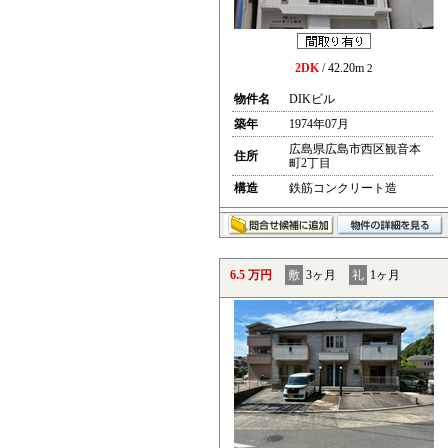
2DK
/ 42.20m
2
物件名
DIKビル
築年
1974年07月
広島県広島市西区観音本
住所
町2丁目
構造
鉄筋コンクリート造
6.5 万円
敷
3ヶ月
礼
1ヶ月