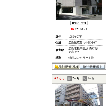
1K
/ 25.00m
2
築年
1986年07月
住所
広島県広島市中区中町
広島電鉄宇品線 袋町 駅
最寄駅
徒歩 5分
構造
鉄筋コンクリート造
6.2 万円
敷
2ヶ月
礼
1ヶ月