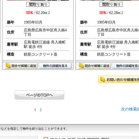
3DK
/ 62.20m
3DK
/ 62.28m
2
2
築年
1995年03月
築年
1995年03月
広島県広島市中区舟入南4
広島県広島市中区舟入南
住所
住所
丁目
丁目
広島電鉄江波線 舟入南町
広島電鉄江波線 舟入南町
最寄駅
最寄駅
駅 徒歩 4分
駅 徒歩 4分
構造
鉄筋コンクリート造
構造
鉄筋コンクリート造
次の検索
1
2
件などを指定して物件を絞り込むことができます。