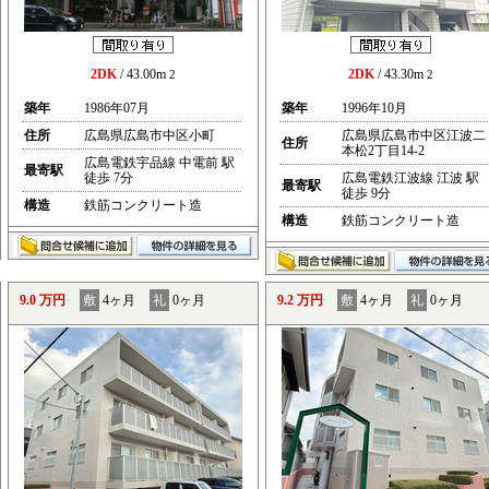
2DK
/ 43.00m
2DK
/ 43.30m
2
2
築年
1986年07月
築年
1996年10月
住所
広島県広島市中区小町
広島県広島市中区江波二
住所
本松2丁目14-2
広島電鉄宇品線 中電前 駅
最寄駅
徒歩 7分
広島電鉄江波線 江波 駅
最寄駅
徒歩 9分
構造
鉄筋コンクリート造
構造
鉄筋コンクリート造
9.0 万円
敷
4ヶ月
礼
0ヶ月
9.2 万円
敷
4ヶ月
礼
0ヶ月