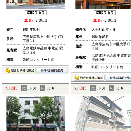
2DK
/ 42.10m
2DK
/ 42.10m
2
2
築年
1984年05月
物件名
大手町山本ビル
広島県広島市中区大手町3
築年
1984年05月
住所
丁目2-11
広島県広島市中区大手町
住所
広島電鉄宇品線 中電前 駅
丁目
最寄駅
徒歩 2分
広島電鉄宇品線 中電前 
最寄駅
構造
鉄筋コンクリート造
徒歩 2分
構造
鉄筋コンクリート造
7.3 万円
敷
3ヶ月
礼
1ヶ月
5.7 万円
敷
3ヶ月
礼
1ヶ月