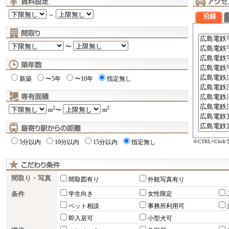
～
沿線
〜
新築
〜5年
〜10年
指定無し
2
2
m
〜
m
※CTRL+Cli
5分以内
10分以内
15分以内
指定無し
間取り・写真
間取図有り
外観写真有り
条件
学生向き
女性限定
ペット相談
事務所利用可
即入居可
小型犬可