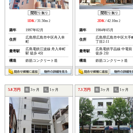
1DK
/ 31.50m
2DK
/ 42.10m
2
2
築年
1997年02月
築年
1984年05月
広島県広島市中区舟入幸
広島県広島市中区大手
住所
住所
町
丁目2-11
広島電鉄江波線 舟入幸町
広島電鉄宇品線 中電前
最寄駅
最寄駅
駅 徒歩 4分
徒歩 2分
構造
鉄筋コンクリート造
構造
鉄筋コンクリート造
5.8 万円
敷
3ヶ月
礼
1ヶ月
7.3 万円
敷
3ヶ月
礼
1ヶ月