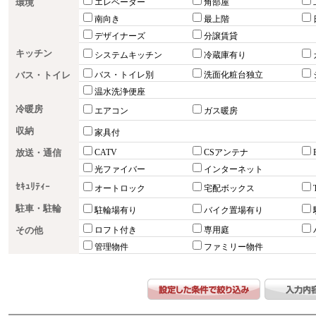
環境
エレベーター
角部屋
南向き
最上階
デザイナーズ
分譲賃貸
キッチン
システムキッチン
冷蔵庫有り
バス・トイレ
バス・トイレ別
洗面化粧台独立
温水洗浄便座
冷暖房
エアコン
ガス暖房
収納
家具付
放送・通信
CATV
CSアンテナ
光ファイバー
インターネット
ｾｷｭﾘﾃｨｰ
オートロック
宅配ボックス
駐車・駐輪
駐輪場有り
バイク置場有り
その他
ロフト付き
専用庭
管理物件
ファミリー物件