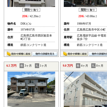
2DK
/ 42.20m
2DK
/ 43.00m
2
2
物件名
DIKビル
築年
1986年07月
築年
1974年07月
住所
広島県広島市中区小町
広島県広島市西区観音本
広島電鉄宇品線 中電前
住所
最寄駅
町2丁目
徒歩 7分
構造
鉄筋コンクリート造
構造
鉄筋コンクリート造
6.5 万円
敷
3ヶ月
礼
1ヶ月
9.0 万円
敷
4ヶ月
礼
0ヶ月