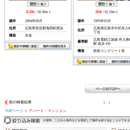
2LDK
/ 50.36m
3DK
/ 62.20m
2
2
築年
2004年08月
築年
1995年03月
住所
広島県安芸郡海田町西浜
広島県広島市中区舟入
住所
丁目
構造
木造
広島電鉄江波線 舟入南
最寄駅
駅 徒歩 4分
構造
鉄筋コンクリート造
前の検索結果
1
2
TOPページ
＞
アパート・マンション
※賃料、こだわり条件などを指定して物件を絞り込むことができま