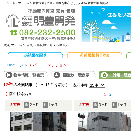
アパート・マンション賃貸検索 | 広島市中区を中心とした不動産賃貸の明豊開発
賃貸, マンション,店舗,広島市,中区,舟入,不動産,ペット
TOPページ
＞
アパート・マンション
17件
の検索結果
（ 1 〜 15 件を表示）
表示件数
前の検索結果
1
2
4.7 万円
敷
2ヶ月
礼
1ヶ月
4.6 万円
敷
3ヶ月
礼
1ヶ月