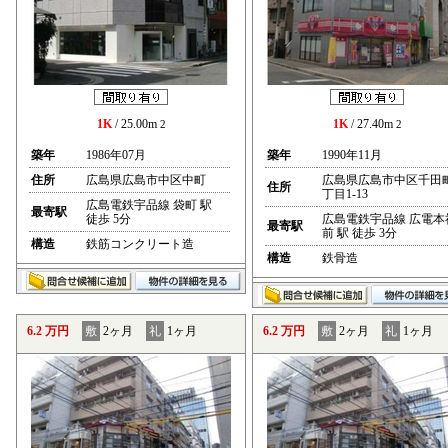
1K
/ 25.00m
1K
/ 27.40m
2
2
築年
1986年07月
築年
1990年11月
住所
広島県広島市中区中町
広島県広島市中区千田
住所
丁目1-13
広島電鉄宇品線 袋町 駅
最寄駅
徒歩 5分
広島電鉄宇品線 広電本
最寄駅
前 駅 徒歩 3分
構造
鉄筋コンクリート造
構造
鉄骨造
6.2 万円
敷
2ヶ月
礼
1ヶ月
6.2 万円
敷
2ヶ月
礼
1ヶ月