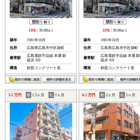
1DK
/ 30.00m
1DK
/ 30.00m
2
2
築年
1981年10月
築年
1981年10月
住所
広島県広島市中区袋町
住所
広島県広島市中区袋町
広島電鉄宇品線 本通 駅
広島電鉄宇品線 本通 駅
最寄駅
最寄駅
徒歩 4分
徒歩 4分
構造
鉄筋コンクリート造
構造
鉄筋コンクリート造
5.5 万円
敷
1.5ヶ月
礼
1ヶ月
6.5 万円
敷
2ヶ月
礼
1ヶ月