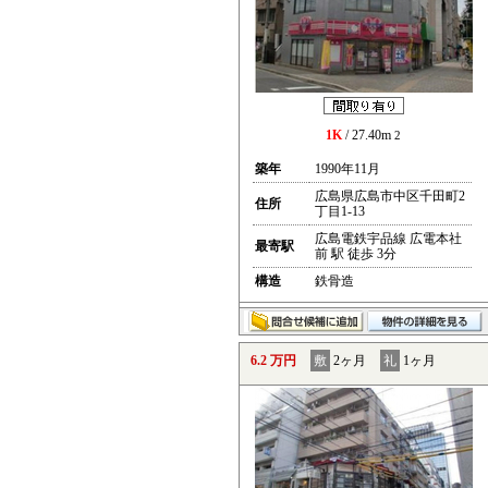
1K
/ 27.40m
2
築年
1990年11月
広島県広島市中区千田町2
住所
丁目1-13
広島電鉄宇品線 広電本社
最寄駅
前 駅 徒歩 3分
構造
鉄骨造
6.2 万円
敷
2ヶ月
礼
1ヶ月