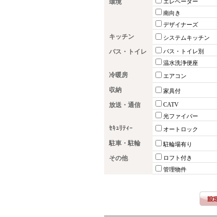
環境
エレベーター
南向き
デザイナーズ
キッチン
システムキッチン
バス・トイレ
バス・トイレ別
温水洗浄便座
冷暖房
エアコン
収納
家具付
放送・通信
CATV
光ファイバー
ｾｷｭﾘﾃｨｰ
オートロック
駐車・駐輪
駐輪場有り
その他
ロフト付き
管理物件