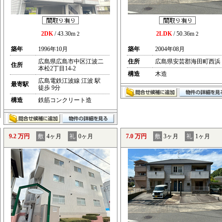
2DK
/ 43.30m
2LDK
/ 50.36m
2
2
築年
1996年10月
築年
2004年08月
広島県広島市中区江波二
住所
広島県安芸郡海田町西浜
住所
本松2丁目14-2
構造
木造
広島電鉄江波線 江波 駅
最寄駅
徒歩 9分
構造
鉄筋コンクリート造
9.2 万円
敷
4ヶ月
礼
0ヶ月
7.0 万円
敷
3ヶ月
礼
1ヶ月