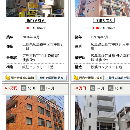
1K
/ 31.18m
1DK
/ 31.50m
2
2
築年
2001年04月
築年
1997年02月
広島県広島市中区大手町2
広島県広島市中区舟入幸
住所
住所
丁目
町
広島電鉄宇品線 袋町 駅
広島電鉄江波線 舟入幸町
最寄駅
最寄駅
徒歩 3分
駅 徒歩 4分
構造
鉄筋コンクリート造
構造
鉄筋コンクリート造
6.5 万円
敷
2ヶ月
礼
1ヶ月
5.8 万円
敷
3ヶ月
礼
1ヶ月