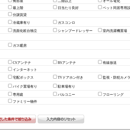
角部屋
二階以上
オール電化
最上階
日当たり良好
ペット同居専用
分譲賃貸
冷蔵庫有り
ガスコンロ
洗面化粧台独立
シャンプードレッサー
室内洗濯機置場
ガス暖房
CSアンテナ
BSアンテナ
有線放送
インターネット
宅配ボックス
TVドアホン付き
監視・防犯カメ
バイク置場有り
駐車場有り
専用庭
バルコニー
フローリング
ファミリー物件