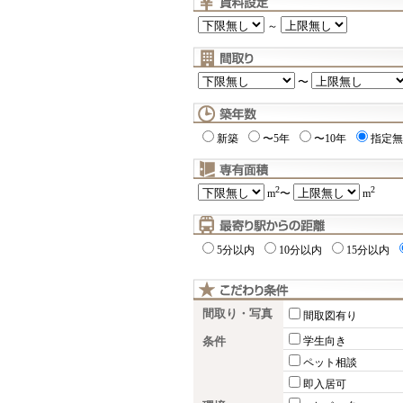
～
〜
新築
〜5年
〜10年
指定無
2
2
m
〜
m
5分以内
10分以内
15分以内
間取り・写真
間取図有り
条件
学生向き
ペット相談
即入居可