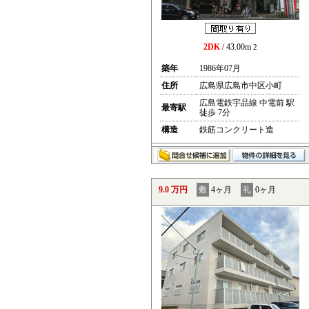
2DK
/ 43.00m
2
築年
1986年07月
住所
広島県広島市中区小町
広島電鉄宇品線 中電前 駅
最寄駅
徒歩 7分
構造
鉄筋コンクリート造
9.0 万円
敷
4ヶ月
礼
0ヶ月