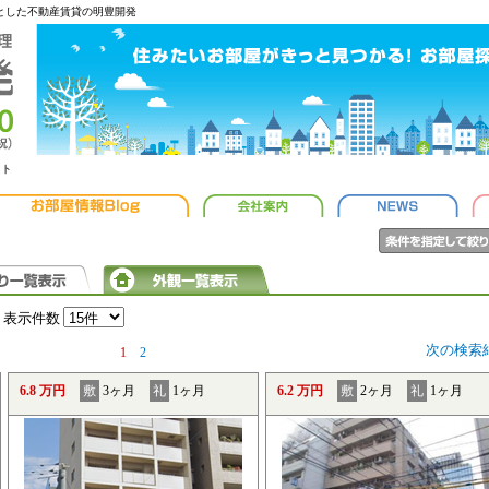
心とした不動産賃貸の明豊開発
ット
表示件数
次の検索
1
2
6.8 万円
敷
3ヶ月
礼
1ヶ月
6.2 万円
敷
2ヶ月
礼
1ヶ月