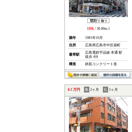
1DK
/ 30.00m
2
築年
1981年10月
住所
広島県広島市中区袋町
広島電鉄宇品線 本通 駅
最寄駅
徒歩 4分
構造
鉄筋コンクリート造
6.5 万円
敷
2ヶ月
礼
1ヶ月