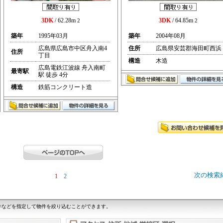
3DK
/ 62.28m
3DK
/ 64.85m
2
2
築年
1995年03月
築年
2004年08月
広島県広島市中区舟入南4
住所
広島県安芸郡海田町西浜
住所
丁目
構造
木造
広島電鉄江波線 舟入南町
最寄駅
駅 徒歩 4分
構造
鉄筋コンクリート造
次の検索
1
2
件などを指定して物件を絞り込むことができます。