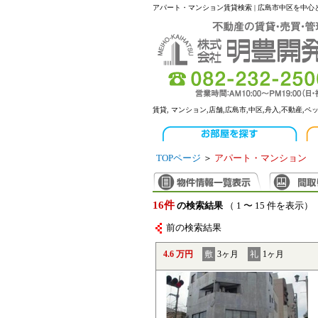
アパート・マンション賃貸検索 | 広島市中区を中
賃貸, マンション,店舗,広島市,中区,舟入,不動産,ペ
TOPページ
＞
アパート・マンション
16件
の検索結果
（ 1 〜 15 件を表示）
前の検索結果
4.6 万円
敷
3ヶ月
礼
1ヶ月