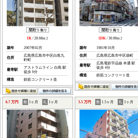
1K
/ 28.68m
1DK
/ 30.00m
2
2
築年
2007年02月
築年
1981年10月
広島県広島市中区白島九
住所
広島県広島市中区袋町
住所
軒町
広島電鉄宇品線 本通 駅
最寄駅
アストラムライン 白島 駅
徒歩 4分
最寄駅
徒歩 6分
構造
鉄筋コンクリート造
構造
鉄筋コンクリート造
6.7 万円
敷
1ヶ月
礼
1ヶ月
5.5 万円
敷
1.5ヶ月
礼
1ヶ月