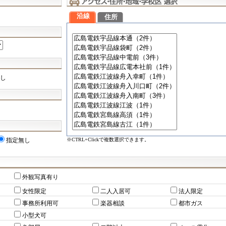
沿線
住所
し
※CTRL+Clickで複数選択できます。
指定無し
外観写真有り
女性限定
二人入居可
法人限定
事務所利用可
楽器相談
都市ガス
小型犬可