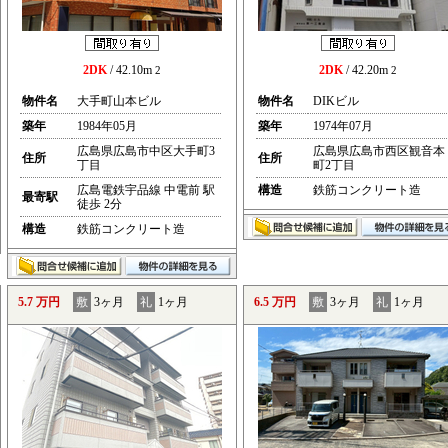
2DK
/ 42.10m
2DK
/ 42.20m
2
2
物件名
大手町山本ビル
物件名
DIKビル
築年
1984年05月
築年
1974年07月
広島県広島市中区大手町3
広島県広島市西区観音本
住所
住所
丁目
町2丁目
広島電鉄宇品線 中電前 駅
構造
鉄筋コンクリート造
最寄駅
徒歩 2分
構造
鉄筋コンクリート造
5.7 万円
敷
3ヶ月
礼
1ヶ月
6.5 万円
敷
3ヶ月
礼
1ヶ月