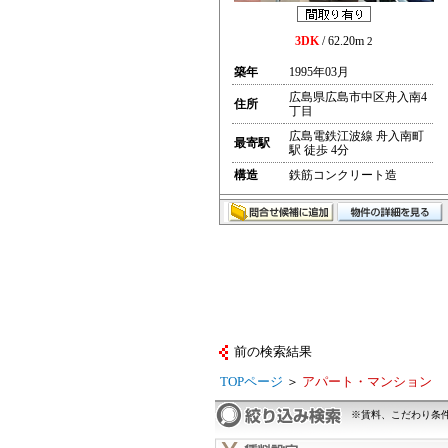
3DK
/ 62.20m
2
築年
1995年03月
広島県広島市中区舟入南4
住所
丁目
広島電鉄江波線 舟入南町
最寄駅
駅 徒歩 4分
構造
鉄筋コンクリート造
前の検索結果
TOPページ
＞
アパート・マンション
※賃料、こだわり条