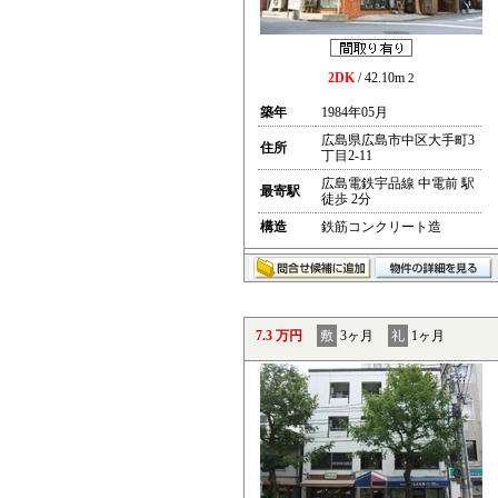
2DK
/ 42.10m
2
築年
1984年05月
広島県広島市中区大手町3
住所
丁目2-11
広島電鉄宇品線 中電前 駅
最寄駅
徒歩 2分
構造
鉄筋コンクリート造
7.3 万円
敷
3ヶ月
礼
1ヶ月