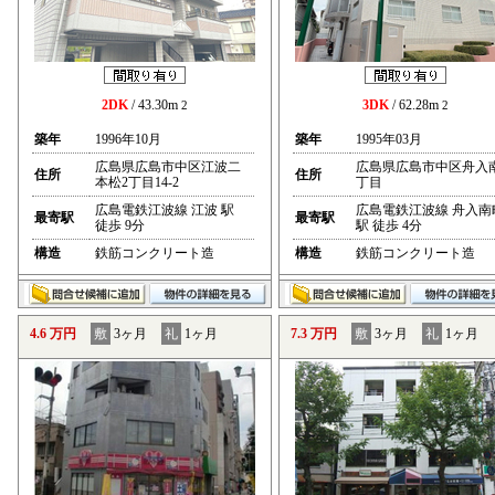
2DK
/ 43.30m
3DK
/ 62.28m
2
2
築年
1996年10月
築年
1995年03月
広島県広島市中区江波二
広島県広島市中区舟入
住所
住所
本松2丁目14-2
丁目
広島電鉄江波線 江波 駅
広島電鉄江波線 舟入南
最寄駅
最寄駅
徒歩 9分
駅 徒歩 4分
構造
鉄筋コンクリート造
構造
鉄筋コンクリート造
4.6 万円
敷
3ヶ月
礼
1ヶ月
7.3 万円
敷
3ヶ月
礼
1ヶ月