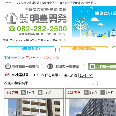
アパート・マンション賃貸検索 | 広島市中区を中心とした不動産賃貸の明豊開発
賃貸, マンション,店舗,広島市,中区,舟入,不動産,ペット
TOPページ
＞
アパート・マンション
16件
の検索結果
（ 1 〜 15 件を表示）
表示件数
前の検索結果
1
2
6.8 万円
敷
3ヶ月
礼
1ヶ月
20.0 万円
敷
3ヶ月
礼
1ヶ月