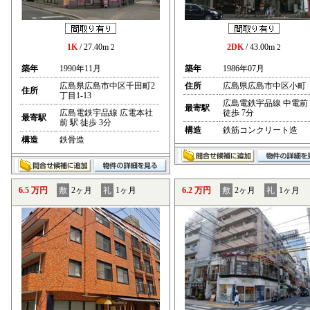
1K
/ 27.40m
2DK
/ 43.00m
2
2
築年
1990年11月
築年
1986年07月
広島県広島市中区千田町2
住所
広島県広島市中区小町
住所
丁目1-13
広島電鉄宇品線 中電前
最寄駅
広島電鉄宇品線 広電本社
徒歩 7分
最寄駅
前 駅 徒歩 3分
構造
鉄筋コンクリート造
構造
鉄骨造
6.5 万円
敷
2ヶ月
礼
1ヶ月
6.2 万円
敷
2ヶ月
礼
1ヶ月