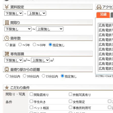
～
沿線
〜
新築
〜5年
〜10年
指定無し
2
2
m
〜
m
※CTRL+Cli
5分以内
10分以内
15分以内
指定無し
間取り・写真
間取図有り
外観写真有り
条件
学生向き
女性限定
ペット相談
事務所利用可