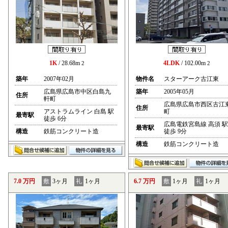
1K
/ 28.68m
4LDK
/ 102.00m
2
2
築年
2007年02月
物件名
スターアーク古江東
広島県広島市中区白島九
築年
2005年05月
住所
軒町
広島県広島市西区古江
住所
アストラムライン 白島 駅
町
最寄駅
徒歩 6分
広島電鉄宮島線 高須 駅
最寄駅
構造
鉄筋コンクリート造
徒歩 9分
構造
鉄筋コンクリート造
7.0 万円
敷
3ヶ月
礼
1ヶ月
6.7 万円
敷
1ヶ月
礼
1ヶ月