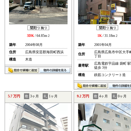
3DK
/ 64.85m
1K
/ 31.18m
2
2
築年
2004年08月
築年
2001年04月
住所
広島県安芸郡海田町西浜
広島県広島市中区大手
住所
丁目
構造
木造
広島電鉄宇品線 袋町 駅
最寄駅
徒歩 3分
構造
鉄筋コンクリート造
5.7 万円
敷
3ヶ月
礼
1ヶ月
9.2 万円
敷
4ヶ月
礼
0ヶ月