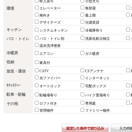
即入居可
小型犬可
環境
エレベーター
角部屋
南向き
最上階
デザイナーズ
分譲賃貸
キッチン
システムキッチン
冷蔵庫有り
バス・トイレ
バス・トイレ別
洗面化粧台独立
温水洗浄便座
冷暖房
エアコン
ガス暖房
収納
家具付
放送・通信
CATV
CSアンテナ
光ファイバー
インターネット
ｾｷｭﾘﾃｨｰ
オートロック
宅配ボックス
駐車・駐輪
駐輪場有り
バイク置場有り
その他
ロフト付き
専用庭
管理物件
ファミリー物件