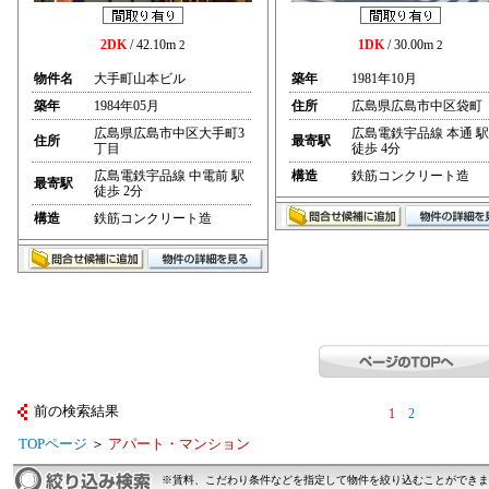
2DK
/ 42.10m
1DK
/ 30.00m
2
2
物件名
大手町山本ビル
築年
1981年10月
築年
1984年05月
住所
広島県広島市中区袋町
広島県広島市中区大手町3
広島電鉄宇品線 本通 駅
住所
最寄駅
丁目
徒歩 4分
広島電鉄宇品線 中電前 駅
構造
鉄筋コンクリート造
最寄駅
徒歩 2分
構造
鉄筋コンクリート造
前の検索結果
1
2
TOPページ
＞
アパート・マンション
※賃料、こだわり条件などを指定して物件を絞り込むことができま