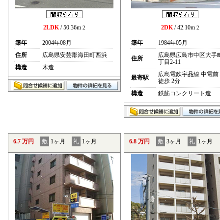
2LDK
/ 50.36m
2DK
/ 42.10m
2
2
築年
2004年08月
築年
1984年05月
住所
広島県安芸郡海田町西浜
広島県広島市中区大手
住所
丁目2-11
構造
木造
広島電鉄宇品線 中電前
最寄駅
徒歩 2分
構造
鉄筋コンクリート造
6.7 万円
敷
1ヶ月
礼
1ヶ月
6.8 万円
敷
3ヶ月
礼
1ヶ月