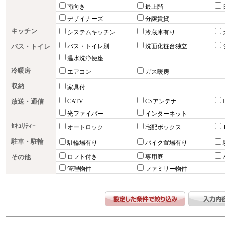
南向き
最上階
デザイナーズ
分譲賃貸
キッチン
システムキッチン
冷蔵庫有り
バス・トイレ
バス・トイレ別
洗面化粧台独立
温水洗浄便座
冷暖房
エアコン
ガス暖房
収納
家具付
放送・通信
CATV
CSアンテナ
光ファイバー
インターネット
ｾｷｭﾘﾃｨｰ
オートロック
宅配ボックス
駐車・駐輪
駐輪場有り
バイク置場有り
その他
ロフト付き
専用庭
管理物件
ファミリー物件