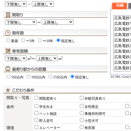
～
沿線
〜
新築
〜5年
〜10年
指定無し
2
2
m
〜
m
※CTRL+Cli
5分以内
10分以内
15分以内
指定無し
間取り・写真
間取図有り
外観写真有り
条件
学生向き
女性限定
ペット相談
事務所利用可
即入居可
小型犬可
環境
エレベーター
角部屋