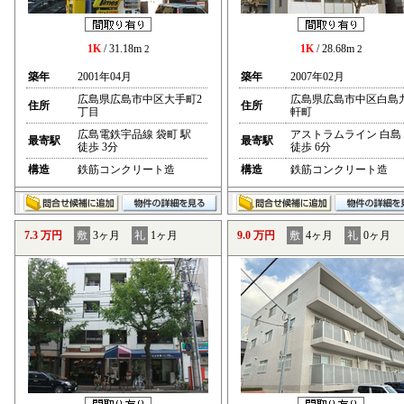
1K
/ 31.18m
1K
/ 28.68m
2
2
築年
2001年04月
築年
2007年02月
広島県広島市中区大手町2
広島県広島市中区白島
住所
住所
丁目
軒町
広島電鉄宇品線 袋町 駅
アストラムライン 白島
最寄駅
最寄駅
徒歩 3分
徒歩 6分
構造
鉄筋コンクリート造
構造
鉄筋コンクリート造
7.3 万円
敷
3ヶ月
礼
1ヶ月
9.0 万円
敷
4ヶ月
礼
0ヶ月