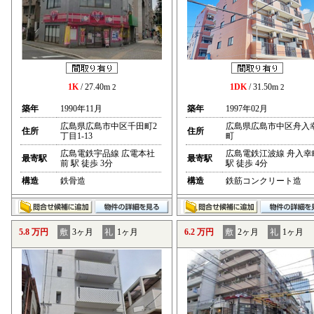
1K
/ 27.40m
1DK
/ 31.50m
2
2
築年
1990年11月
築年
1997年02月
広島県広島市中区千田町2
広島県広島市中区舟入
住所
住所
丁目1-13
町
広島電鉄宇品線 広電本社
広島電鉄江波線 舟入幸
最寄駅
最寄駅
前 駅 徒歩 3分
駅 徒歩 4分
構造
鉄骨造
構造
鉄筋コンクリート造
5.8 万円
敷
3ヶ月
礼
1ヶ月
6.2 万円
敷
2ヶ月
礼
1ヶ月