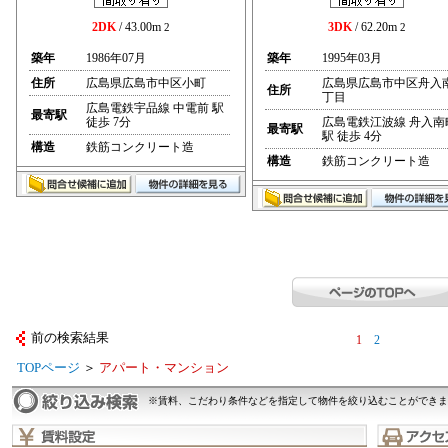
2DK
/ 43.00m
3DK
/ 62.20m
2
2
築年
1986年07月
築年
1995年03月
住所
広島県広島市中区小町
広島県広島市中区舟入
住所
丁目
広島電鉄宇品線 中電前 駅
最寄駅
徒歩 7分
広島電鉄江波線 舟入南
最寄駅
駅 徒歩 4分
構造
鉄筋コンクリート造
構造
鉄筋コンクリート造
前の検索結果
1
2
TOPページ
＞
アパート・マンション
※賃料、こだわり条件などを指定して物件を絞り込むことができま