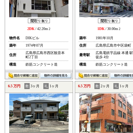
2DK
/ 42.20m
1DK
/ 30.00m
2
2
物件名
DIKビル
築年
1981年10月
築年
1974年07月
住所
広島県広島市中区袋町
広島県広島市西区観音本
広島電鉄宇品線 本通 駅
住所
最寄駅
町2丁目
徒歩 4分
構造
鉄筋コンクリート造
構造
鉄筋コンクリート造
6.5 万円
敷
3ヶ月
礼
1ヶ月
6.5 万円
敷
2ヶ月
礼
1ヶ月