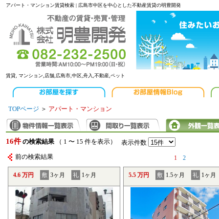
アパート・マンション賃貸検索 | 広島市中区を中心とした不動産賃貸の明豊開発
賃貸, マンション,店舗,広島市,中区,舟入,不動産,ペット
TOPページ
＞
アパート・マンション
16件
の検索結果
（ 1 〜 15 件を表示）
表示件数
前の検索結果
1
2
4.6 万円
敷
3ヶ月
礼
1ヶ月
5.5 万円
敷
1.5ヶ月
礼
1ヶ月